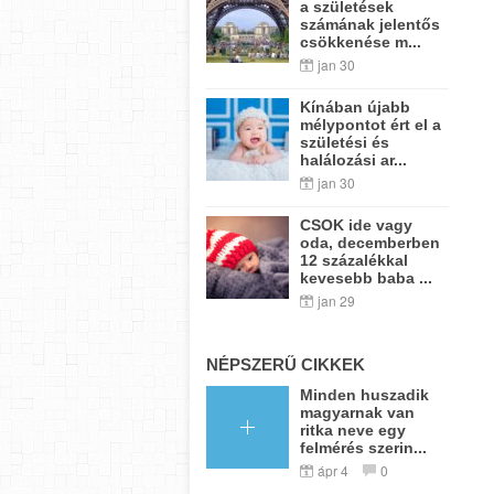
a születések
számának jelentős
csökkenése m...
jan 30
Kínában újabb
mélypontot ért el a
születési és
halálozási ar...
jan 30
CSOK ide vagy
oda, decemberben
12 százalékkal
kevesebb baba ...
jan 29
NÉPSZERŰ CIKKEK
Minden huszadik
magyarnak van
ritka neve egy
felmérés szerin...
ápr 4
0