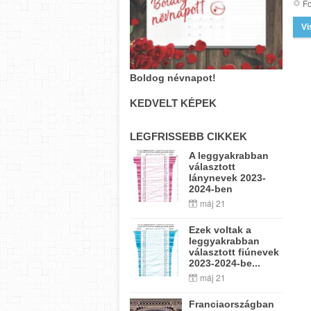
Fo
Vi
Boldog névnapot!
KEDVELT KÉPEK
LEGFRISSEBB CIKKEK
A leggyakrabban
választott
lánynevek 2023-
2024-ben
máj 21
Ezek voltak a
leggyakrabban
választott fiúnevek
2023-2024-be...
máj 21
Franciaországban