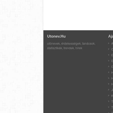
Utonev.hu
Aj
utónevek, érdekességek, tanácsok,
A
statisztikák, trendek, hírek
C
E
E
G
H
H
H
J
K
T
T
T