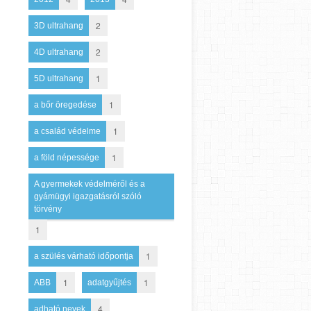
2
3D ultrahang
2
4D ultrahang
1
5D ultrahang
1
a bőr öregedése
1
a család védelme
1
a föld népessége
A gyermekek védelméről és a
gyámügyi igazgatásról szóló
törvény
1
1
a szülés várható időpontja
1
1
ABB
adatgyűjtés
4
adható nevek