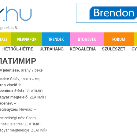
gusztus 6.
BÁLY
NÉVNAPOK
TRENDEK
UTÓNEVEK
FÓRUM
HÉTRŐL-HÉTRE
ULTRAHANG
KÉPGALÉRIA
SZÜLÉSZET
GY
ЛАТИМИР
v jelentése:
arany + béke
edet:
Szláv, злато + мир
res viselő 1:
–
netikus átírás:
ZLATIMIR
agyar megfelelő:
ZLATIMÍR
ecenév:
–
egjegyzés:
Névnap: –
mzetiségi név: Szerb
netikus átírás: ZLATIMIR
gyar megfelelője: ZLATIMÍR