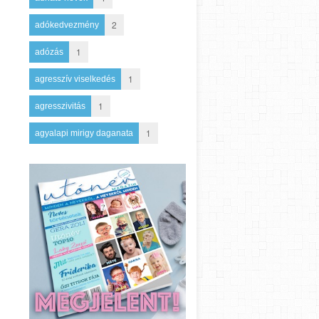
2
adókedvezmény
1
adózás
1
agresszív viselkedés
1
agresszivitás
1
agyalapi mirigy daganata