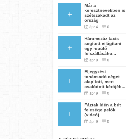
Már a
keresztnevekben is
szétszakadt az
ország
ápr 4
0
Háromszáz taxis
segített világítani
egy repülő
felszállásáho...
ápr 9
0
Eljegyzési
tanácsadó céget
alapított, mert
csalódott kérőjéb...
ápr 9
0
Fáztak idén a brit
feleségcipelők
(videó)
ápr 9
0