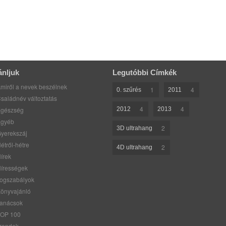
ánljuk
Legutóbbi Címkék
miről a nevek beszélnek
1
4
0. szűrés
2011
saládnév változtatás
4
4
gészség
2012
2013
gyéb
2
3D ultrahang
yerekszáj
étről-hétre
2
4D ultrahang
írek
írességek
ogszabályok
önyvajánló
anácsok
OP 100
rendek