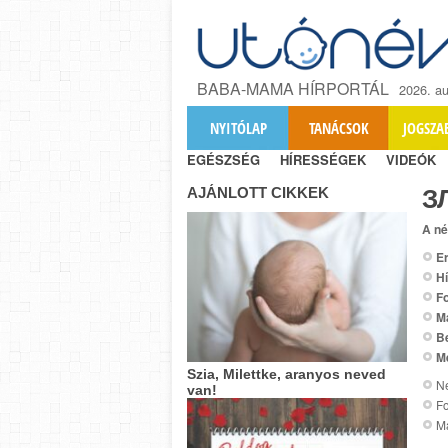
BABA-MAMA HÍRPORTÁL
2026. au
NYITÓLAP
TANÁCSOK
JOGSZA
EGÉSZSÉG
HÍRESSÉGEK
VIDEÓK
AJÁNLOTT CIKKEK
З
A né
Er
Hí
Fo
M
B
M
Szia, Milettke, aranyos neved
Ne
van!
Fo
Ma