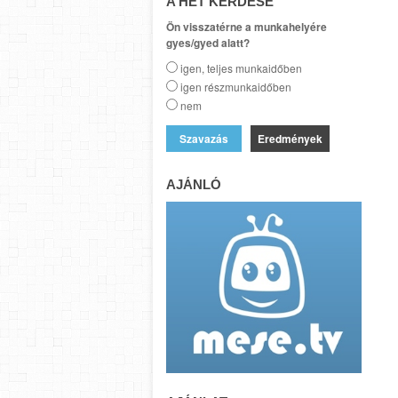
A HÉT KÉRDÉSE
Ön visszatérne a munkahelyére
gyes/gyed alatt?
igen, teljes munkaidőben
igen részmunkaidőben
nem
Eredmények
AJÁNLÓ