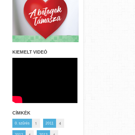
KIEMELT VIDEÓ
CÍMKÉK
1
4
0. szűrés
2011
4
4
2012
2013