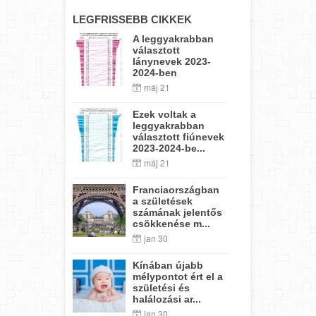
LEGFRISSEBB CIKKEK
A leggyakrabban
választott
lánynevek 2023-
2024-ben
máj 21
Ezek voltak a
leggyakrabban
választott fiúnevek
2023-2024-be...
máj 21
Franciaországban
a születések
számának jelentős
csökkenése m...
jan 30
Kínában újabb
mélypontot ért el a
születési és
halálozási ar...
jan 30