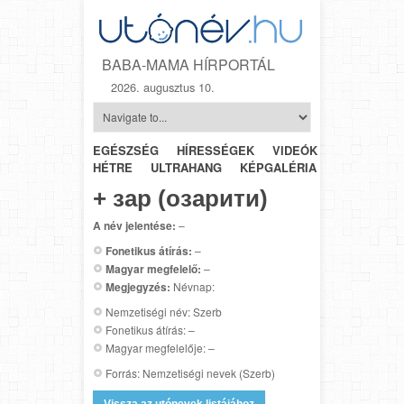
BABA-MAMA HÍRPORTÁL
2026. augusztus 10.
EGÉSZSÉG
HÍRESSÉGEK
VIDEÓK
HÉTRŐL-
HÉTRE
ULTRAHANG
KÉPGALÉRIA
SZÜLÉSZET
+ зар (озарити)
A név jelentése:
–
Fonetikus átírás:
–
Magyar megfelelő:
–
Megjegyzés:
Névnap:
Nemzetiségi név: Szerb
Fonetikus átírás: –
Magyar megfelelője: –
Forrás: Nemzetiségi nevek (Szerb)
Vissza az utónevek listájához