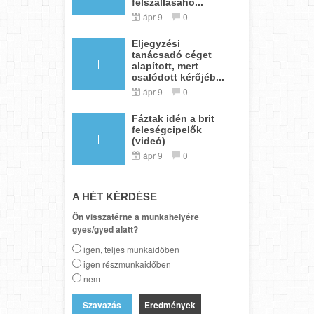
felszállásáho...
ápr 9
0
Eljegyzési
tanácsadó céget
alapított, mert
csalódott kérőjéb...
ápr 9
0
Fáztak idén a brit
feleségcipelők
(videó)
ápr 9
0
A HÉT KÉRDÉSE
Ön visszatérne a munkahelyére
gyes/gyed alatt?
igen, teljes munkaidőben
igen részmunkaidőben
nem
Eredmények