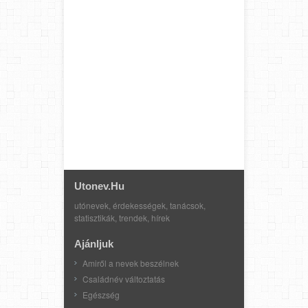
Utonev.hu
utónevek, érdekességek, tanácsok,
statisztikák, trendek, hírek
Ajánljuk
Amiről a nevek beszélnek
Családnév változtatás
Egészség