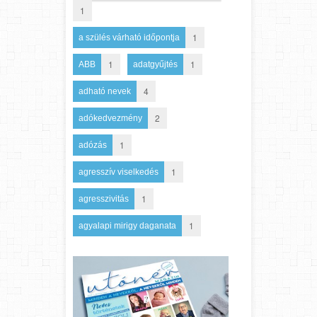
1
1
a szülés várható időpontja
1
1
ABB
adatgyűjtés
4
adható nevek
2
adókedvezmény
1
adózás
1
agresszív viselkedés
1
agresszivitás
1
agyalapi mirigy daganata