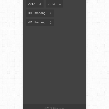
4
4
2012
2013
2
3D ultrahang
2
4D ultrahang
©2019 Utonev.hu