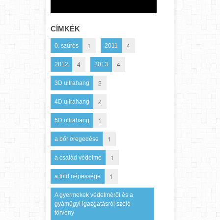
CÍMKÉK
1
4
0. szűrés
2011
4
4
2012
2013
2
3D ultrahang
2
4D ultrahang
1
5D ultrahang
1
a bőr öregedése
1
a család védelme
1
a föld népessége
A gyermekek védelméről és a
gyámügyi igazgatásról szóló
törvény