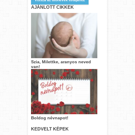
AJÁNLOTT CIKKEK
Szia, Milettke, aranyos neved
van!
Boldog névnapot!
KEDVELT KÉPEK