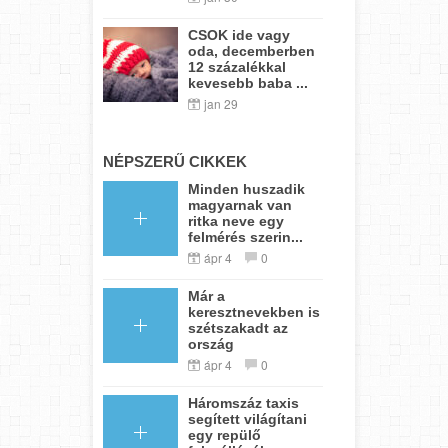
CSOK ide vagy
oda, decemberben
12 százalékkal
kevesebb baba ...
jan 29
NÉPSZERŰ CIKKEK
Minden huszadik
magyarnak van
ritka neve egy
felmérés szerin...
ápr 4
0
Már a
keresztnevekben is
szétszakadt az
ország
ápr 4
0
Háromszáz taxis
segített világítani
egy repülő