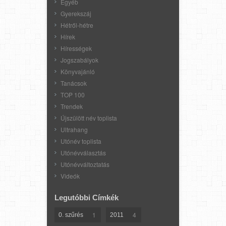
Egyéb
Gyerekszáj
Hétről-hétre
Hírek
Hírességek
Jogszabályok
Könyvajánló
Tanácsok
TOP 100
Trendek
Újszülött név toplista
Ultrahang
Utónév toplista
Utónévválasztás
Utónévváltoztatás
Videók
Legutóbbi Címkék
1
4
0. szűrés
2011