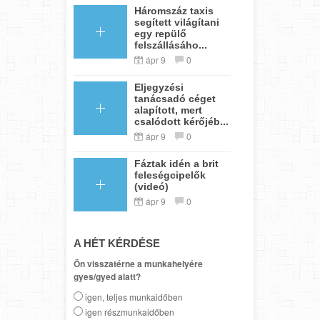
Háromszáz taxis
segített világítani
egy repülő
felszállásáho...
ápr 9
0
Eljegyzési
tanácsadó céget
alapított, mert
csalódott kérőjéb...
ápr 9
0
Fáztak idén a brit
feleségcipelők
(videó)
ápr 9
0
A HÉT KÉRDÉSE
Ön visszatérne a munkahelyére
gyes/gyed alatt?
igen, teljes munkaidőben
igen részmunkaidőben