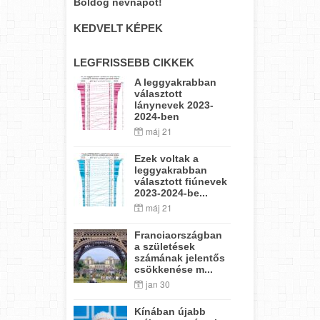
Boldog névnapot!
KEDVELT KÉPEK
LEGFRISSEBB CIKKEK
A leggyakrabban
választott
lánynevek 2023-
2024-ben
máj 21
Ezek voltak a
leggyakrabban
választott fiúnevek
2023-2024-be...
máj 21
Franciaországban
a születések
számának jelentős
csökkenése m...
jan 30
Kínában újabb