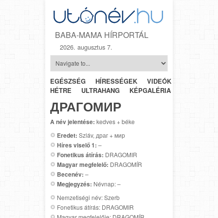
BABA-MAMA HÍRPORTÁL
2026. augusztus 7.
EGÉSZSÉG
HÍRESSÉGEK
VIDEÓK
HÉTRŐL-
HÉTRE
ULTRAHANG
KÉPGALÉRIA
SZÜLÉSZET
ДРАГОМИР
A név jelentése:
kedves + béke
Eredet:
Szláv, драг + мир
Híres viselő 1:
–
Fonetikus átírás:
DRAGOMIR
Magyar megfelelő:
DRAGOMÍR
Becenév:
–
Megjegyzés:
Névnap: –
Nemzetiségi név: Szerb
Fonetikus átírás: DRAGOMIR
Magyar megfelelője: DRAGOMÍR