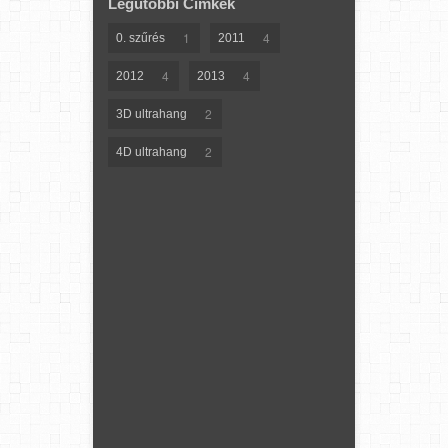
Legutóbbi Címkék
1
4
0. szűrés
2011
4
4
2012
2013
2
3D ultrahang
2
4D ultrahang