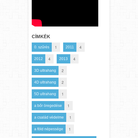
CÍMKÉK
1
4
0. szűrés
2011
4
4
2012
2013
2
3D ultrahang
2
4D ultrahang
1
5D ultrahang
1
a bőr öregedése
1
a család védelme
1
a föld népessége