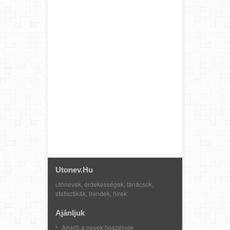
Utonev.hu
utónevek, érdekességek, tanácsok,
statisztikák, trendek, hírek
Ajánljuk
Amiről a nevek beszélnek