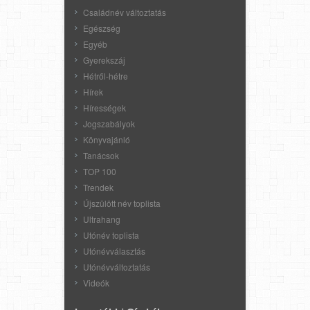
Családnév változtatás
Egészség
Egyéb
Gyerekszáj
Hétről-hétre
Hírek
Hírességek
Jogszabályok
Könyvajánló
Tanácsok
TOP 100
Trendek
Újszülött név toplista
Ultrahang
Utónév toplista
Utónévválasztás
Utónévváltoztatás
Videók