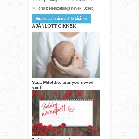
Forrás: Nemzetiségi nevek (Szerb)
Vissza az utónevek listájához
AJÁNLOTT CIKKEK
Szia, Milettke, aranyos neved
van!