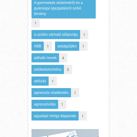
A gyermekek védelméről és a
gyámügyi igazgatásról szóló
törvény
1
1
a szülés várható időpontja
1
1
ABB
adatgyűjtés
4
adható nevek
2
adókedvezmény
1
adózás
1
agresszív viselkedés
1
agresszivitás
1
agyalapi mirigy daganata