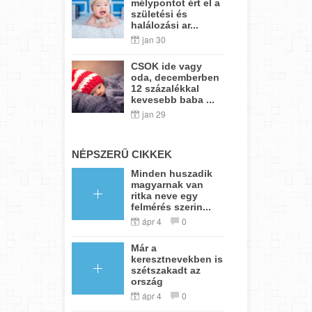
mélypontot ért el a
születési és
halálozási ar...
jan 30
CSOK ide vagy
oda, decemberben
12 százalékkal
kevesebb baba ...
jan 29
NÉPSZERŰ CIKKEK
Minden huszadik
magyarnak van
ritka neve egy
felmérés szerin...
ápr 4
0
Már a
keresztnevekben is
szétszakadt az
ország
ápr 4
0