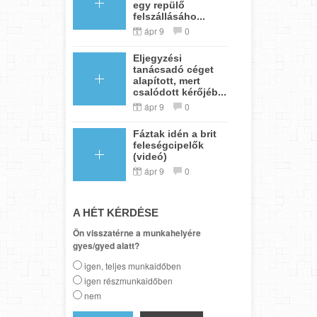
egy repülő
felszállásáho...
ápr 9
0
Eljegyzési
tanácsadó céget
alapított, mert
csalódott kérőjéb...
ápr 9
0
Fáztak idén a brit
feleségcipelők
(videó)
ápr 9
0
A HÉT KÉRDÉSE
Ön visszatérne a munkahelyére
gyes/gyed alatt?
igen, teljes munkaidőben
igen részmunkaidőben
nem