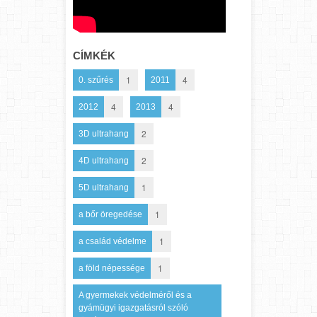
CÍMKÉK
1
4
0. szűrés
2011
4
4
2012
2013
2
3D ultrahang
2
4D ultrahang
1
5D ultrahang
1
a bőr öregedése
1
a család védelme
1
a föld népessége
A gyermekek védelméről és a
gyámügyi igazgatásról szóló