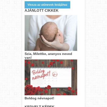
Vissza az utónevek listájához
AJÁNLOTT CIKKEK
Szia, Milettke, aranyos neved
van!
Boldog névnapot!
KEDVELT KÉPEK