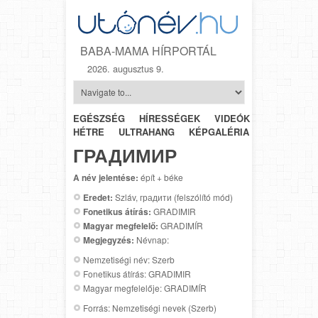
BABA-MAMA HÍRPORTÁL
2026. augusztus 9.
EGÉSZSÉG
HÍRESSÉGEK
VIDEÓK
HÉTRŐL-
HÉTRE
ULTRAHANG
KÉPGALÉRIA
SZÜLÉSZET
ГРАДИМИР
A név jelentése:
épít + béke
Eredet:
Szláv, градити (felszólító mód)
Fonetikus átírás:
GRADIMIR
Magyar megfelelő:
GRADIMÍR
Megjegyzés:
Névnap:
Nemzetiségi név: Szerb
Fonetikus átírás: GRADIMIR
Magyar megfelelője: GRADIMÍR
Forrás: Nemzetiségi nevek (Szerb)