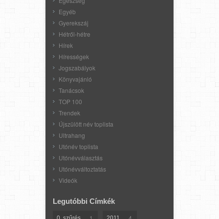
Egészség
Egyéb
Gyerekszáj
Hétről-hétre
Hírek
Hírességek
Jogszabályok
Könyvajánló
Tanácsok
TOP 100
Trendek
Újszülött név toplista
Ultrahang
Utónév toplista
Utónévválasztás
Utónévváltoztatás
Videók
Legutóbbi Címkék
1
4
0. szűrés
2011