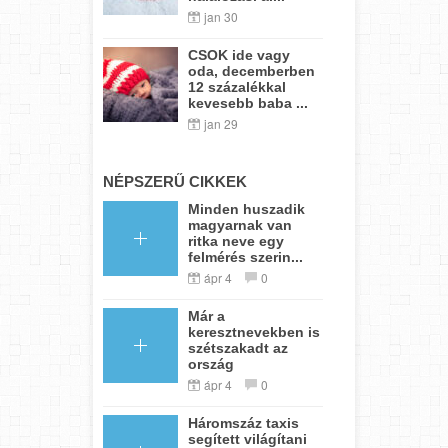
jan 30
CSOK ide vagy
oda, decemberben
12 százalékkal
kevesebb baba ...
jan 29
NÉPSZERŰ CIKKEK
Minden huszadik
magyarnak van
ritka neve egy
felmérés szerin...
ápr 4
0
Már a
keresztnevekben is
szétszakadt az
ország
ápr 4
0
Háromszáz taxis
segített világítani