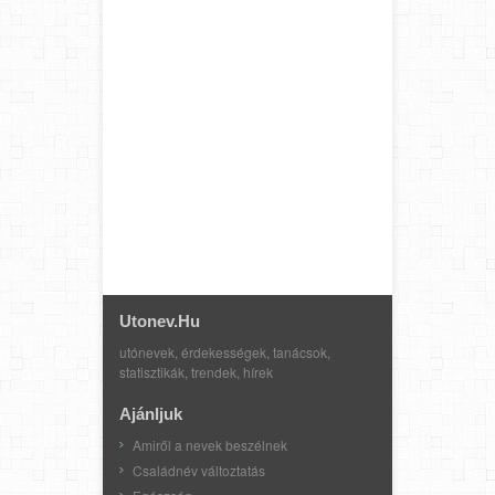
Utonev.hu
utónevek, érdekességek, tanácsok,
statisztikák, trendek, hírek
Ajánljuk
Amiről a nevek beszélnek
Családnév változtatás