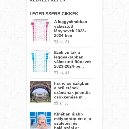
LEGFRISSEBB CIKKEK
A leggyakrabban
választott
lánynevek 2023-
2024-ben
máj 21
Ezek voltak a
leggyakrabban
választott fiúnevek
2023-2024-be...
máj 21
Franciaországban
a születések
számának jelentős
csökkenése m...
jan 30
Kínában újabb
mélypontot ért el a
születési és
halálozási ar...