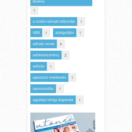
törvény
1
1
a szülés várható időpontja
1
1
ABB
adatgyűjtés
4
adható nevek
2
adókedvezmény
1
adózás
1
agresszív viselkedés
1
agresszivitás
1
agyalapi mirigy daganata