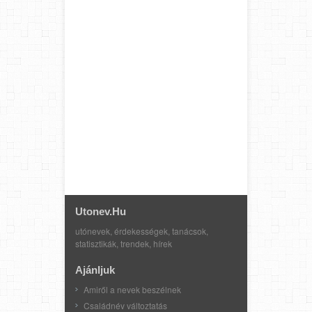
Utonev.hu
utónevek, érdekességek, tanácsok,
statisztikák, trendek, hírek
Ajánljuk
Amiről a nevek beszélnek
Családnév változtatás