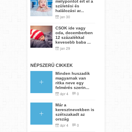
mélypontot ért el a
születési és
halálozási ar...
jan 30
CSOK ide vagy
oda, decemberben
12 százalékkal
kevesebb baba ...
jan 29
NÉPSZERŰ CIKKEK
Minden huszadik
magyarnak van
ritka neve egy
felmérés szerin...
ápr 4
0
Már a
keresztnevekben is
szétszakadt az
ország
ápr 4
0