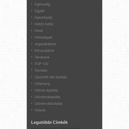
Egészség
Egyéb
Gyerekszáj
Hétről-hétre
Hírek
Hírességek
Jogszabályok
Könyvajánló
Tanácsok
TOP 100
Trendek
Újszülött név toplista
Ultrahang
Utónév toplista
Utónévválasztás
Utónévváltoztatás
Videók
Legutóbbi Címkék