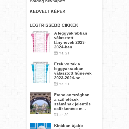
Boldog névnapot!
KEDVELT KÉPEK
LEGFRISSEBB CIKKEK
A leggyakrabban
választott
lánynevek 2023-
2024-ben
máj 21
Ezek voltak a
leggyakrabban
választott fiúnevek
2023-2024-be...
máj 21
Franciaországban
a születések
számának jelentős
csökkenése m...
jan 30
Kínában újabb