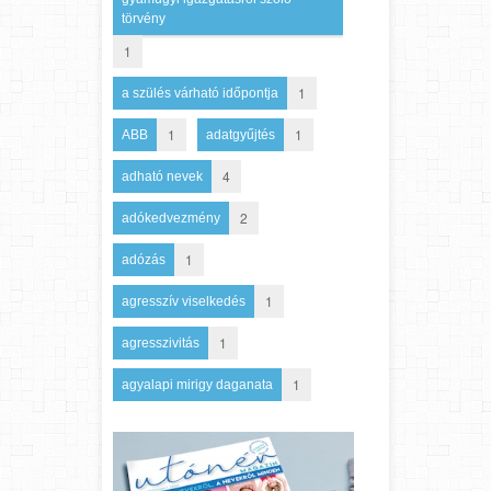
törvény
1
1
a szülés várható időpontja
1
1
ABB
adatgyűjtés
4
adható nevek
2
adókedvezmény
1
adózás
1
agresszív viselkedés
1
agresszivitás
1
agyalapi mirigy daganata