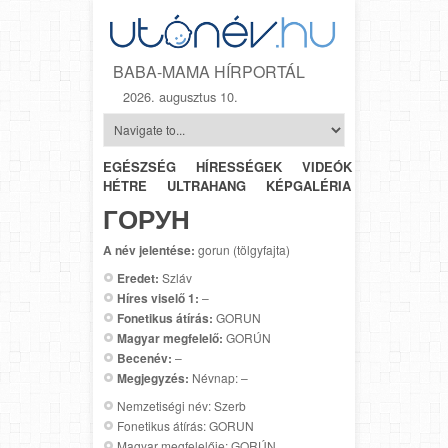
BABA-MAMA HÍRPORTÁL
2026. augusztus 10.
EGÉSZSÉG
HÍRESSÉGEK
VIDEÓK
HÉTRŐL-
HÉTRE
ULTRAHANG
KÉPGALÉRIA
SZÜLÉSZET
ГОРУН
A név jelentése:
gorun (tölgyfajta)
Eredet:
Szláv
Híres viselő 1:
–
Fonetikus átírás:
GORUN
Magyar megfelelő:
GORÚN
Becenév:
–
Megjegyzés:
Névnap: –
Nemzetiségi név: Szerb
Fonetikus átírás: GORUN
Magyar megfelelője: GORÚN