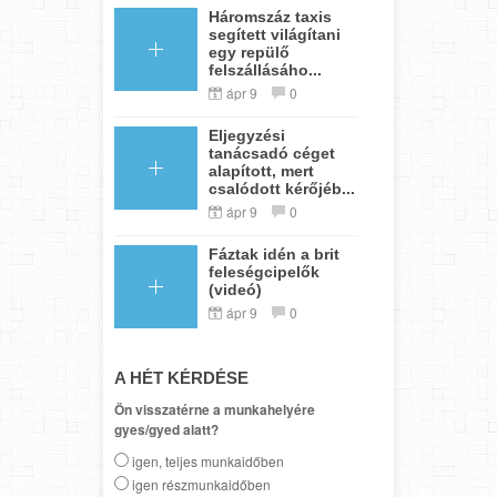
Háromszáz taxis
segített világítani
egy repülő
felszállásáho...
ápr 9
0
Eljegyzési
tanácsadó céget
alapított, mert
csalódott kérőjéb...
ápr 9
0
Fáztak idén a brit
feleségcipelők
(videó)
ápr 9
0
A HÉT KÉRDÉSE
Ön visszatérne a munkahelyére
gyes/gyed alatt?
igen, teljes munkaidőben
igen részmunkaidőben