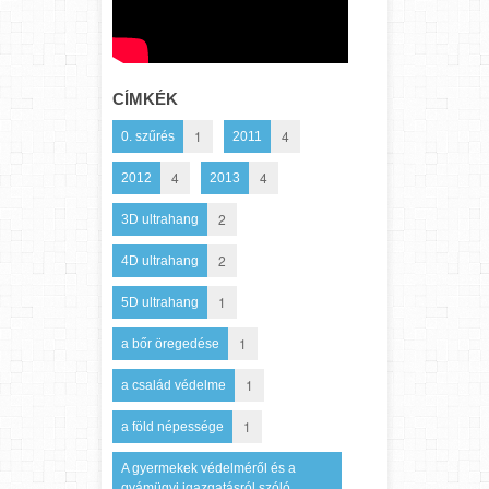
CÍMKÉK
1
4
0. szűrés
2011
4
4
2012
2013
2
3D ultrahang
2
4D ultrahang
1
5D ultrahang
1
a bőr öregedése
1
a család védelme
1
a föld népessége
A gyermekek védelméről és a
gyámügyi igazgatásról szóló