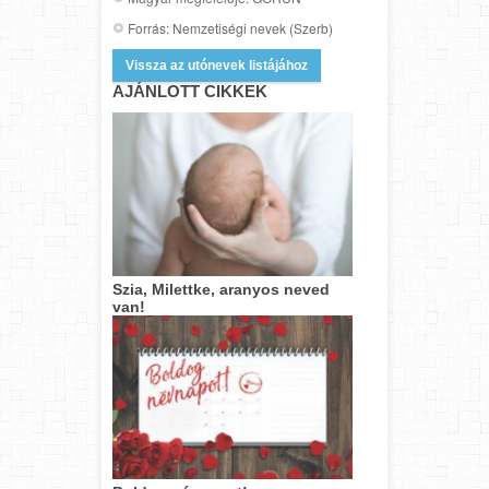
Forrás: Nemzetiségi nevek (Szerb)
Vissza az utónevek listájához
AJÁNLOTT CIKKEK
Szia, Milettke, aranyos neved
van!