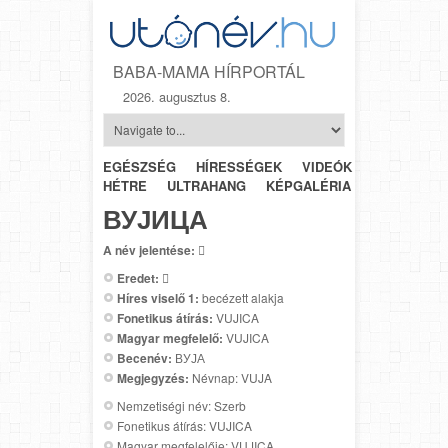
BABA-MAMA HÍRPORTÁL
2026. augusztus 8.
EGÉSZSÉG
HÍRESSÉGEK
VIDEÓK
HÉTRŐL-
HÉTRE
ULTRAHANG
KÉPGALÉRIA
SZÜLÉSZET
ВУЈИЦА
A név jelentése:

Eredet:

Híres viselő 1:
becézett alakja
Fonetikus átírás:
VUJICA
Magyar megfelelő:
VUJICA
Becenév:
ВУЈА
Megjegyzés:
Névnap: VUJA
Nemzetiségi név: Szerb
Fonetikus átírás: VUJICA
Magyar megfelelője: VUJICA