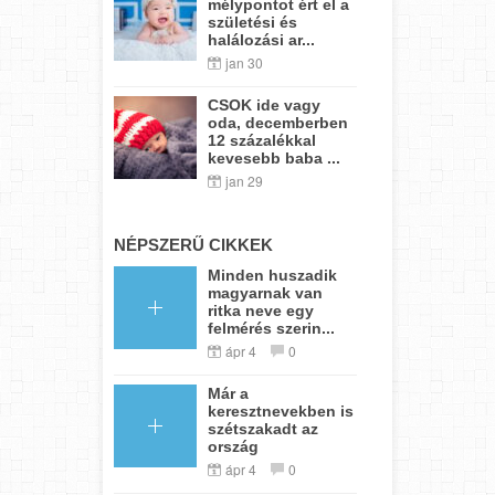
mélypontot ért el a
születési és
halálozási ar...
jan 30
CSOK ide vagy
oda, decemberben
12 százalékkal
kevesebb baba ...
jan 29
NÉPSZERŰ CIKKEK
Minden huszadik
magyarnak van
ritka neve egy
felmérés szerin...
ápr 4
0
Már a
keresztnevekben is
szétszakadt az
ország
ápr 4
0