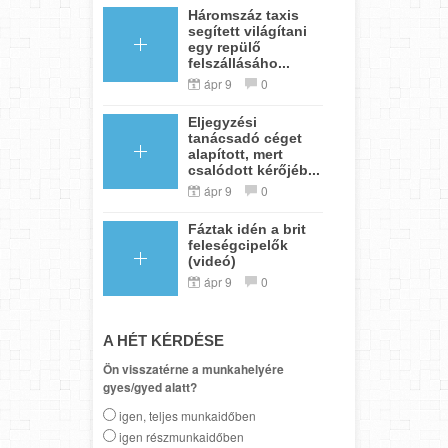
Háromszáz taxis
segített világítani
egy repülő
felszállásáho...
ápr 9
0
Eljegyzési
tanácsadó céget
alapított, mert
csalódott kérőjéb...
ápr 9
0
Fáztak idén a brit
feleségcipelők
(videó)
ápr 9
0
A HÉT KÉRDÉSE
Ön visszatérne a munkahelyére
gyes/gyed alatt?
igen, teljes munkaidőben
igen részmunkaidőben