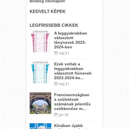
Boldog névnapot!
KEDVELT KÉPEK
LEGFRISSEBB CIKKEK
A leggyakrabban
választott
lánynevek 2023-
2024-ben
máj 21
Ezek voltak a
leggyakrabban
választott fiúnevek
2023-2024-be...
máj 21
Franciaországban
a születések
számának jelentős
csökkenése m...
jan 30
Kínában újabb