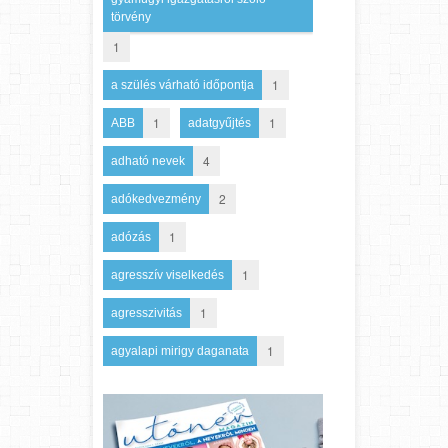
törvény
1
1
a szülés várható időpontja
1
1
ABB
adatgyűjtés
4
adható nevek
2
adókedvezmény
1
adózás
1
agresszív viselkedés
1
agresszivitás
1
agyalapi mirigy daganata