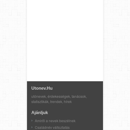
Utonev.hu
utónevek, érdekességek, tanácsok,
statisztikák, trendek, hírek
Ajánljuk
Amiről a nevek beszélnek
Családnév változtatás