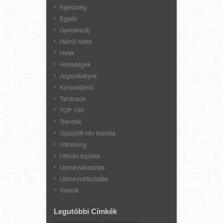
Egészség
Egyéb
Gyerekszáj
Hétről-hétre
Hírek
Hírességek
Jogszabályok
Könyvajánló
Tanácsok
TOP 100
Trendek
Újszülött név toplista
Ultrahang
Utónév toplista
Utónévválasztás
Utónévváltoztatás
Videók
Legutóbbi Címkék