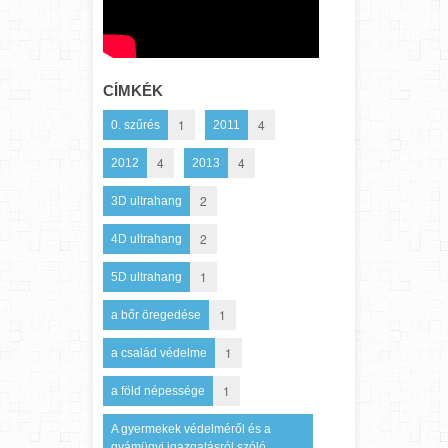
CÍMKÉK
1
4
0. szűrés
2011
4
4
2012
2013
2
3D ultrahang
2
4D ultrahang
1
5D ultrahang
1
a bőr öregedése
1
a család védelme
1
a föld népessége
A gyermekek védelméről és a
gyámügyi igazgatásról szóló