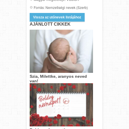
Forrás: Nemzetiségi nevek (Szerb)
Vissza az utónevek listájához
AJÁNLOTT CIKKEK
Szia, Milettke, aranyos neved
van!