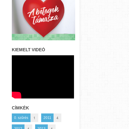
KIEMELT VIDEÓ
CÍMKÉK
1
4
0. szűrés
2011
4
4
2012
2013