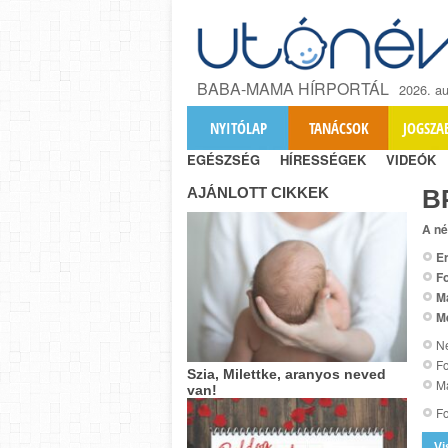
BABA-MAMA HÍRPORTÁL
2026. au
NYITÓLAP
TANÁCSOK
JOGSZA
EGÉSZSÉG
HÍRESSÉGEK
VIDEÓK
AJÁNLOTT CIKKEK
В
A né
Er
Fo
M
M
Ne
Fo
Szia, Milettke, aranyos neved
M
van!
Fo
Vi