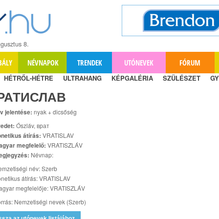
gusztus 8.
BÁLY
NÉVNAPOK
TRENDEK
UTÓNEVEK
FÓRUM
HÉTRŐL-HÉTRE
ULTRAHANG
KÉPGALÉRIA
SZÜLÉSZET
GY
РАТИСЛАВ
v jelentése:
nyak + dicsőség
edet:
Ószláv, врат
netikus átírás:
VRATISLAV
agyar megfelelő:
VRATISZLÁV
egjegyzés:
Névnap:
mzetiségi név: Szerb
netikus átírás: VRATISLAV
agyar megfelelője: VRATISZLÁV
rrás: Nemzetiségi nevek (Szerb)
ssza az utónevek listájához