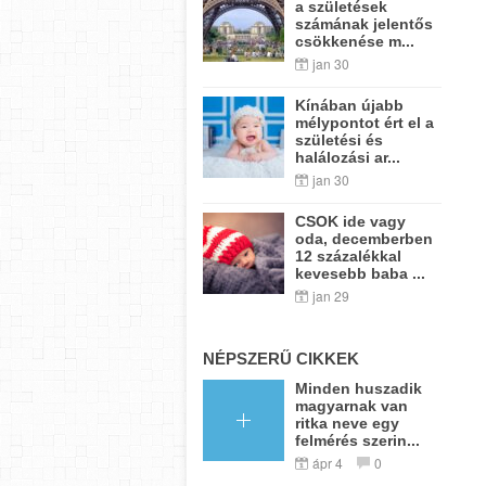
a születések
számának jelentős
csökkenése m...
jan 30
Kínában újabb
mélypontot ért el a
születési és
halálozási ar...
jan 30
CSOK ide vagy
oda, decemberben
12 százalékkal
kevesebb baba ...
jan 29
NÉPSZERŰ CIKKEK
Minden huszadik
magyarnak van
ritka neve egy
felmérés szerin...
ápr 4
0