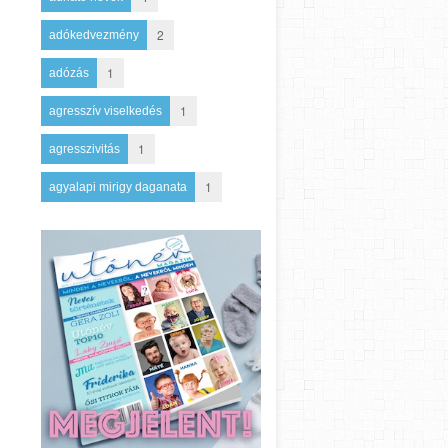
2
adókedvezmény
1
adózás
1
agresszív viselkedés
1
agresszivitás
1
agyalapi mirigy daganata