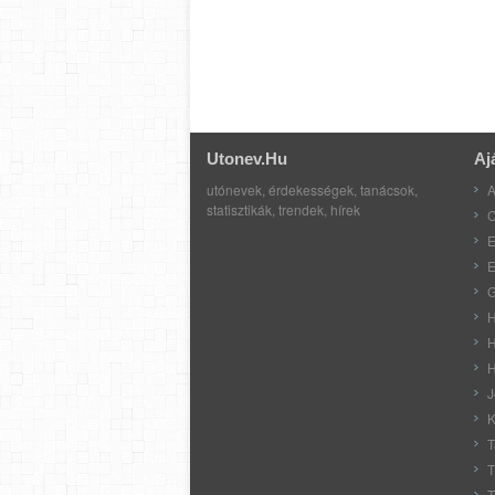
Utonev.hu
Aj
utónevek, érdekességek, tanácsok,
A
statisztikák, trendek, hírek
C
E
E
G
H
H
H
J
K
T
T
T