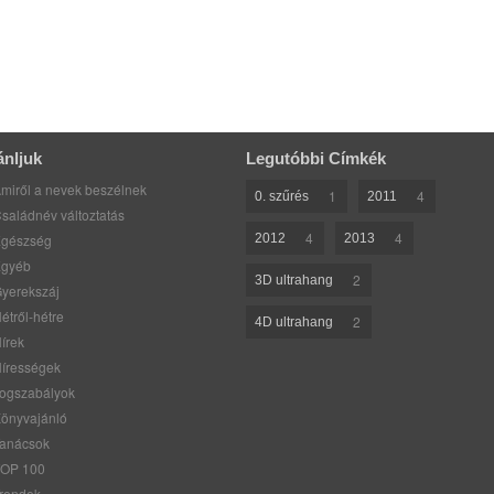
ánljuk
Legutóbbi Címkék
miről a nevek beszélnek
1
4
0. szűrés
2011
saládnév változtatás
4
4
gészség
2012
2013
gyéb
2
3D ultrahang
yerekszáj
étről-hétre
2
4D ultrahang
írek
írességek
ogszabályok
önyvajánló
anácsok
OP 100
rendek