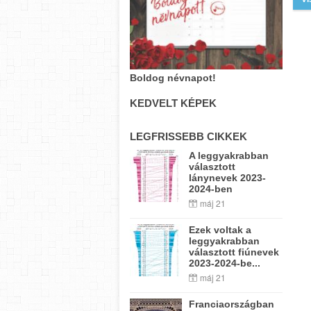
Boldog névnapot!
KEDVELT KÉPEK
LEGFRISSEBB CIKKEK
A leggyakrabban
választott
lánynevek 2023-
2024-ben
máj 21
Ezek voltak a
leggyakrabban
választott fiúnevek
2023-2024-be...
máj 21
Franciaországban