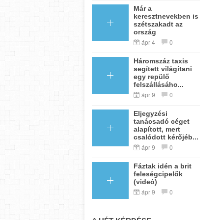
Már a
keresztnevekben is
szétszakadt az
ország
ápr 4
0
Háromszáz taxis
segített világítani
egy repülő
felszállásáho...
ápr 9
0
Eljegyzési
tanácsadó céget
alapított, mert
csalódott kérőjéb...
ápr 9
0
Fáztak idén a brit
feleségcipelők
(videó)
ápr 9
0