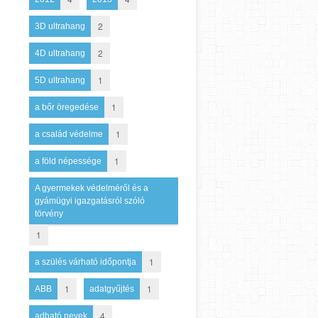
2
3D ultrahang
2
4D ultrahang
1
5D ultrahang
1
a bőr öregedése
1
a család védelme
1
a föld népessége
A gyermekek védelméről és a
gyámügyi igazgatásról szóló
törvény
1
1
a szülés várható időpontja
1
1
ABB
adatgyűjtés
4
adható nevek