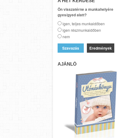
A HÉT KÉRDÉSE
Ön visszatérne a munkahelyére
gyes/gyed alatt?
igen, teljes munkaidőben
igen részmunkaidőben
nem
Eredmények
AJÁNLÓ