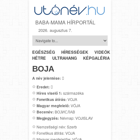
BABA-MAMA HÍRPORTÁL
2026. augusztus 7.
EGÉSZSÉG
HÍRESSÉGEK
VIDEÓK
HÉTRŐL-
HÉTRE
ULTRAHANG
KÉPGALÉRIA
SZÜLÉSZET
ВОЈА
A név jelentése:

Eredet:

Híres viselő 1:
származéka
Fonetikus átírás:
VOJA
Magyar megfelelő:
VÓJA
Becenév:
ВОЈИСЛАВ
Megjegyzés:
Névnap: VOJISLAV
Nemzetiségi név: Szerb
Fonetikus átírás: VOJA
Magyar megfelelője: VÓJA