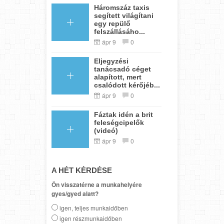
Háromszáz taxis
segített világítani
egy repülő
felszállásáho...
ápr 9
0
Eljegyzési
tanácsadó céget
alapított, mert
csalódott kérőjéb...
ápr 9
0
Fáztak idén a brit
feleségcipelők
(videó)
ápr 9
0
A HÉT KÉRDÉSE
Ön visszatérne a munkahelyére
gyes/gyed alatt?
igen, teljes munkaidőben
igen részmunkaidőben