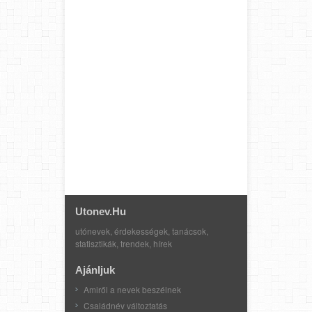
Utonev.hu
utónevek, érdekességek, tanácsok,
statisztikák, trendek, hírek
Ajánljuk
Amiről a nevek beszélnek
Családnév változtatás