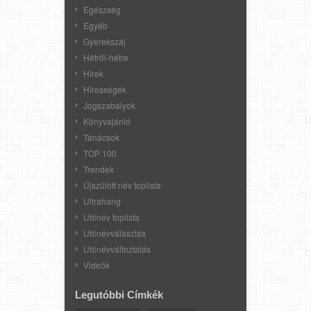
Egészség
Egyéb
Gyerekszáj
Hétről-hétre
Hírek
Hírességek
Jogszabályok
Könyvajánló
Tanácsok
TOP 100
Trendek
Újszülött név toplista
Ultrahang
Utónév toplista
Utónévválasztás
Utónévváltoztatás
Videók
Legutóbbi Címkék