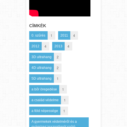
CÍMKÉK
1
4
0. szűrés
2011
4
4
2012
2013
2
3D ultrahang
2
4D ultrahang
1
5D ultrahang
1
a bőr öregedése
1
a család védelme
1
a föld népessége
A gyermekek védelméről és a
gyámügyi igazgatásról szóló