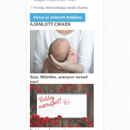
Forrás: Nemzetiségi nevek (Szerb)
Vissza az utónevek listájához
AJÁNLOTT CIKKEK
Szia, Milettke, aranyos neved
van!