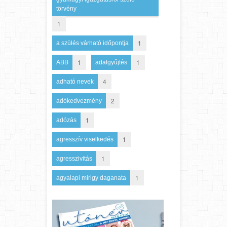
törvény
1
1
a szülés várható időpontja
1
1
ABB
adatgyűjtés
4
adható nevek
2
adókedvezmény
1
adózás
1
agresszív viselkedés
1
agresszivitás
1
agyalapi mirigy daganata