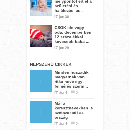
mélypontot ért el a
születési és
halálozási ar...
jan 30
CSOK ide vagy
oda, decemberben
12 százalékkal
kevesebb baba ...
jan 29
NÉPSZERŰ CIKKEK
Minden huszadik
magyarnak van
ritka neve egy
felmérés szerin...
ápr 4
0
Már a
keresztnevekben is
szétszakadt az
ország
ápr 4
0