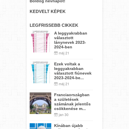
Boldog névnapot!
KEDVELT KÉPEK
LEGFRISSEBB CIKKEK
A leggyakrabban
választott
lánynevek 2023-
2024-ben
máj 21
Ezek voltak a
leggyakrabban
választott fiúnevek
2023-2024-be...
máj 21
Franciaországban
a születések
számának jelentős
csökkenése m...
jan 30
Kínában újabb