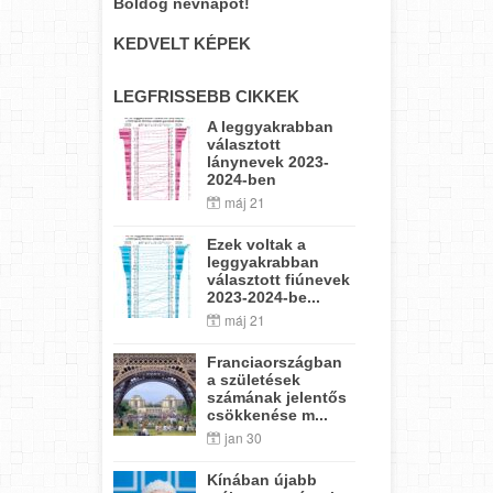
Boldog névnapot!
KEDVELT KÉPEK
LEGFRISSEBB CIKKEK
A leggyakrabban
választott
lánynevek 2023-
2024-ben
máj 21
Ezek voltak a
leggyakrabban
választott fiúnevek
2023-2024-be...
máj 21
Franciaországban
a születések
számának jelentős
csökkenése m...
jan 30
Kínában újabb