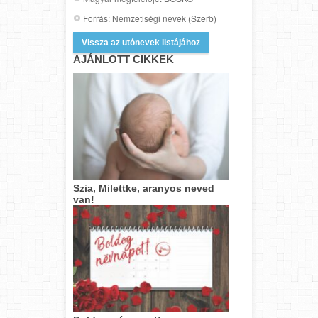
Forrás: Nemzetiségi nevek (Szerb)
Vissza az utónevek listájához
AJÁNLOTT CIKKEK
Szia, Milettke, aranyos neved
van!