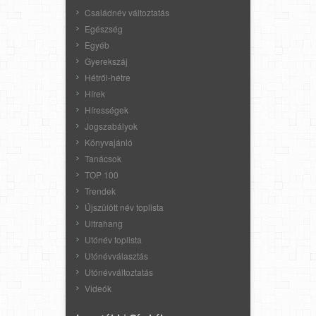
Családnév változtatás
Egészség
Egyéb
Gyerekszáj
Hétről-hétre
Hírek
Hírességek
Jogszabályok
Könyvajánló
Tanácsok
TOP 100
Trendek
Újszülött név toplista
Ultrahang
Utónév toplista
Utónévválasztás
Utónévváltoztatás
Videók