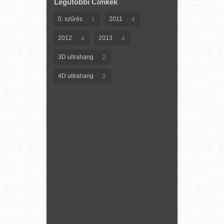
Legutóbbi Címkék
1
4
0. szűrés
2011
4
4
2012
2013
2
3D ultrahang
2
4D ultrahang