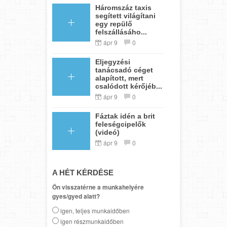
Háromszáz taxis
segített világítani
egy repülő
felszállásáho...
ápr 9
0
Eljegyzési
tanácsadó céget
alapított, mert
csalódott kérőjéb...
ápr 9
0
Fáztak idén a brit
feleségcipelők
(videó)
ápr 9
0
A HÉT KÉRDÉSE
Ön visszatérne a munkahelyére
gyes/gyed alatt?
igen, teljes munkaidőben
igen részmunkaidőben