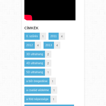
CÍMKÉK
1
4
0. szűrés
2011
4
4
2012
2013
2
3D ultrahang
2
4D ultrahang
1
5D ultrahang
1
a bőr öregedése
1
a család védelme
1
a föld népessége