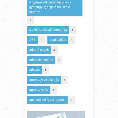
A gyermekek védelméről és a
gyámügyi igazgatásról szóló
törvény
1
1
a szülés várható időpontja
1
1
ABB
adatgyűjtés
4
adható nevek
2
adókedvezmény
1
adózás
1
agresszív viselkedés
1
agresszivitás
1
agyalapi mirigy daganata