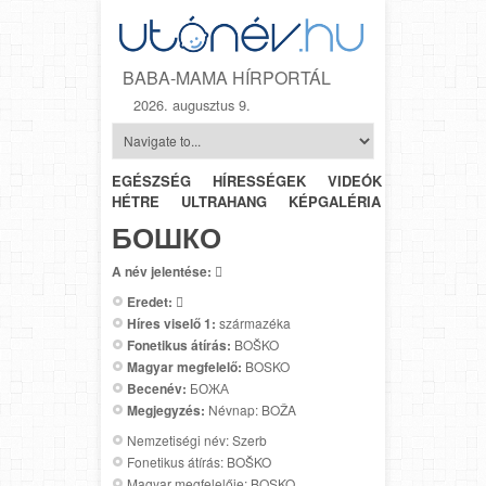
BABA-MAMA HÍRPORTÁL
2026. augusztus 9.
EGÉSZSÉG
HÍRESSÉGEK
VIDEÓK
HÉTRŐL-
HÉTRE
ULTRAHANG
KÉPGALÉRIA
SZÜLÉSZET
БОШКО
A név jelentése:

Eredet:

Híres viselő 1:
származéka
Fonetikus átírás:
BOŠKO
Magyar megfelelő:
BOSKO
Becenév:
БОЖА
Megjegyzés:
Névnap: BOŽA
Nemzetiségi név: Szerb
Fonetikus átírás: BOŠKO
Magyar megfelelője: BOSKO