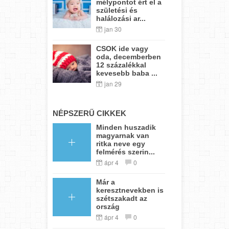
mélypontot ért el a
születési és
halálozási ar...
jan 30
CSOK ide vagy
oda, decemberben
12 százalékkal
kevesebb baba ...
jan 29
NÉPSZERŰ CIKKEK
Minden huszadik
magyarnak van
ritka neve egy
felmérés szerin...
ápr 4
0
Már a
keresztnevekben is
szétszakadt az
ország
ápr 4
0