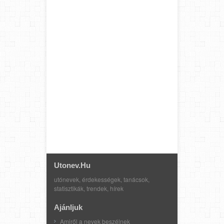
Utonev.hu
utónevek, érdekességek, tanácsok,
statisztikák, trendek, hírek
Ajánljuk
Amiről a nevek beszélnek