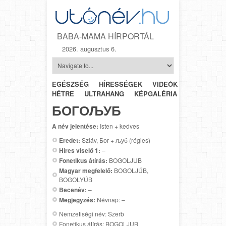
BABA-MAMA HÍRPORTÁL
2026. augusztus 6.
EGÉSZSÉG
HÍRESSÉGEK
VIDEÓK
HÉTRŐL-
HÉTRE
ULTRAHANG
KÉPGALÉRIA
SZÜLÉSZET
БОГОЉУБ
A név jelentése:
Isten + kedves
Eredet:
Szláv, Бог + љуб (régies)
Híres viselő 1:
–
Fonetikus átírás:
BOGOLJUB
Magyar megfelelő:
BOGOLJÚB,
BOGOLYÚB
Becenév:
–
Megjegyzés:
Névnap: –
Nemzetiségi név: Szerb
Fonetikus átírás: BOGOLJUB