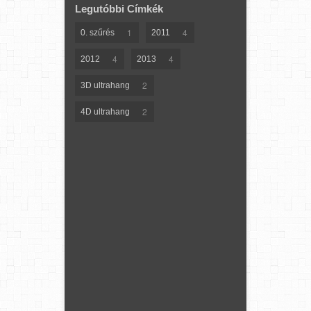
Legutóbbi Címkék
1
4
0. szűrés
2011
4
4
2012
2013
2
3D ultrahang
2
4D ultrahang