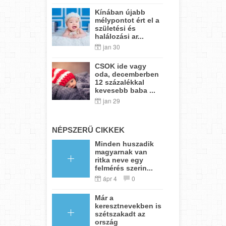
Kínában újabb
mélypontot ért el a
születési és
halálozási ar...
jan 30
CSOK ide vagy
oda, decemberben
12 százalékkal
kevesebb baba ...
jan 29
NÉPSZERŰ CIKKEK
Minden huszadik
magyarnak van
ritka neve egy
felmérés szerin...
ápr 4
0
Már a
keresztnevekben is
szétszakadt az
ország