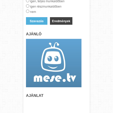
igen, teljes munkaidőben
igen részmunkaidőben
nem
Eredmények
AJÁNLÓ
AJÁNLAT