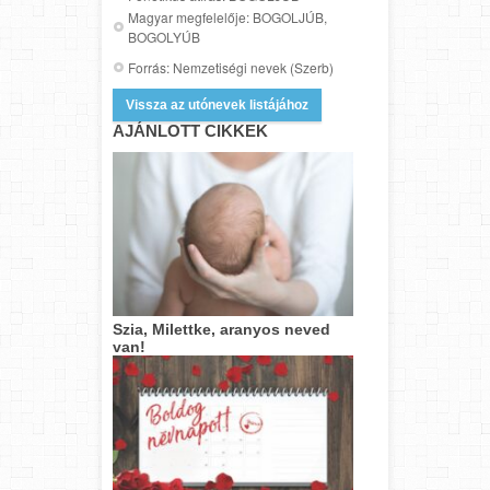
Magyar megfelelője: BOGOLJÚB,
BOGOLYÚB
Forrás: Nemzetiségi nevek (Szerb)
Vissza az utónevek listájához
AJÁNLOTT CIKKEK
Szia, Milettke, aranyos neved
van!