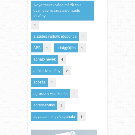
A gyermekek védelméről és a
gyámügyi igazgatásról szóló
törvény
1
1
a szülés várható időpontja
1
1
ABB
adatgyűjtés
4
adható nevek
2
adókedvezmény
1
adózás
1
agresszív viselkedés
1
agresszivitás
1
agyalapi mirigy daganata