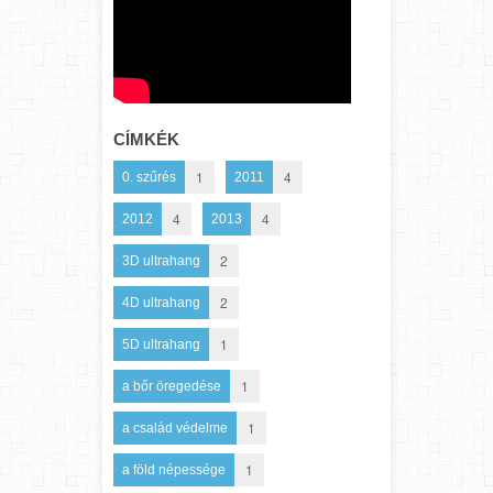
CÍMKÉK
1
4
0. szűrés
2011
4
4
2012
2013
2
3D ultrahang
2
4D ultrahang
1
5D ultrahang
1
a bőr öregedése
1
a család védelme
1
a föld népessége