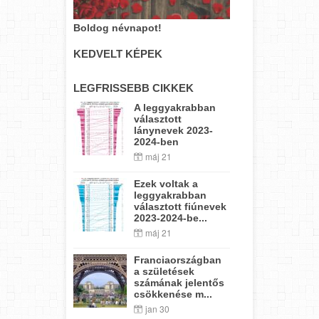
Boldog névnapot!
KEDVELT KÉPEK
LEGFRISSEBB CIKKEK
A leggyakrabban
választott
lánynevek 2023-
2024-ben
máj 21
Ezek voltak a
leggyakrabban
választott fiúnevek
2023-2024-be...
máj 21
Franciaországban
a születések
számának jelentős
csökkenése m...
jan 30