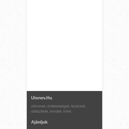
Utonev.hu
utónevek, érdekességek, tanácsok,
statisztikák, trendek, hírek
Ajánljuk