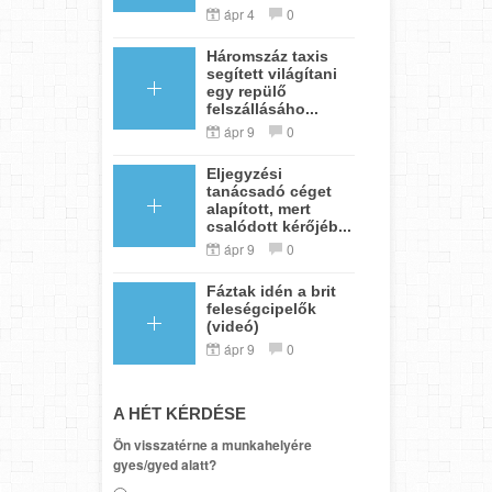
ápr 4
0
Háromszáz taxis
segített világítani
egy repülő
felszállásáho...
ápr 9
0
Eljegyzési
tanácsadó céget
alapított, mert
csalódott kérőjéb...
ápr 9
0
Fáztak idén a brit
feleségcipelők
(videó)
ápr 9
0
A HÉT KÉRDÉSE
Ön visszatérne a munkahelyére
gyes/gyed alatt?