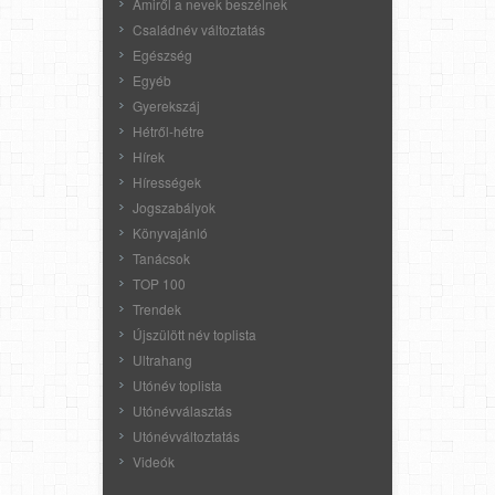
Amiről a nevek beszélnek
Családnév változtatás
Egészség
Egyéb
Gyerekszáj
Hétről-hétre
Hírek
Hírességek
Jogszabályok
Könyvajánló
Tanácsok
TOP 100
Trendek
Újszülött név toplista
Ultrahang
Utónév toplista
Utónévválasztás
Utónévváltoztatás
Videók