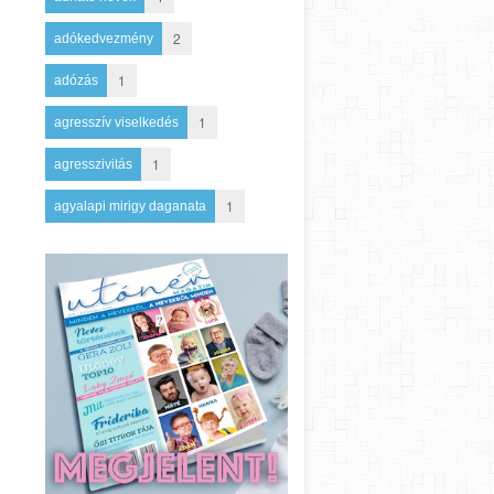
2
adókedvezmény
1
adózás
1
agresszív viselkedés
1
agresszivitás
1
agyalapi mirigy daganata