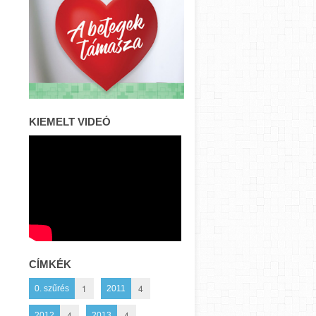
KIEMELT VIDEÓ
CÍMKÉK
1
4
0. szűrés
2011
4
4
2012
2013