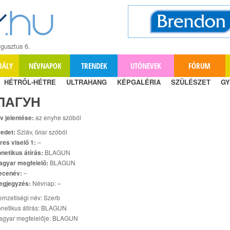
gusztus 6.
BÁLY
NÉVNAPOK
TRENDEK
UTÓNEVEK
FÓRUM
HÉTRŐL-HÉTRE
ULTRAHANG
KÉPGALÉRIA
SZÜLÉSZET
GY
ЛАГУН
v jelentése:
az enyhe szóból
edet:
Szláv, благ szóból
res viselő 1:
–
netikus átírás:
BLAGUN
agyar megfelelő:
BLAGUN
ecenév:
–
egjegyzés:
Névnap: –
mzetiségi név: Szerb
netikus átírás: BLAGUN
agyar megfelelője: BLAGUN