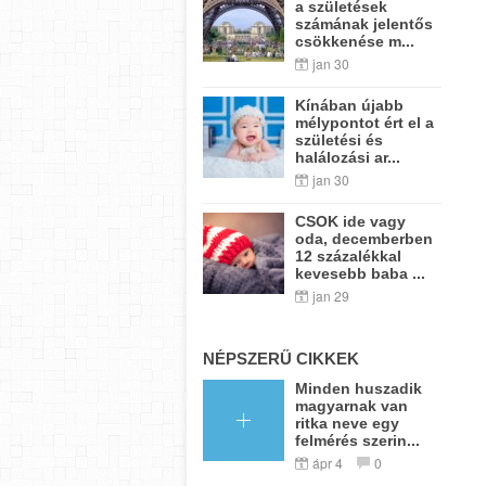
a születések
számának jelentős
csökkenése m...
jan 30
Kínában újabb
mélypontot ért el a
születési és
halálozási ar...
jan 30
CSOK ide vagy
oda, decemberben
12 százalékkal
kevesebb baba ...
jan 29
NÉPSZERŰ CIKKEK
Minden huszadik
magyarnak van
ritka neve egy
felmérés szerin...
ápr 4
0