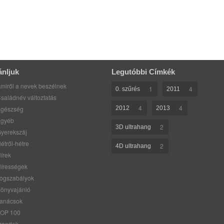
ánljuk
Legutóbbi Címkék
miről a nevek beszélnek
1
4
0. szűrés
2011
saládnév változtatás
4
4
gészség
2012
2013
gyéb
2
3D ultrahang
yerekszáj
étről-hétre
2
4D ultrahang
írek
írességek
ogszabályok
önyvajánló
anácsok
OP 100
rendek