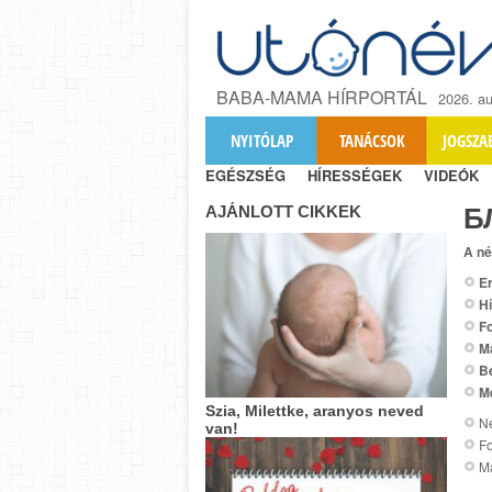
BABA-MAMA HÍRPORTÁL
2026. au
NYITÓLAP
TANÁCSOK
JOGSZA
EGÉSZSÉG
HÍRESSÉGEK
VIDEÓK
AJÁNLOTT CIKKEK
Б
A né
Er
Hí
Fo
M
B
M
Szia, Milettke, aranyos neved
Ne
van!
Fo
M