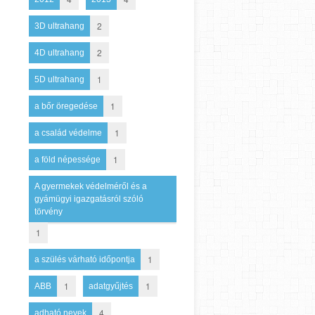
2
3D ultrahang
2
4D ultrahang
1
5D ultrahang
1
a bőr öregedése
1
a család védelme
1
a föld népessége
A gyermekek védelméről és a
gyámügyi igazgatásról szóló
törvény
1
1
a szülés várható időpontja
1
1
ABB
adatgyűjtés
4
adható nevek