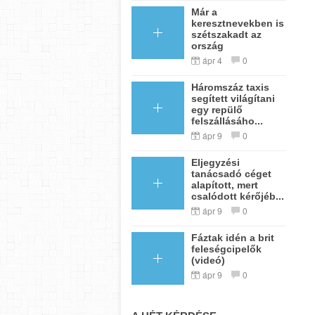
Már a
keresztnevekben is
szétszakadt az
ország
ápr 4
0
Háromszáz taxis
segített világítani
egy repülő
felszállásáho...
ápr 9
0
Eljegyzési
tanácsadó céget
alapított, mert
csalódott kérőjéb...
ápr 9
0
Fáztak idén a brit
feleségcipelők
(videó)
ápr 9
0