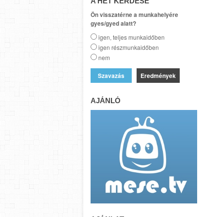
A HÉT KÉRDÉSE
Ön visszatérne a munkahelyére
gyes/gyed alatt?
igen, teljes munkaidőben
igen részmunkaidőben
nem
Eredmények
AJÁNLÓ