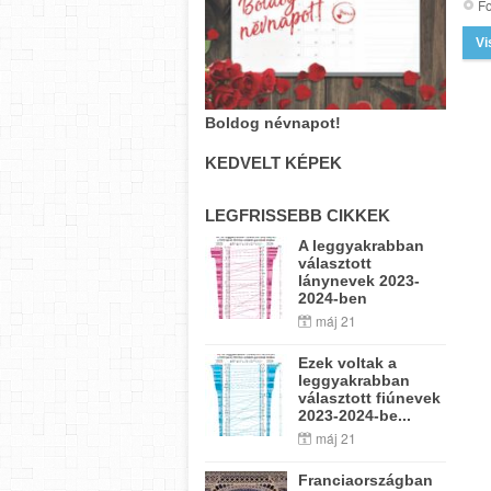
Fo
Vi
Boldog névnapot!
KEDVELT KÉPEK
LEGFRISSEBB CIKKEK
A leggyakrabban
választott
lánynevek 2023-
2024-ben
máj 21
Ezek voltak a
leggyakrabban
választott fiúnevek
2023-2024-be...
máj 21
Franciaországban