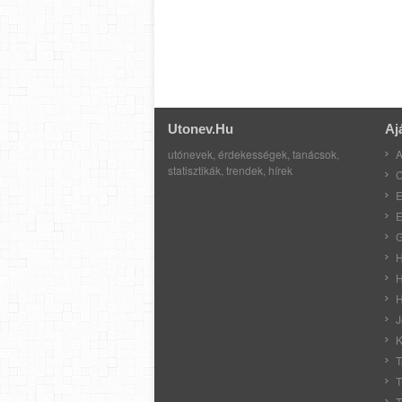
Utonev.hu
Aj
utónevek, érdekességek, tanácsok,
A
statisztikák, trendek, hírek
C
E
E
G
H
H
H
J
K
T
T
T