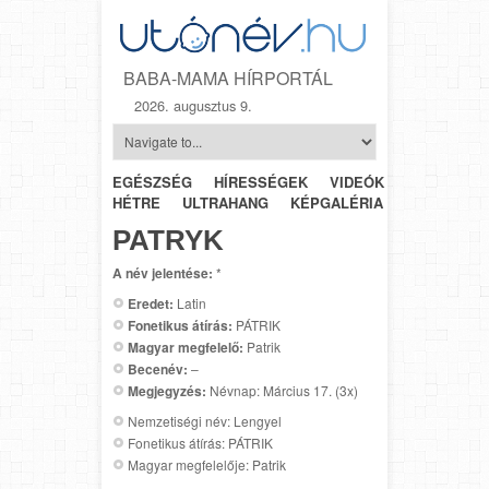
BABA-MAMA HÍRPORTÁL
2026. augusztus 9.
EGÉSZSÉG
HÍRESSÉGEK
VIDEÓK
HÉTRŐL-
HÉTRE
ULTRAHANG
KÉPGALÉRIA
SZÜLÉSZET
PATRYK
A név jelentése:
*
Eredet:
Latin
Fonetikus átírás:
PÁTRIK
Magyar megfelelő:
Patrik
Becenév:
–
Megjegyzés:
Névnap: Március 17. (3x)
Nemzetiségi név: Lengyel
Fonetikus átírás: PÁTRIK
Magyar megfelelője: Patrik