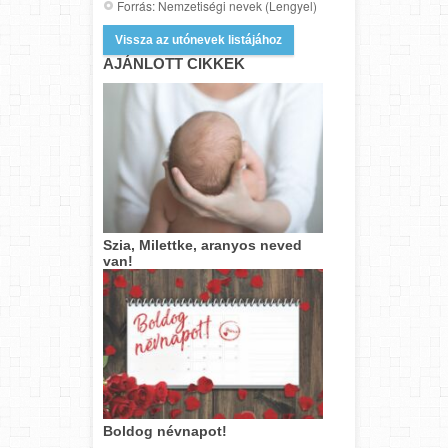
Forrás: Nemzetiségi nevek (Lengyel)
Vissza az utónevek listájához
AJÁNLOTT CIKKEK
Szia, Milettke, aranyos neved
van!
Boldog névnapot!