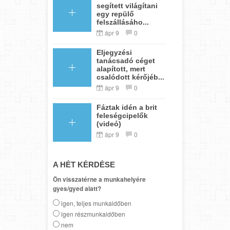
segített világítani
egy repülő
felszállásáho...
ápr 9
0
Eljegyzési
tanácsadó céget
alapított, mert
csalódott kérőjéb...
ápr 9
0
Fáztak idén a brit
feleségcipelők
(videó)
ápr 9
0
A HÉT KÉRDÉSE
Ön visszatérne a munkahelyére
gyes/gyed alatt?
igen, teljes munkaidőben
igen részmunkaidőben
nem