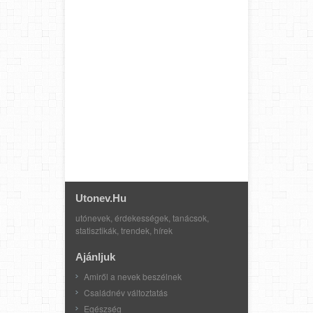
Utonev.hu
utónevek, érdekességek, tanácsok,
statisztikák, trendek, hírek
Ajánljuk
Amiről a nevek beszélnek
Családnév változtatás
Egészség