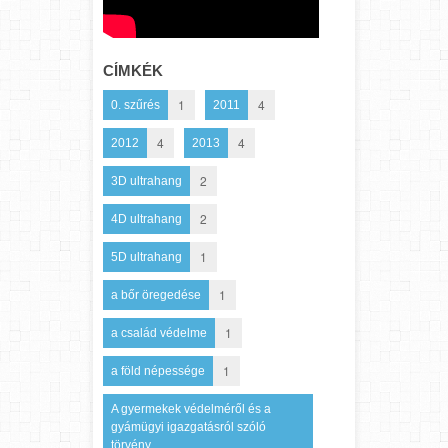
CÍMKÉK
1
4
0. szűrés
2011
4
4
2012
2013
2
3D ultrahang
2
4D ultrahang
1
5D ultrahang
1
a bőr öregedése
1
a család védelme
1
a föld népessége
A gyermekek védelméről és a
gyámügyi igazgatásról szóló
törvény