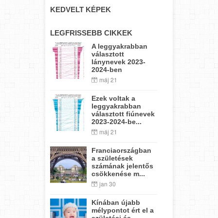
KEDVELT KÉPEK
LEGFRISSEBB CIKKEK
A leggyakrabban
választott
lánynevek 2023-
2024-ben
máj 21
Ezek voltak a
leggyakrabban
választott fiúnevek
2023-2024-be...
máj 21
Franciaországban
a születések
számának jelentős
csökkenése m...
jan 30
Kínában újabb
mélypontot ért el a
születési és