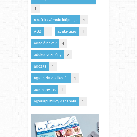
1
1
a szülés várható időpontja
1
1
ABB
adatgyűjtés
4
adható nevek
2
adókedvezmény
1
adózás
1
agresszív viselkedés
1
agresszivitás
1
agyalapi mirigy daganata