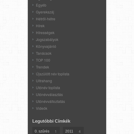
Egyéb
Gyerekszáj
Hétről-hétre
Hírek
Hírességek
Jogszabályok
Könyvajánló
Tanácsok
TOP 100
Trendek
Újszülött név toplista
Ultrahang
Utónév toplista
Utónévválasztás
Utónévváltoztatás
Videók
Legutóbbi Címkék
1
4
0. szűrés
2011