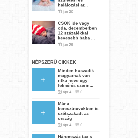
halálozási ar...
jan 30
CSOK ide vagy
oda, decemberben
12 százalékkal
kevesebb baba ...
jan 29
NÉPSZERŰ CIKKEK
Minden huszadik
magyarnak van
ritka neve egy
felmérés szerin...
ápr 4
0
Már a
keresztnevekben is
szétszakadt az
ország
ápr 4
0
Háromszáz taxis