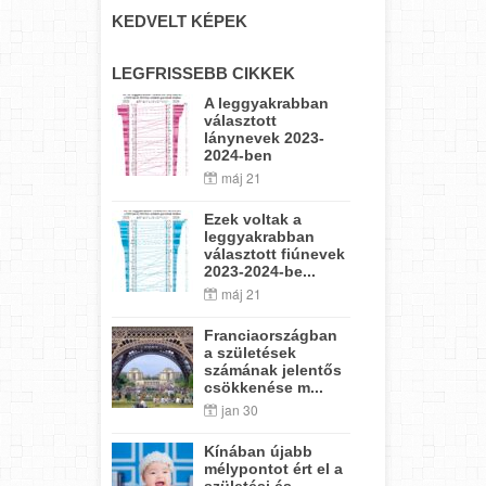
KEDVELT KÉPEK
LEGFRISSEBB CIKKEK
A leggyakrabban
választott
lánynevek 2023-
2024-ben
máj 21
Ezek voltak a
leggyakrabban
választott fiúnevek
2023-2024-be...
máj 21
Franciaországban
a születések
számának jelentős
csökkenése m...
jan 30
Kínában újabb
mélypontot ért el a
születési és