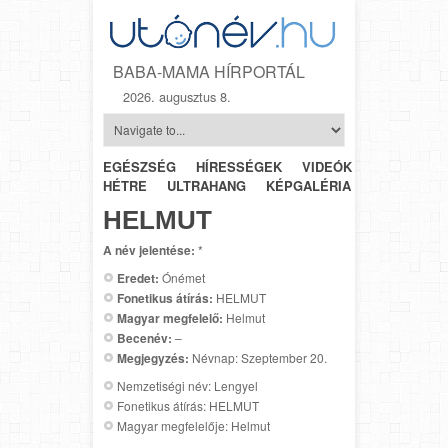
BABA-MAMA HÍRPORTÁL
2026. augusztus 8.
EGÉSZSÉG
HÍRESSÉGEK
VIDEÓK
HÉTRŐL-
HÉTRE
ULTRAHANG
KÉPGALÉRIA
SZÜLÉSZET
HELMUT
A név jelentése:
*
Eredet:
Ónémet
Fonetikus átírás:
HELMUT
Magyar megfelelő:
Helmut
Becenév:
–
Megjegyzés:
Névnap: Szeptember 20.
Nemzetiségi név: Lengyel
Fonetikus átírás: HELMUT
Magyar megfelelője: Helmut