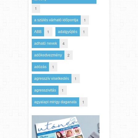
1
1
a szülés várható időpontja
1
1
ABB
adatgyűjtés
4
adható nevek
2
adókedvezmény
1
adózás
1
agresszív viselkedés
1
agresszivitás
1
agyalapi mirigy daganata