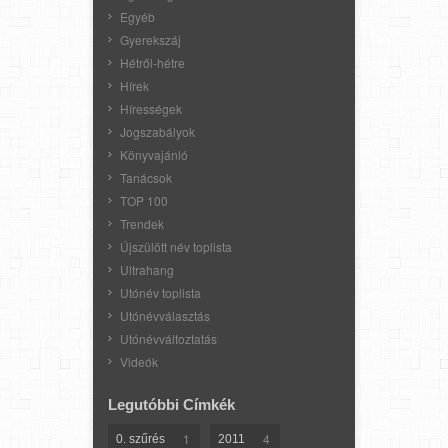
Egyéb
Gyerekszáj
Hétről-hétre
Hírek
Hírességek
Jogszabályok
Könyvajánló
Tanácsok
TOP 100
Trendek
Újszülött név toplista
Ultrahang
Utónév toplista
Utónévválasztás
Utónévváltoztatás
Videók
Legutóbbi Címkék
1
4
0. szűrés
2011