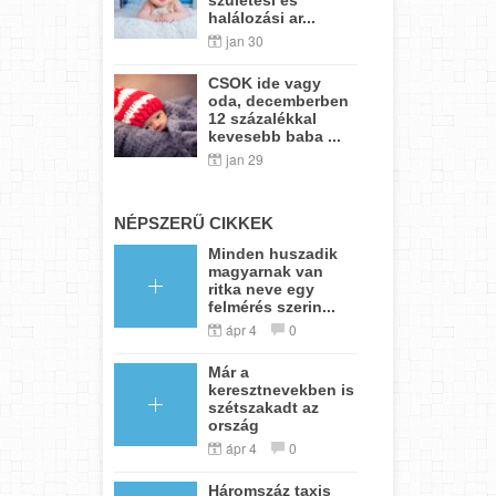
halálozási ar...
jan 30
CSOK ide vagy
oda, decemberben
12 százalékkal
kevesebb baba ...
jan 29
NÉPSZERŰ CIKKEK
Minden huszadik
magyarnak van
ritka neve egy
felmérés szerin...
ápr 4
0
Már a
keresztnevekben is
szétszakadt az
ország
ápr 4
0
Háromszáz taxis