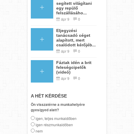
segített világítani
egy repülő
felszállásáho...
ápr 9
0
Eljegyzési
tanácsadó céget
alapított, mert
csalódott kérőjéb...
ápr 9
0
Fáztak idén a brit
feleségcipelők
(videó)
ápr 9
0
A HÉT KÉRDÉSE
Ön visszatérne a munkahelyére
gyes/gyed alatt?
igen, teljes munkaidőben
igen részmunkaidőben
nem