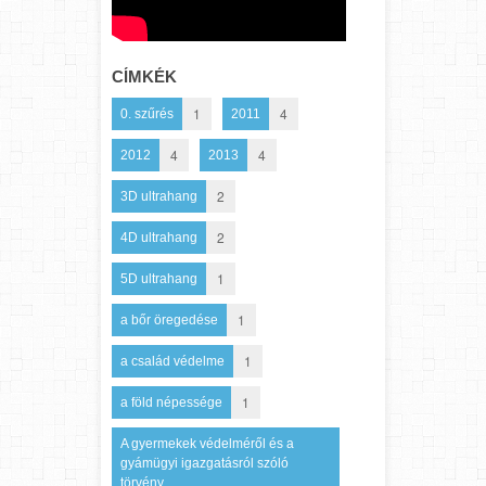
CÍMKÉK
1
4
0. szűrés
2011
4
4
2012
2013
2
3D ultrahang
2
4D ultrahang
1
5D ultrahang
1
a bőr öregedése
1
a család védelme
1
a föld népessége
A gyermekek védelméről és a
gyámügyi igazgatásról szóló
törvény