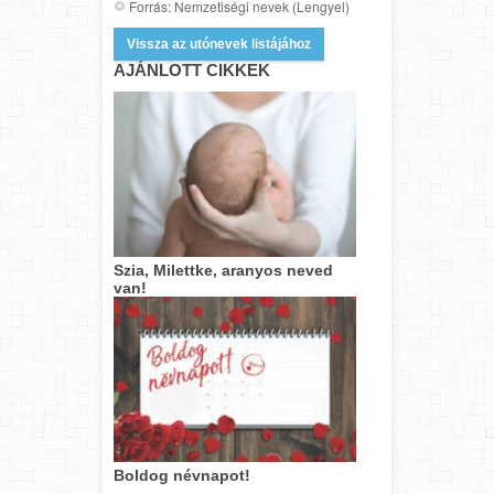
Forrás: Nemzetiségi nevek (Lengyel)
Vissza az utónevek listájához
AJÁNLOTT CIKKEK
Szia, Milettke, aranyos neved
van!
Boldog névnapot!