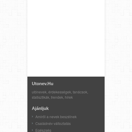
Utonev.hu
utónevek, érdekességek, tanácsok,
statisztikák, trendek, hírek
Ajánljuk
Amiről a nevek beszélnek
Családnév változtatás
Egészség