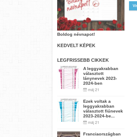
Vi
Boldog névnapot!
KEDVELT KÉPEK
LEGFRISSEBB CIKKEK
A leggyakrabban
választott
lánynevek 2023-
2024-ben
máj 21
Ezek voltak a
leggyakrabban
választott fiúnevek
2023-2024-be...
máj 21
Franciaországban