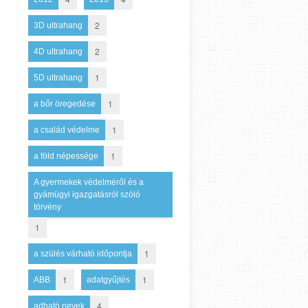
2
3D ultrahang
2
4D ultrahang
1
5D ultrahang
1
a bőr öregedése
1
a család védelme
1
a föld népessége
A gyermekek védelméről és a
gyámügyi igazgatásról szóló
törvény
1
1
a szülés várható időpontja
1
1
ABB
adatgyűjtés
4
adható nevek