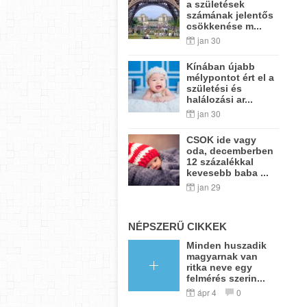
a születések
számának jelentős
csökkenése m...
jan 30
Kínában újabb
mélypontot ért el a
születési és
halálozási ar...
jan 30
CSOK ide vagy
oda, decemberben
12 százalékkal
kevesebb baba ...
jan 29
NÉPSZERŰ CIKKEK
Minden huszadik
magyarnak van
ritka neve egy
felmérés szerin...
ápr 4
0