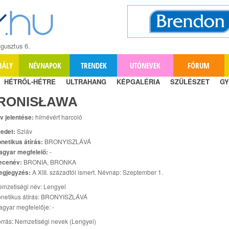
gusztus 6.
BÁLY
NÉVNAPOK
TRENDEK
UTÓNEVEK
FÓRUM
HÉTRŐL-HÉTRE
ULTRAHANG
KÉPGALÉRIA
SZÜLÉSZET
GY
RONISŁAWA
v jelentése:
hírnévért harcoló
edet:
Szláv
netikus átírás:
BRONYISZLÁVÁ
agyar megfelelő:
-
ecenév:
BRONIA, BRONKA
egjegyzés:
A XIII. századtól ismert. Névnap: Szeptember 1.
mzetiségi név: Lengyel
onetikus átírás: BRONYISZLÁVÁ
gyar megfelelője: -
rrás: Nemzetiségi nevek (Lengyel)