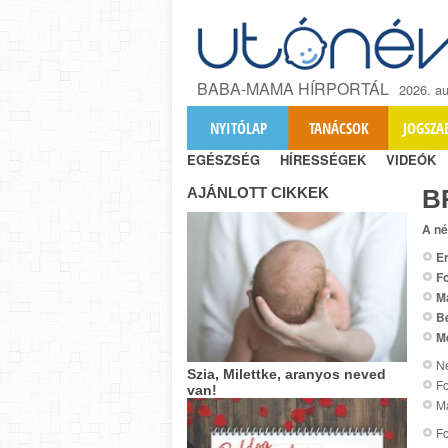
BABA-MAMA HÍRPORTÁL
2026. au
NYITÓLAP
TANÁCSOK
JOGSZA
EGÉSZSÉG
HÍRESSÉGEK
VIDEÓK
AJÁNLOTT CIKKEK
B
A né
Er
Fo
M
B
M
Ne
Szia, Milettke, aranyos neved
F
van!
Ma
Fo