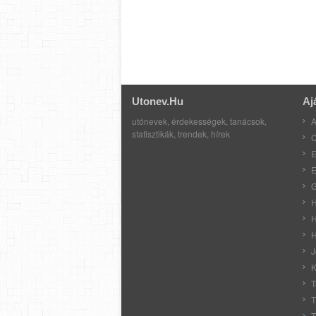
Utonev.hu
Aj
utónevek, érdekességek, tanácsok,
A
statisztikák, trendek, hírek
C
E
E
G
H
H
H
J
K
T
T
T