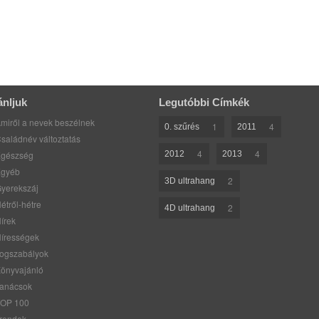
ánljuk
Legutóbbi Címkék
miről a nevek beszélnek
1
4
0. szűrés
2011
saládnév változtatás
4
4
gészség
2012
2013
gyéb
2
3D ultrahang
yerekszáj
étről-hétre
2
4D ultrahang
írek
írességek
ogszabályok
önyvajánló
anácsok
OP 100
rendek