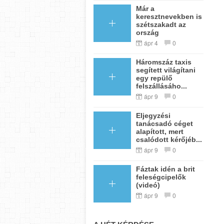
Már a
keresztnevekben is
szétszakadt az
ország
ápr 4
0
Háromszáz taxis
segített világítani
egy repülő
felszállásáho...
ápr 9
0
Eljegyzési
tanácsadó céget
alapított, mert
csalódott kérőjéb...
ápr 9
0
Fáztak idén a brit
feleségcipelők
(videó)
ápr 9
0