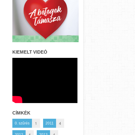
KIEMELT VIDEÓ
CÍMKÉK
1
4
0. szűrés
2011
4
4
2012
2013