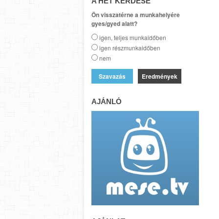
A HÉT KÉRDÉSE
Ön visszatérne a munkahelyére
gyes/gyed alatt?
igen, teljes munkaidőben
igen részmunkaidőben
nem
Eredmények
AJÁNLÓ