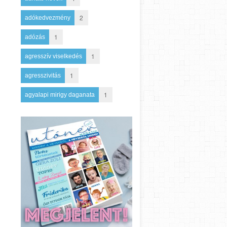
2
adókedvezmény
1
adózás
1
agresszív viselkedés
1
agresszivitás
1
agyalapi mirigy daganata