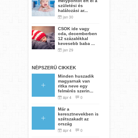
mélypontot ért el a
születési és
halálozási ar...
jan 30
CSOK ide vagy
oda, decemberben
12 százalékkal
kevesebb baba ...
jan 29
NÉPSZERŰ CIKKEK
Minden huszadik
magyarnak van
ritka neve egy
felmérés szerin...
ápr 4
0
Már a
keresztnevekben is
szétszakadt az
ország
ápr 4
0