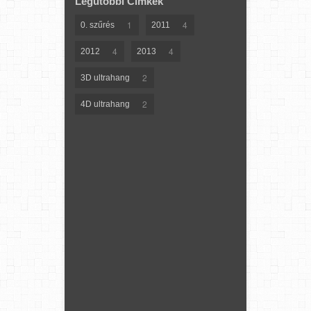
Legutóbbi Címkék
1
4
0. szűrés
2011
4
4
2012
2013
2
3D ultrahang
2
4D ultrahang