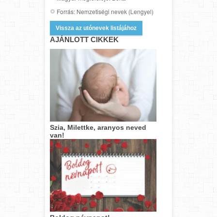
Forrás: Nemzetiségi nevek (Lengyel)
Vissza az utónevek listájához
AJÁNLOTT CIKKEK
Szia, Milettke, aranyos neved
van!