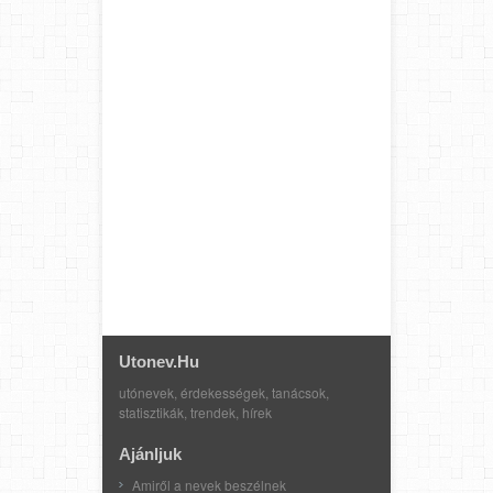
Utonev.hu
utónevek, érdekességek, tanácsok,
statisztikák, trendek, hírek
Ajánljuk
Amiről a nevek beszélnek