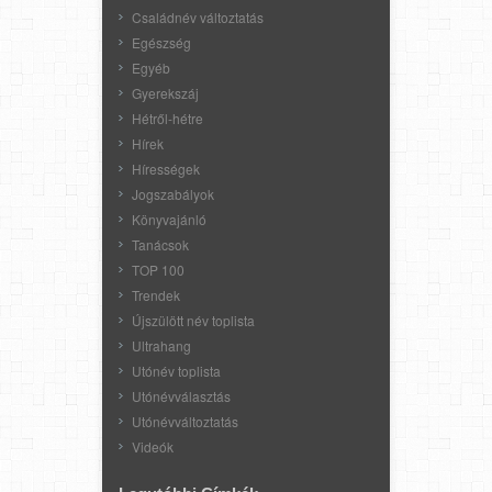
Családnév változtatás
Egészség
Egyéb
Gyerekszáj
Hétről-hétre
Hírek
Hírességek
Jogszabályok
Könyvajánló
Tanácsok
TOP 100
Trendek
Újszülött név toplista
Ultrahang
Utónév toplista
Utónévválasztás
Utónévváltoztatás
Videók