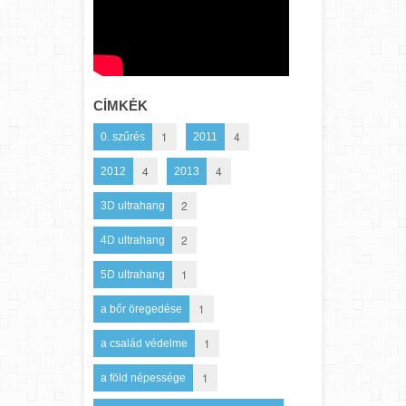
CÍMKÉK
1
4
0. szűrés
2011
4
4
2012
2013
2
3D ultrahang
2
4D ultrahang
1
5D ultrahang
1
a bőr öregedése
1
a család védelme
1
a föld népessége