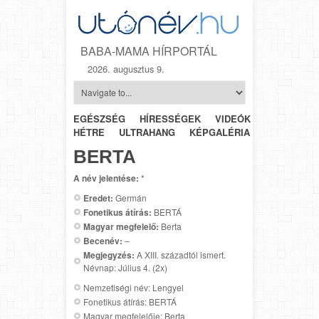
BABA-MAMA HÍRPORTÁL
2026. augusztus 9.
EGÉSZSÉG
HÍRESSÉGEK
VIDEÓK
HÉTRŐL-
HÉTRE
ULTRAHANG
KÉPGALÉRIA
SZÜLÉSZET
BERTA
A név jelentése:
*
Eredet:
Germán
Fonetikus átírás:
BERTÁ
Magyar megfelelő:
Berta
Becenév:
–
Megjegyzés:
A XIII. századtól ismert.
Névnap: Július 4. (2x)
Nemzetiségi név: Lengyel
Fonetikus átírás: BERTÁ
Magyar megfelelője: Berta