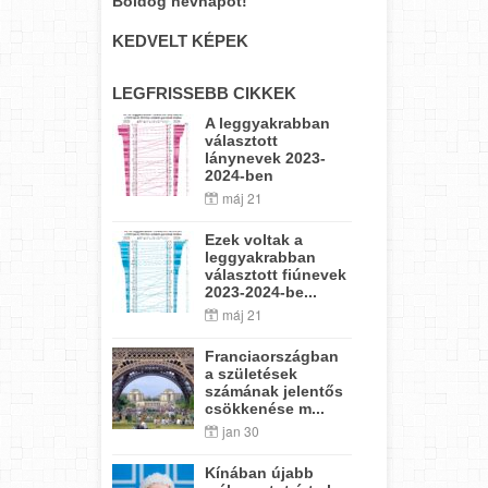
Boldog névnapot!
KEDVELT KÉPEK
LEGFRISSEBB CIKKEK
A leggyakrabban
választott
lánynevek 2023-
2024-ben
máj 21
Ezek voltak a
leggyakrabban
választott fiúnevek
2023-2024-be...
máj 21
Franciaországban
a születések
számának jelentős
csökkenése m...
jan 30
Kínában újabb