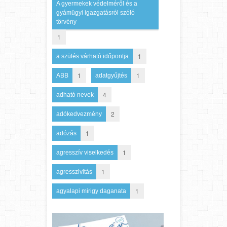
A gyermekek védelméről és a
gyámügyi igazgatásról szóló
törvény
1
1
a szülés várható időpontja
1
1
ABB
adatgyűjtés
4
adható nevek
2
adókedvezmény
1
adózás
1
agresszív viselkedés
1
agresszivitás
1
agyalapi mirigy daganata