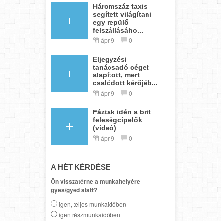
Háromszáz taxis
segített világítani
egy repülő
felszállásáho...
ápr 9
0
Eljegyzési
tanácsadó céget
alapított, mert
csalódott kérőjéb...
ápr 9
0
Fáztak idén a brit
feleségcipelők
(videó)
ápr 9
0
A HÉT KÉRDÉSE
Ön visszatérne a munkahelyére
gyes/gyed alatt?
igen, teljes munkaidőben
igen részmunkaidőben