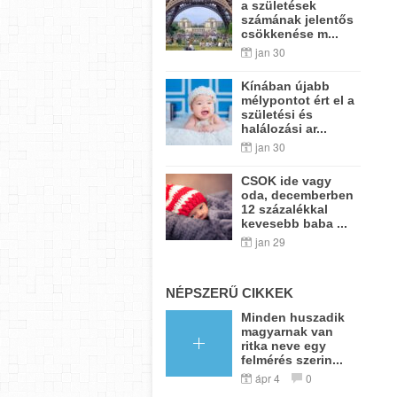
a születések
számának jelentős
csökkenése m...
jan 30
Kínában újabb
mélypontot ért el a
születési és
halálozási ar...
jan 30
CSOK ide vagy
oda, decemberben
12 százalékkal
kevesebb baba ...
jan 29
NÉPSZERŰ CIKKEK
Minden huszadik
magyarnak van
ritka neve egy
felmérés szerin...
ápr 4
0