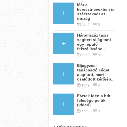
Már a
keresztnevekben is
szétszakadt az
ország
ápr 4
0
Háromszáz taxis
segített világítani
egy repülő
felszállásáho...
ápr 9
0
Eljegyzési
tanácsadó céget
alapított, mert
csalódott kérőjéb...
ápr 9
0
Fáztak idén a brit
feleségcipelők
(videó)
ápr 9
0