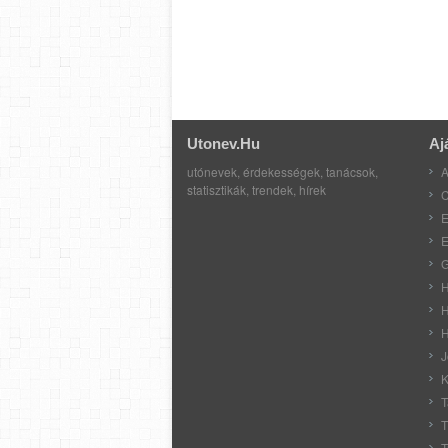
Utonev.hu
Aj
utónevek, érdekességek, tanácsok,
A
statisztikák, trendek, hírek
C
E
E
G
H
H
H
J
K
T
T
T