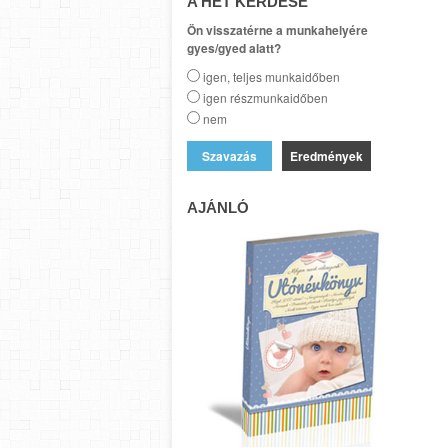
A HÉT KÉRDÉSE
Ön visszatérne a munkahelyére
gyes/gyed alatt?
igen, teljes munkaidőben
igen részmunkaidőben
nem
Eredmények
AJÁNLÓ