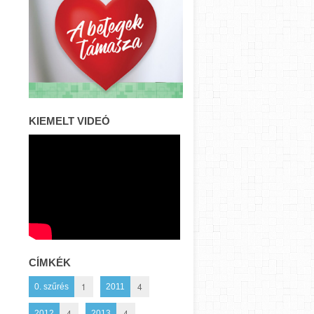
KIEMELT VIDEÓ
CÍMKÉK
1
4
0. szűrés
2011
4
4
2012
2013