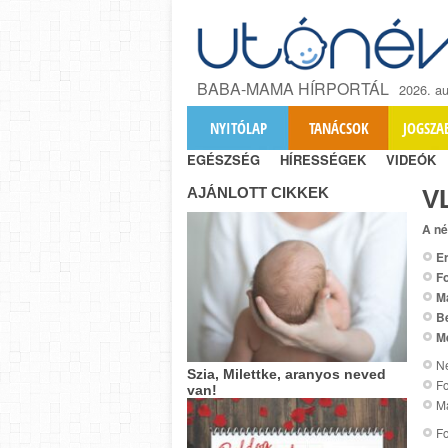
BABA-MAMA HÍRPORTÁL
2026. au
NYITÓLAP
TANÁCSOK
JOGSZA
EGÉSZSÉG
HÍRESSÉGEK
VIDEÓK
AJÁNLOTT CIKKEK
V
A né
Er
Fo
M
B
M
Ne
Szia, Milettke, aranyos neved
Fo
van!
Ma
Fo