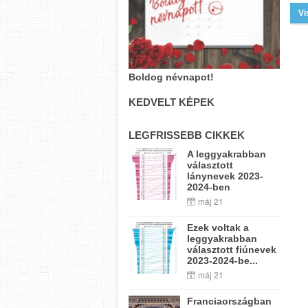
Vi
Boldog névnapot!
KEDVELT KÉPEK
LEGFRISSEBB CIKKEK
A leggyakrabban
választott
lánynevek 2023-
2024-ben
máj 21
Ezek voltak a
leggyakrabban
választott fiúnevek
2023-2024-be...
máj 21
Franciaországban