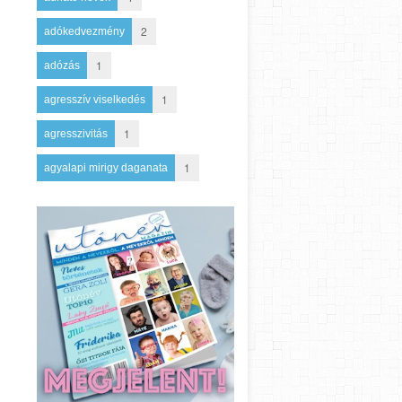
2
adókedvezmény
1
adózás
1
agresszív viselkedés
1
agresszivitás
1
agyalapi mirigy daganata