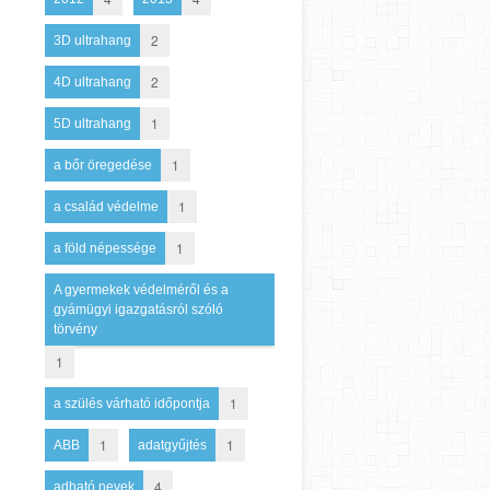
2
3D ultrahang
2
4D ultrahang
1
5D ultrahang
1
a bőr öregedése
1
a család védelme
1
a föld népessége
A gyermekek védelméről és a
gyámügyi igazgatásról szóló
törvény
1
1
a szülés várható időpontja
1
1
ABB
adatgyűjtés
4
adható nevek