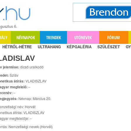
gusztus 6.
BÁLY
NÉVNAPOK
TRENDEK
UTÓNEVEK
FÓRUM
HÉTRŐL-HÉTRE
ULTRAHANG
KÉPGALÉRIA
SZÜLÉSZET
GY
LADISLAV
v jelentése:
dicső uralkodó
edet:
Szláv
netikus átírás:
VLADISZLAV
agyar megfelelő:
–
ecenév:
–
egjegyzés:
Névnap: Március 20.
mzetiségi név: Horvát
netikus átírás: VLADISZLAV
gyar megfelelője: –
rrás: Nemzetiségi nevek (Horvát)