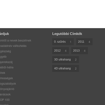
ánljuk
Legutóbbi Címkék
miről a nevek beszélnek
1
4
0. szűrés
2011
saládnév változtatás
4
4
gészség
2012
2013
gyéb
2
3D ultrahang
yerekszáj
étről-hétre
2
4D ultrahang
írek
írességek
ogszabályok
önyvajánló
anácsok
OP 100
rendek