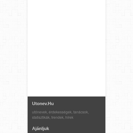
Utonev.hu
utónevek, érdekességek, tanácsok,
statisztikák, trendek, hírek
Ajánljuk