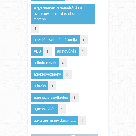
A gyermekek védelméről és a
gyámügyi igazgatásról szóló
törvény
1
1
a szülés várható időpontja
1
1
ABB
adatgyűjtés
4
adható nevek
2
adókedvezmény
1
adózás
1
agresszív viselkedés
1
agresszivitás
1
agyalapi mirigy daganata