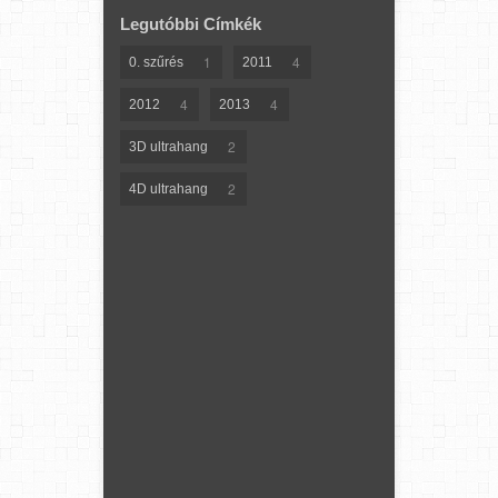
Legutóbbi Címkék
1
4
0. szűrés
2011
4
4
2012
2013
2
3D ultrahang
2
4D ultrahang