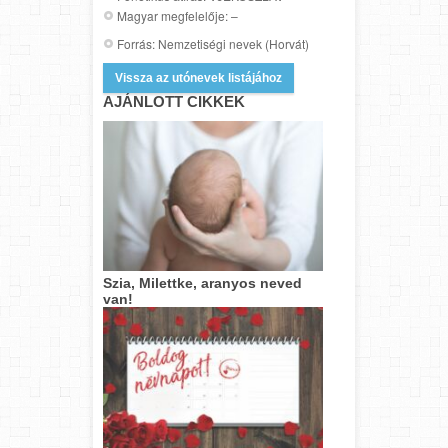
Magyar megfelelője: –
Forrás: Nemzetiségi nevek (Horvát)
Vissza az utónevek listájához
AJÁNLOTT CIKKEK
Szia, Milettke, aranyos neved
van!