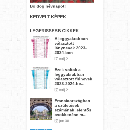
Boldog névnapot!
KEDVELT KÉPEK
LEGFRISSEBB CIKKEK
A leggyakrabban
választott
lánynevek 2023-
2024-ben
máj 21
Ezek voltak a
leggyakrabban
választott fiúnevek
2023-2024-be...
máj 21
Franciaországban
a születések
számának jelentős
csökkenése m...
jan 30