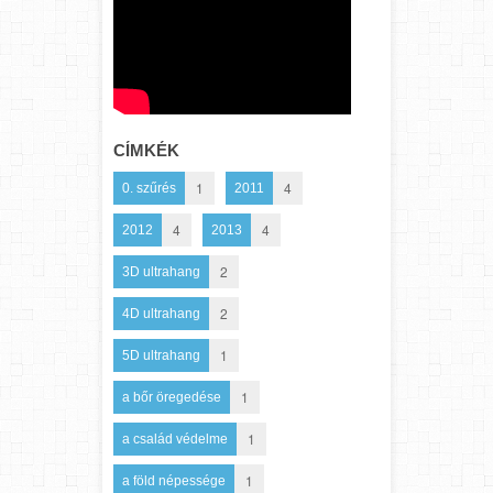
CÍMKÉK
1
4
0. szűrés
2011
4
4
2012
2013
2
3D ultrahang
2
4D ultrahang
1
5D ultrahang
1
a bőr öregedése
1
a család védelme
1
a föld népessége