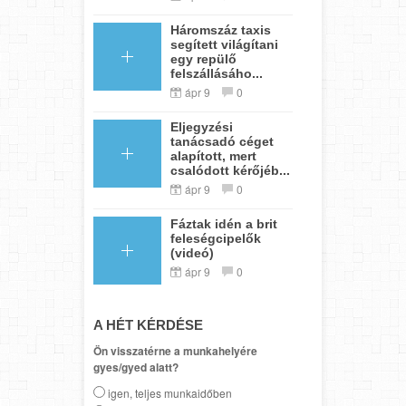
Háromszáz taxis
segített világítani
egy repülő
felszállásáho...
ápr 9
0
Eljegyzési
tanácsadó céget
alapított, mert
csalódott kérőjéb...
ápr 9
0
Fáztak idén a brit
feleségcipelők
(videó)
ápr 9
0
A HÉT KÉRDÉSE
Ön visszatérne a munkahelyére
gyes/gyed alatt?
igen, teljes munkaidőben