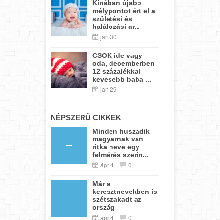
Kínában újabb
mélypontot ért el a
születési és
halálozási ar...
jan 30
CSOK ide vagy
oda, decemberben
12 százalékkal
kevesebb baba ...
jan 29
NÉPSZERŰ CIKKEK
Minden huszadik
magyarnak van
ritka neve egy
felmérés szerin...
ápr 4
0
Már a
keresztnevekben is
szétszakadt az
ország
ápr 4
0