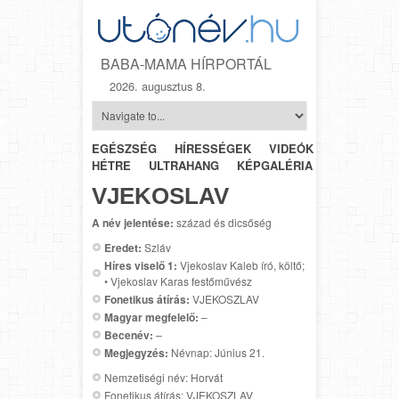
BABA-MAMA HÍRPORTÁL
2026. augusztus 8.
EGÉSZSÉG
HÍRESSÉGEK
VIDEÓK
HÉTRŐL-
HÉTRE
ULTRAHANG
KÉPGALÉRIA
SZÜLÉSZET
VJEKOSLAV
A név jelentése:
század és dicsőség
Eredet:
Szláv
Híres viselő 1:
Vjekoslav Kaleb író, költő;
• Vjekoslav Karas festőművész
Fonetikus átírás:
VJEKOSZLAV
Magyar megfelelő:
–
Becenév:
–
Megjegyzés:
Névnap: Június 21.
Nemzetiségi név: Horvát
Fonetikus átírás: VJEKOSZLAV