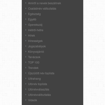
Amiről a nevek beszélnek
Családnév változtatás
Egészség
Egyéb
Gyerekszáj
Hétről-hétre
Hírek
Hírességek
Jogszabályok
Könyvajánló
Tanácsok
TOP 100
Trendek
Újszülött név toplista
Ultrahang
Utónév toplista
Utónévválasztás
Utónévváltoztatás
Videók