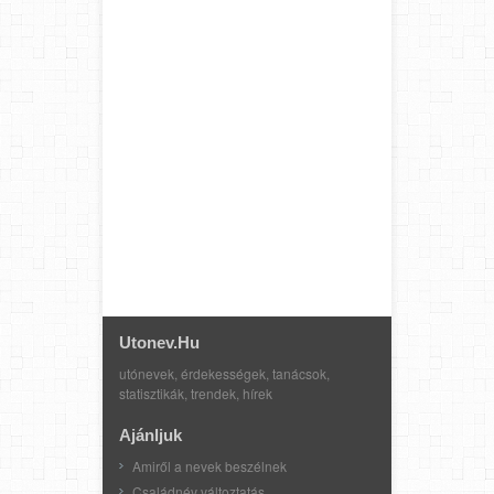
Utonev.hu
utónevek, érdekességek, tanácsok,
statisztikák, trendek, hírek
Ajánljuk
Amiről a nevek beszélnek
Családnév változtatás