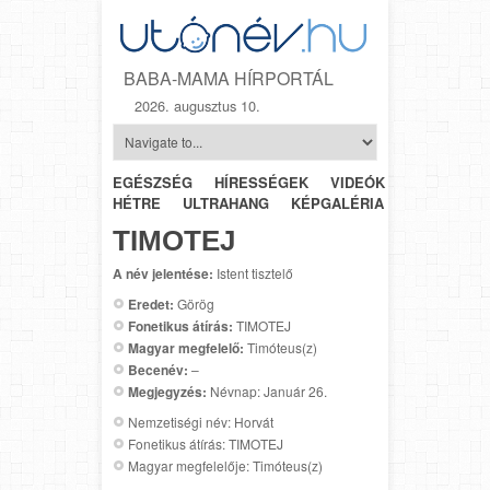
BABA-MAMA HÍRPORTÁL
2026. augusztus 10.
EGÉSZSÉG
HÍRESSÉGEK
VIDEÓK
HÉTRŐL-
HÉTRE
ULTRAHANG
KÉPGALÉRIA
SZÜLÉSZET
TIMOTEJ
A név jelentése:
Istent tisztelő
Eredet:
Görög
Fonetikus átírás:
TIMOTEJ
Magyar megfelelő:
Timóteus(z)
Becenév:
–
Megjegyzés:
Névnap: Január 26.
Nemzetiségi név: Horvát
Fonetikus átírás: TIMOTEJ
Magyar megfelelője: Timóteus(z)