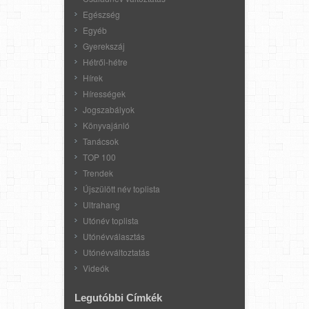
Egészség
Egyéb
Gyerekszáj
Hétről-hétre
Hírek
Hírességek
Jogszabályok
Könyvajánló
Tanácsok
TOP 100
Trendek
Újszülött név toplista
Ultrahang
Utónév toplista
Utónévválasztás
Utónévváltoztatás
Videók
Legutóbbi Címkék