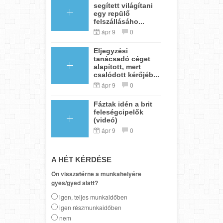
segített világítani
egy repülő
felszállásáho...
ápr 9
0
Eljegyzési
tanácsadó céget
alapított, mert
csalódott kérőjéb...
ápr 9
0
Fáztak idén a brit
feleségcipelők
(videó)
ápr 9
0
A HÉT KÉRDÉSE
Ön visszatérne a munkahelyére
gyes/gyed alatt?
igen, teljes munkaidőben
igen részmunkaidőben
nem