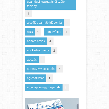
gyámügyi igazgatásról szóló
törvény
1
1
a szülés várható időpontja
1
1
ABB
adatgyűjtés
4
adható nevek
2
adókedvezmény
1
adózás
1
agresszív viselkedés
1
agresszivitás
1
agyalapi mirigy daganata