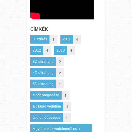
CÍMKÉK
1
4
0. szűrés
2011
4
4
2012
2013
2
3D ultrahang
2
4D ultrahang
1
5D ultrahang
1
a bőr öregedése
1
a család védelme
1
a föld népessége
A gyermekek védelméről és a