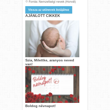
Forrás: Nemzetiségi nevek (Horvát)
Vissza az utónevek listájához
AJÁNLOTT CIKKEK
Szia, Milettke, aranyos neved
van!
Boldog névnapot!