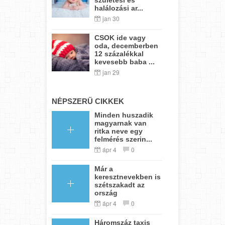
halálozási ar...
jan 30
CSOK ide vagy
oda, decemberben
12 százalékkal
kevesebb baba ...
jan 29
NÉPSZERŰ CIKKEK
Minden huszadik
magyarnak van
ritka neve egy
felmérés szerin...
ápr 4
0
Már a
keresztnevekben is
szétszakadt az
ország
ápr 4
0
Háromszáz taxis