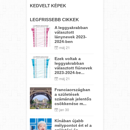
KEDVELT KÉPEK
LEGFRISSEBB CIKKEK
A leggyakrabban
választott
lánynevek 2023-
2024-ben
máj 21
Ezek voltak a
leggyakrabban
választott fiúnevek
2023-2024-be...
máj 21
Franciaországban
a születések
számának jelentős
csökkenése m...
jan 30
Kínában újabb
mélypontot ért el a
születési és