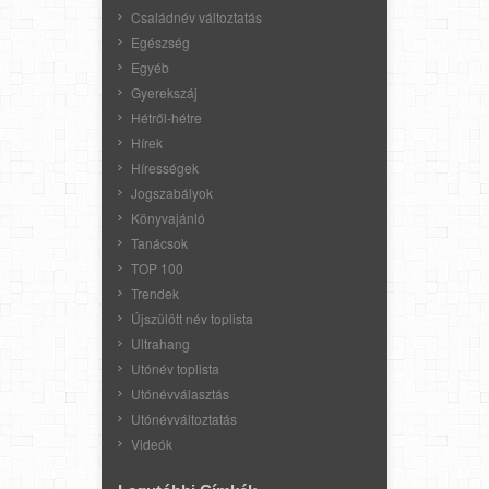
Családnév változtatás
Egészség
Egyéb
Gyerekszáj
Hétről-hétre
Hírek
Hírességek
Jogszabályok
Könyvajánló
Tanácsok
TOP 100
Trendek
Újszülött név toplista
Ultrahang
Utónév toplista
Utónévválasztás
Utónévváltoztatás
Videók