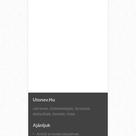
Utonev.hu
utónevek, érdekességek, tanácsok,
statisztikák, trendek, hírek
Ajánljuk
Amiről a nevek beszélnek