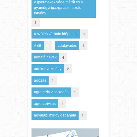
A gyermekek védelméről és a
gyámügyi igazgatásról szóló
törvény
1
1
a szülés várható időpontja
1
1
ABB
adatgyűjtés
4
adható nevek
2
adókedvezmény
1
adózás
1
agresszív viselkedés
1
agresszivitás
1
agyalapi mirigy daganata