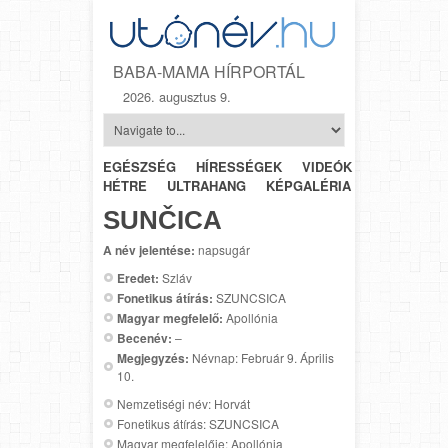
BABA-MAMA HÍRPORTÁL
2026. augusztus 9.
EGÉSZSÉG
HÍRESSÉGEK
VIDEÓK
HÉTRŐL-
HÉTRE
ULTRAHANG
KÉPGALÉRIA
SZÜLÉSZET
SUNČICA
A név jelentése:
napsugár
Eredet:
Szláv
Fonetikus átírás:
SZUNCSICA
Magyar megfelelő:
Apollónia
Becenév:
–
Megjegyzés:
Névnap: Február 9. Április
10.
Nemzetiségi név: Horvát
Fonetikus átírás: SZUNCSICA
Magyar megfelelője: Apollónia