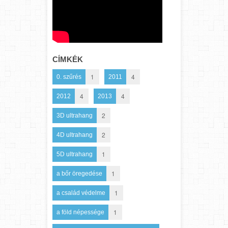
CÍMKÉK
1
4
0. szűrés
2011
4
4
2012
2013
2
3D ultrahang
2
4D ultrahang
1
5D ultrahang
1
a bőr öregedése
1
a család védelme
1
a föld népessége