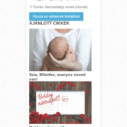
Forrás: Nemzetiségi nevek (Horvát)
Vissza az utónevek listájához
AJÁNLOTT CIKKEK
Szia, Milettke, aranyos neved
van!