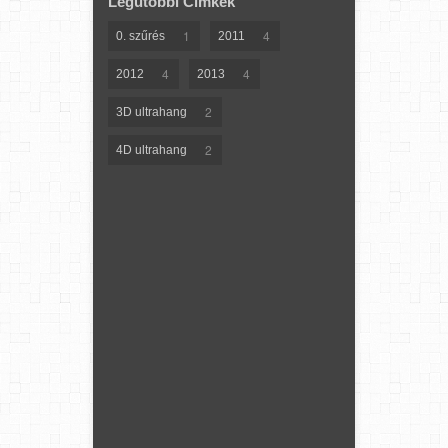
Legutóbbi Címkék
1
4
0. szűrés
2011
4
4
2012
2013
2
3D ultrahang
2
4D ultrahang