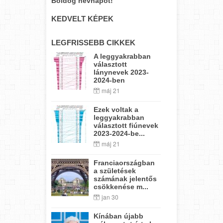
Boldog névnapot!
KEDVELT KÉPEK
LEGFRISSEBB CIKKEK
A leggyakrabban
választott
lánynevek 2023-
2024-ben
máj 21
Ezek voltak a
leggyakrabban
választott fiúnevek
2023-2024-be...
máj 21
Franciaországban
a születések
számának jelentős
csökkenése m...
jan 30
Kínában újabb