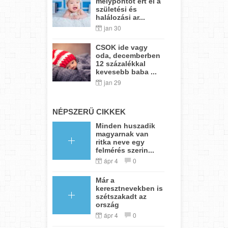
mélypontot ért el a
születési és
halálozási ar...
jan 30
CSOK ide vagy
oda, decemberben
12 százalékkal
kevesebb baba ...
jan 29
NÉPSZERŰ CIKKEK
Minden huszadik
magyarnak van
ritka neve egy
felmérés szerin...
ápr 4
0
Már a
keresztnevekben is
szétszakadt az
ország
ápr 4
0