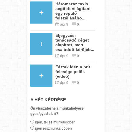
Háromszáz taxis
segített világítani
egy repülő
felszállásáho...
ápr 9
0
Eljegyzési
tanácsadó céget
alapított, mert
csalódott kérőjéb...
ápr 9
0
Fáztak idén a brit
feleségcipelők
(videó)
ápr 9
0
A HÉT KÉRDÉSE
Ön visszatérne a munkahelyére
gyes/gyed alatt?
igen, teljes munkaidőben
igen részmunkaidőben