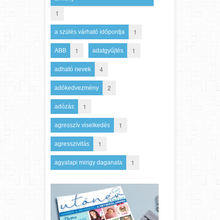
1
1
a szülés várható időpontja
1
1
ABB
adatgyűjtés
4
adható nevek
2
adókedvezmény
1
adózás
1
agresszív viselkedés
1
agresszivitás
1
agyalapi mirigy daganata