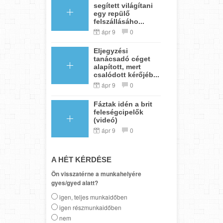
segített világítani
egy repülő
felszállásáho...
ápr 9
0
Eljegyzési
tanácsadó céget
alapított, mert
csalódott kérőjéb...
ápr 9
0
Fáztak idén a brit
feleségcipelők
(videó)
ápr 9
0
A HÉT KÉRDÉSE
Ön visszatérne a munkahelyére
gyes/gyed alatt?
igen, teljes munkaidőben
igen részmunkaidőben
nem