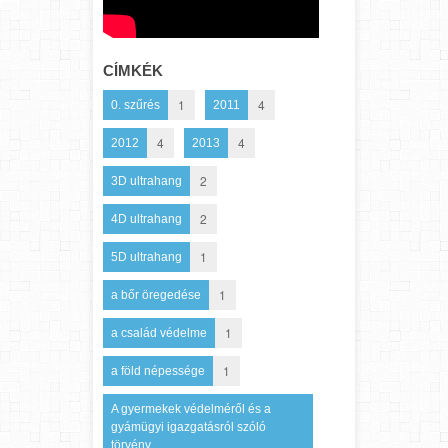
CÍMKÉK
1
4
0. szűrés
2011
4
4
2012
2013
2
3D ultrahang
2
4D ultrahang
1
5D ultrahang
1
a bőr öregedése
1
a család védelme
1
a föld népessége
A gyermekek védelméről és a
gyámügyi igazgatásról szóló
törvény