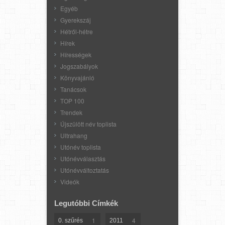
Egyéb
Gyerekszáj
Hétről-hétre
Hírek
Hírességek
Jogszabályok
Könyvajánló
Tanácsok
TOP 100
Trendek
Újszülött név toplista
Ultrahang
Utónév toplista
Utónévválasztás
Utónévváltoztatás
Videók
Legutóbbi Címkék
1
4
0. szűrés
2011