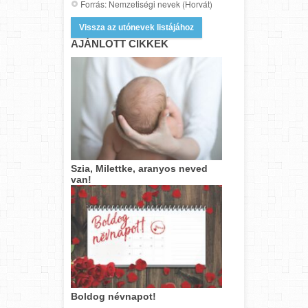
Forrás: Nemzetiségi nevek (Horvát)
Vissza az utónevek listájához
AJÁNLOTT CIKKEK
Szia, Milettke, aranyos neved
van!
Boldog névnapot!