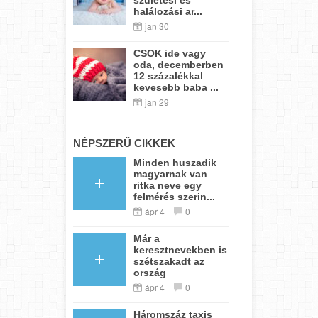
halálozási ar...
jan 30
CSOK ide vagy
oda, decemberben
12 százalékkal
kevesebb baba ...
jan 29
NÉPSZERŰ CIKKEK
Minden huszadik
magyarnak van
ritka neve egy
felmérés szerin...
ápr 4
0
Már a
keresztnevekben is
szétszakadt az
ország
ápr 4
0
Háromszáz taxis