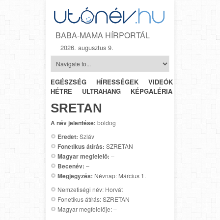
BABA-MAMA HÍRPORTÁL
2026. augusztus 9.
EGÉSZSÉG
HÍRESSÉGEK
VIDEÓK
HÉTRŐL-
HÉTRE
ULTRAHANG
KÉPGALÉRIA
SZÜLÉSZET
SRETAN
A név jelentése:
boldog
Eredet:
Szláv
Fonetikus átírás:
SZRETAN
Magyar megfelelő:
–
Becenév:
–
Megjegyzés:
Névnap: Március 1.
Nemzetiségi név: Horvát
Fonetikus átírás: SZRETAN
Magyar megfelelője: –