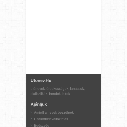
Utonev.hu
utónevek, érdekességek, tanácsok,
statisztikák, trendek, hírek
Ajánljuk
Amiről a nevek beszélnek
Családnév változtatás
Egészség