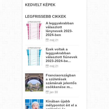
KEDVELT KÉPEK
LEGFRISSEBB CIKKEK
A leggyakrabban
választott
lánynevek 2023-
2024-ben
máj 21
Ezek voltak a
leggyakrabban
választott fiúnevek
2023-2024-be...
máj 21
Franciaországban
a születések
számának jelentős
csökkenése m...
jan 30
Kínában újabb
mélypontot ért el a
születési és