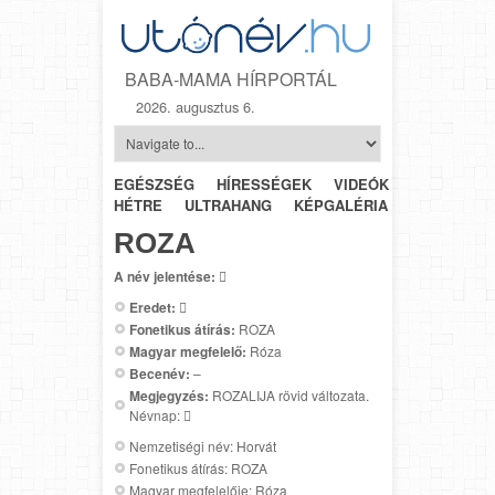
BABA-MAMA HÍRPORTÁL
2026. augusztus 6.
EGÉSZSÉG
HÍRESSÉGEK
VIDEÓK
HÉTRŐL-
HÉTRE
ULTRAHANG
KÉPGALÉRIA
SZÜLÉSZET
ROZA
A név jelentése:

Eredet:

Fonetikus átírás:
ROZA
Magyar megfelelő:
Róza
Becenév:
–
Megjegyzés:
ROZALIJA rövid változata.
Névnap: 
Nemzetiségi név: Horvát
Fonetikus átírás: ROZA
Magyar megfelelője: Róza