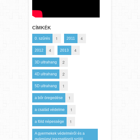
CÍMKÉK
1
4
0. szűrés
2011
4
4
2012
2013
2
3D ultrahang
2
4D ultrahang
1
5D ultrahang
1
a bőr öregedése
1
a család védelme
1
a föld népessége
A gyermekek védelméről és a
gyámügyi igazgatásról szóló