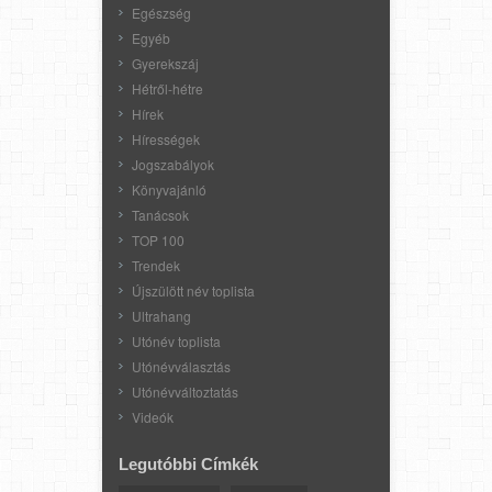
Egészség
Egyéb
Gyerekszáj
Hétről-hétre
Hírek
Hírességek
Jogszabályok
Könyvajánló
Tanácsok
TOP 100
Trendek
Újszülött név toplista
Ultrahang
Utónév toplista
Utónévválasztás
Utónévváltoztatás
Videók
Legutóbbi Címkék