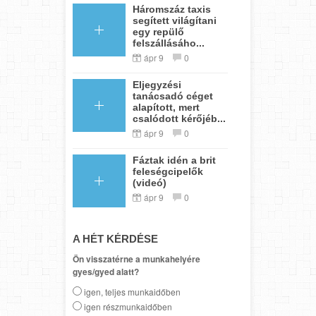
Háromszáz taxis
segített világítani
egy repülő
felszállásáho...
ápr 9
0
Eljegyzési
tanácsadó céget
alapított, mert
csalódott kérőjéb...
ápr 9
0
Fáztak idén a brit
feleségcipelők
(videó)
ápr 9
0
A HÉT KÉRDÉSE
Ön visszatérne a munkahelyére
gyes/gyed alatt?
igen, teljes munkaidőben
igen részmunkaidőben