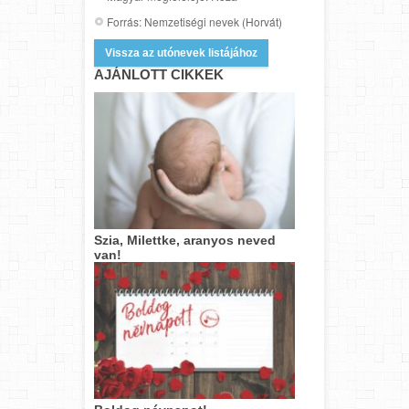
Forrás: Nemzetiségi nevek (Horvát)
Vissza az utónevek listájához
AJÁNLOTT CIKKEK
Szia, Milettke, aranyos neved
van!