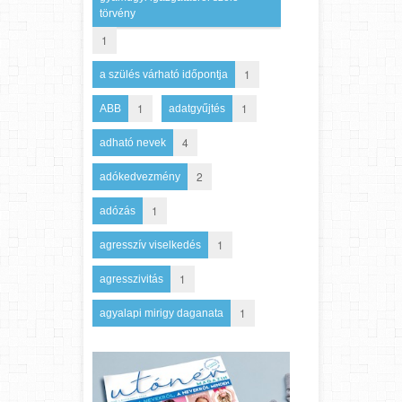
törvény
1
1
a szülés várható időpontja
1
1
ABB
adatgyűjtés
4
adható nevek
2
adókedvezmény
1
adózás
1
agresszív viselkedés
1
agresszivitás
1
agyalapi mirigy daganata