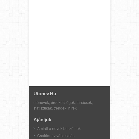
Utonev.hu
utónevek, érdekességek, tanácsok,
statisztikák, trendek, hírek
Ajánljuk
Amiről a nevek beszélnek
Családnév változtatás