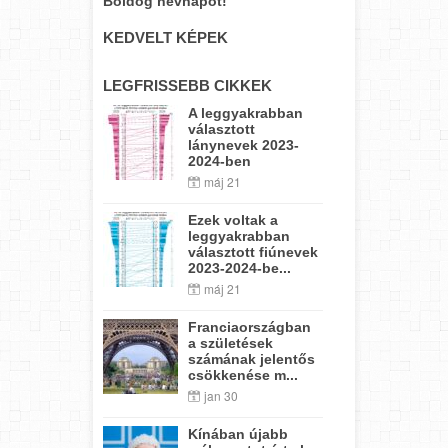
Boldog névnapot!
KEDVELT KÉPEK
LEGFRISSEBB CIKKEK
A leggyakrabban
választott
lánynevek 2023-
2024-ben
máj 21
Ezek voltak a
leggyakrabban
választott fiúnevek
2023-2024-be...
máj 21
Franciaországban
a születések
számának jelentős
csökkenése m...
jan 30
Kínában újabb