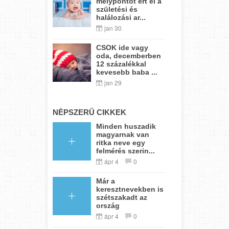
mélypontot ért el a
születési és
halálozási ar...
jan 30
CSOK ide vagy
oda, decemberben
12 százalékkal
kevesebb baba ...
jan 29
NÉPSZERŰ CIKKEK
Minden huszadik
magyarnak van
ritka neve egy
felmérés szerin...
ápr 4
0
Már a
keresztnevekben is
szétszakadt az
ország
ápr 4
0