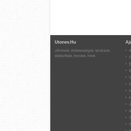
Utonev.hu
Aj
utónevek, érdekességek, tanácsok,
A
statisztikák, trendek, hírek
C
E
E
G
H
H
H
J
K
T
T
T