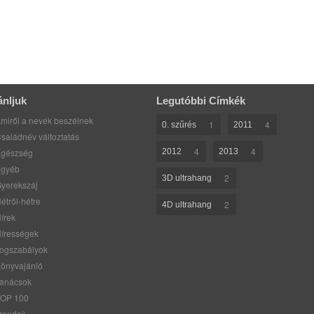
ánljuk
Legutóbbi Címkék
miről a nevek beszélnek
1
4
0. szűrés
2011
saládnév változtatás
4
4
gészség
2012
2013
gyéb
2
3D ultrahang
yerekszáj
étről-hétre
2
4D ultrahang
írek
írességek
ogszabályok
önyvajánló
anácsok
OP 100
rendek