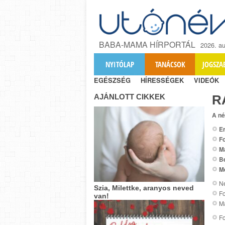
BABA-MAMA HÍRPORTÁL
2026. au
NYITÓLAP
TANÁCSOK
JOGSZA
EGÉSZSÉG
HÍRESSÉGEK
VIDEÓK
AJÁNLOTT CIKKEK
R
A né
Er
Fo
M
B
M
Ne
Szia, Milettke, aranyos neved
Fo
van!
Ma
Fo