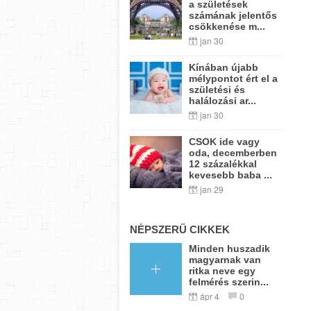
a születések
számának jelentős
csökkenése m...
jan 30
Kínában újabb
mélypontot ért el a
születési és
halálozási ar...
jan 30
CSOK ide vagy
oda, decemberben
12 százalékkal
kevesebb baba ...
jan 29
NÉPSZERŰ CIKKEK
Minden huszadik
magyarnak van
ritka neve egy
felmérés szerin...
ápr 4
0