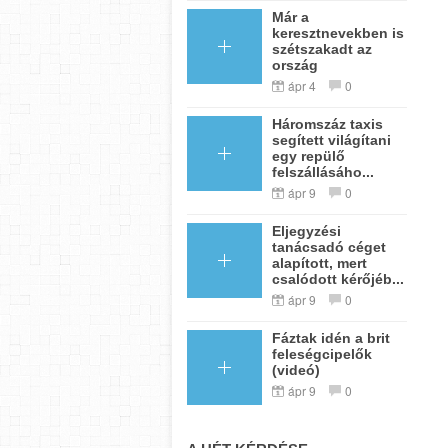
Már a
keresztnevekben is
szétszakadt az
ország
ápr 4
0
Háromszáz taxis
segített világítani
egy repülő
felszállásáho...
ápr 9
0
Eljegyzési
tanácsadó céget
alapított, mert
csalódott kérőjéb...
ápr 9
0
Fáztak idén a brit
feleségcipelők
(videó)
ápr 9
0