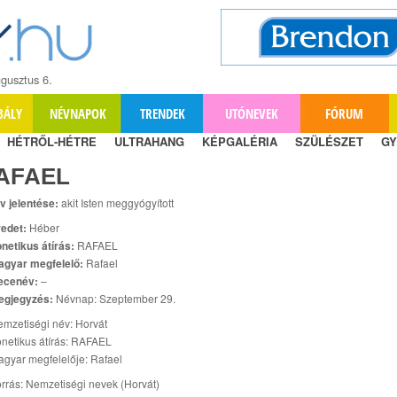
gusztus 6.
BÁLY
NÉVNAPOK
TRENDEK
UTÓNEVEK
FÓRUM
HÉTRŐL-HÉTRE
ULTRAHANG
KÉPGALÉRIA
SZÜLÉSZET
GY
AFAEL
v jelentése:
akit Isten meggyógyított
edet:
Héber
netikus átírás:
RAFAEL
agyar megfelelő:
Rafael
ecenév:
–
egjegyzés:
Névnap: Szeptember 29.
mzetiségi név: Horvát
netikus átírás: RAFAEL
gyar megfelelője: Rafael
rrás: Nemzetiségi nevek (Horvát)