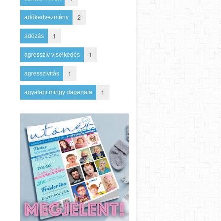
2
adókedvezmény
1
adózás
1
agresszív viselkedés
1
agresszivitás
1
agyalapi mirigy daganata