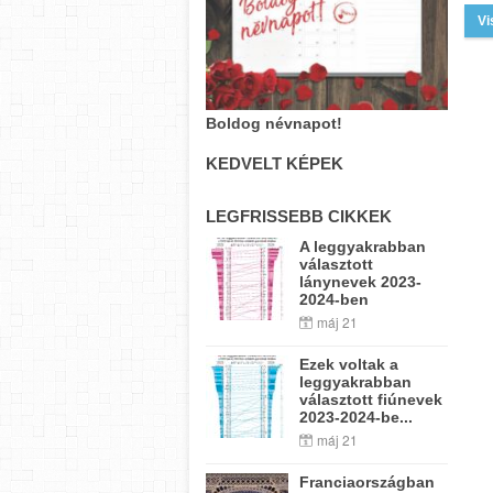
Vi
Boldog névnapot!
KEDVELT KÉPEK
LEGFRISSEBB CIKKEK
A leggyakrabban
választott
lánynevek 2023-
2024-ben
máj 21
Ezek voltak a
leggyakrabban
választott fiúnevek
2023-2024-be...
máj 21
Franciaországban