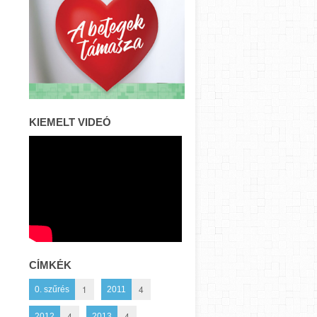
KIEMELT VIDEÓ
CÍMKÉK
1
4
0. szűrés
2011
4
4
2012
2013