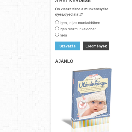
A HÉT KÉRDÉSE
Ön visszatérne a munkahelyére
gyes/gyed alatt?
igen, teljes munkaidőben
igen részmunkaidőben
nem
Eredmények
AJÁNLÓ