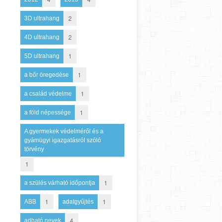
2
3D ultrahang
2
4D ultrahang
1
5D ultrahang
1
a bőr öregedése
1
a család védelme
1
a föld népessége
A gyermekek védelméről és a
gyámügyi igazgatásról szóló
törvény
1
1
a szülés várható időpontja
1
1
ABB
adatgyűjtés
4
adható nevek