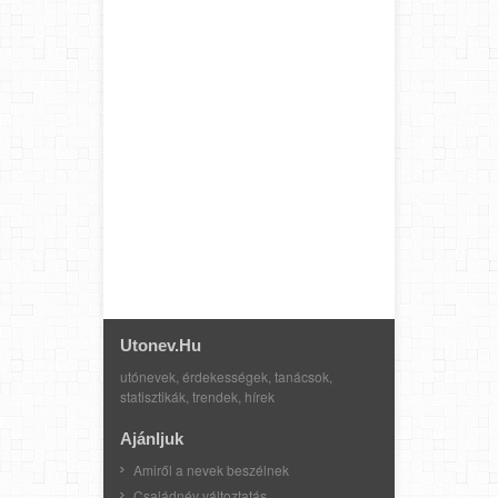
Utonev.hu
utónevek, érdekességek, tanácsok,
statisztikák, trendek, hírek
Ajánljuk
Amiről a nevek beszélnek
Családnév változtatás