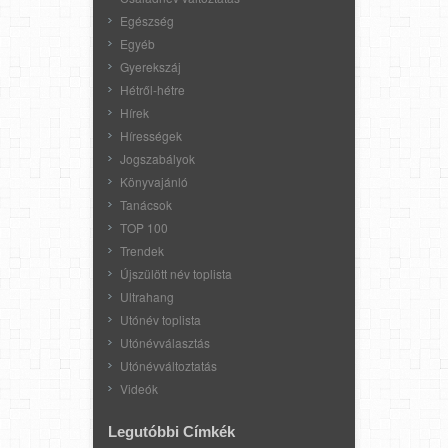
Egészség
Egyéb
Gyerekszáj
Hétről-hétre
Hírek
Hírességek
Jogszabályok
Könyvajánló
Tanácsok
TOP 100
Trendek
Újszülött név toplista
Ultrahang
Utónév toplista
Utónévválasztás
Utónévváltoztatás
Videók
Legutóbbi Címkék