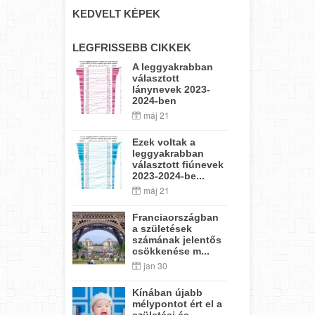
KEDVELT KÉPEK
LEGFRISSEBB CIKKEK
A leggyakrabban
választott
lánynevek 2023-
2024-ben
máj 21
Ezek voltak a
leggyakrabban
választott fiúnevek
2023-2024-be...
máj 21
Franciaországban
a születések
számának jelentős
csökkenése m...
jan 30
Kínában újabb
mélypontot ért el a
születési és