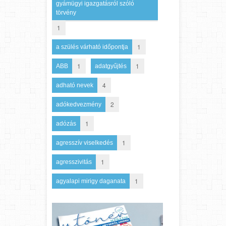
gyámügyi igazgatásról szóló
törvény
1
1
a szülés várható időpontja
1
1
ABB
adatgyűjtés
4
adható nevek
2
adókedvezmény
1
adózás
1
agresszív viselkedés
1
agresszivitás
1
agyalapi mirigy daganata