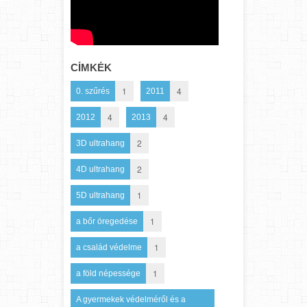
CÍMKÉK
1
4
0. szűrés
2011
4
4
2012
2013
2
3D ultrahang
2
4D ultrahang
1
5D ultrahang
1
a bőr öregedése
1
a család védelme
1
a föld népessége
A gyermekek védelméről és a