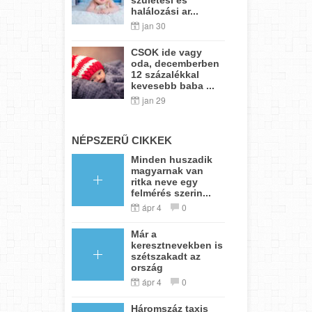
halálozási ar...
jan 30
CSOK ide vagy
oda, decemberben
12 százalékkal
kevesebb baba ...
jan 29
NÉPSZERŰ CIKKEK
Minden huszadik
magyarnak van
ritka neve egy
felmérés szerin...
ápr 4
0
Már a
keresztnevekben is
szétszakadt az
ország
ápr 4
0
Háromszáz taxis