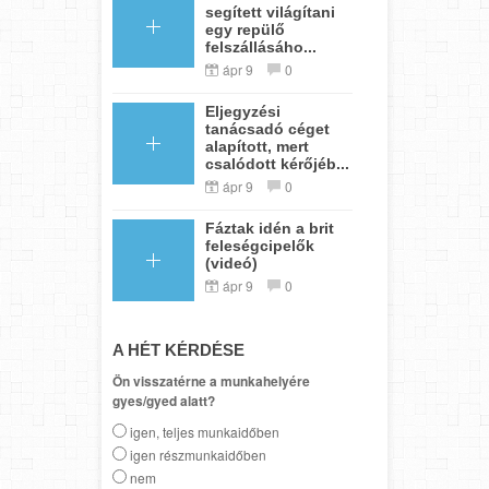
segített világítani
egy repülő
felszállásáho...
ápr 9
0
Eljegyzési
tanácsadó céget
alapított, mert
csalódott kérőjéb...
ápr 9
0
Fáztak idén a brit
feleségcipelők
(videó)
ápr 9
0
A HÉT KÉRDÉSE
Ön visszatérne a munkahelyére
gyes/gyed alatt?
igen, teljes munkaidőben
igen részmunkaidőben
nem