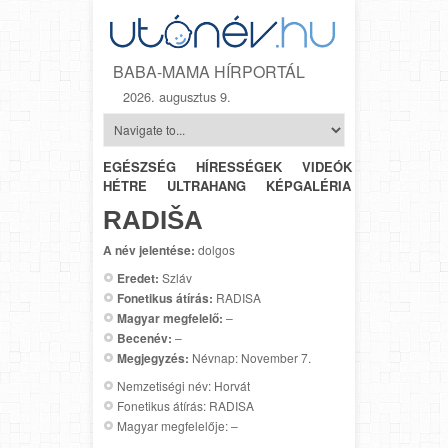
BABA-MAMA HÍRPORTÁL
2026. augusztus 9.
EGÉSZSÉG
HÍRESSÉGEK
VIDEÓK
HÉTRŐL-
HÉTRE
ULTRAHANG
KÉPGALÉRIA
SZÜLÉSZET
RADIŠA
A név jelentése:
dolgos
Eredet:
Szláv
Fonetikus átírás:
RADISA
Magyar megfelelő:
–
Becenév:
–
Megjegyzés:
Névnap: November 7.
Nemzetiségi név: Horvát
Fonetikus átírás: RADISA
Magyar megfelelője: –