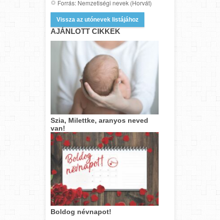
Forrás: Nemzetiségi nevek (Horvát)
Vissza az utónevek listájához
AJÁNLOTT CIKKEK
Szia, Milettke, aranyos neved
van!
Boldog névnapot!