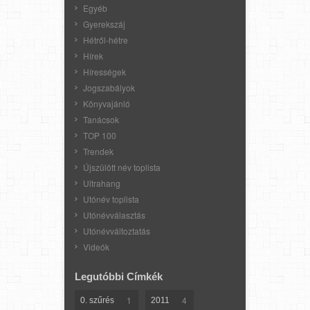
Egyéb
Gyerekszáj
Hétről-hétre
Hírek
Hírességek
Jogszabályok
Könyvajánló
Tanácsok
TOP 100
Trendek
Újszülött név toplista
Ultrahang
Utónév toplista
Utónévválasztás
Utónévváltoztatás
Videók
Legutóbbi Címkék
1
4
0. szűrés
2011