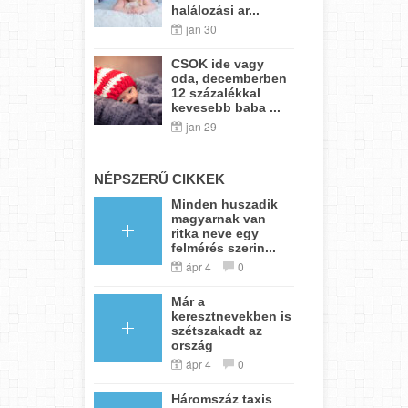
halálozási ar...
jan 30
CSOK ide vagy
oda, decemberben
12 százalékkal
kevesebb baba ...
jan 29
NÉPSZERŰ CIKKEK
Minden huszadik
magyarnak van
ritka neve egy
felmérés szerin...
ápr 4
0
Már a
keresztnevekben is
szétszakadt az
ország
ápr 4
0
Háromszáz taxis