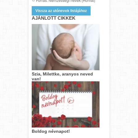
Forrás: Nemzetiségi nevek (Horvát)
Vissza az utónevek listájához
AJÁNLOTT CIKKEK
Szia, Milettke, aranyos neved
van!
Boldog névnapot!