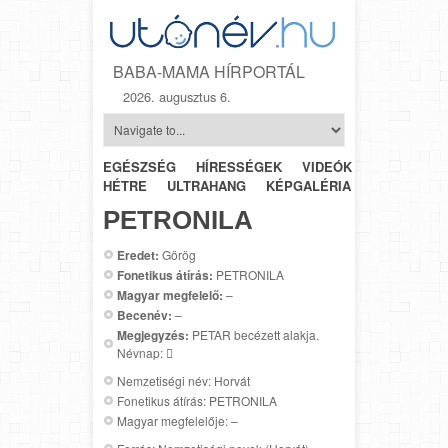
BABA-MAMA HÍRPORTÁL
2026. augusztus 6.
EGÉSZSÉG
HÍRESSÉGEK
VIDEÓK
HÉTRŐL-
HÉTRE
ULTRAHANG
KÉPGALÉRIA
SZÜLÉSZET
PETRONILA
Eredet:
Görög
Fonetikus átírás:
PETRONILA
Magyar megfelelő:
–
Becenév:
–
Megjegyzés:
PETAR becézett alakja.
Névnap: 
Nemzetiségi név: Horvát
Fonetikus átírás: PETRONILA
Magyar megfelelője: –