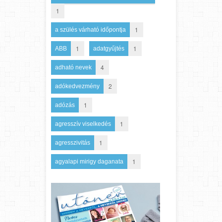
1
1
a szülés várható időpontja
1
1
ABB
adatgyűjtés
4
adható nevek
2
adókedvezmény
1
adózás
1
agresszív viselkedés
1
agresszivitás
1
agyalapi mirigy daganata