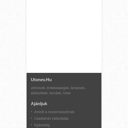
Utonev.hu
utónevek, érdekességek, tanácsok,
statisztikák, trendek, hírek
Ajánljuk
Amiről a nevek beszélnek
Családnév változtatás
Egészség