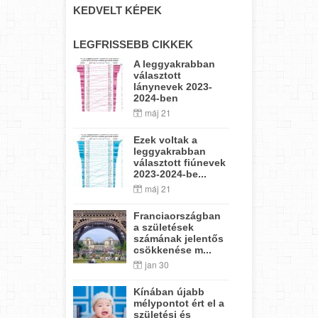
KEDVELT KÉPEK
LEGFRISSEBB CIKKEK
A leggyakrabban
választott
lánynevek 2023-
2024-ben
máj 21
Ezek voltak a
leggyakrabban
választott fiúnevek
2023-2024-be...
máj 21
Franciaországban
a születések
számának jelentős
csökkenése m...
jan 30
Kínában újabb
mélypontot ért el a
születési és