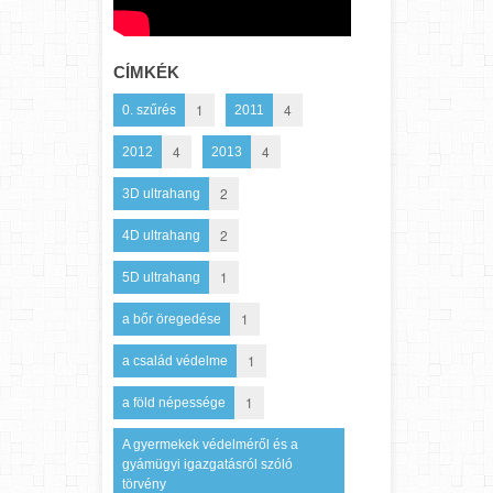
CÍMKÉK
1
4
0. szűrés
2011
4
4
2012
2013
2
3D ultrahang
2
4D ultrahang
1
5D ultrahang
1
a bőr öregedése
1
a család védelme
1
a föld népessége
A gyermekek védelméről és a
gyámügyi igazgatásról szóló
törvény