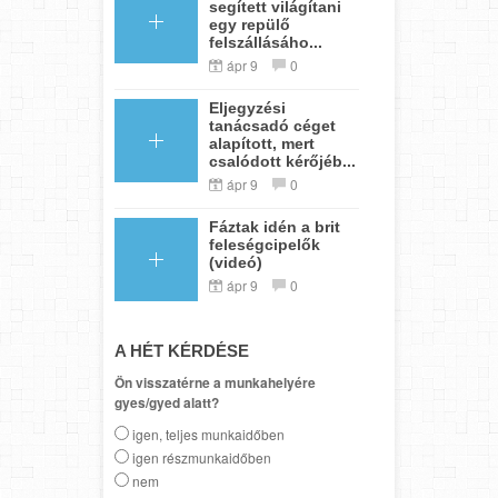
segített világítani
egy repülő
felszállásáho...
ápr 9
0
Eljegyzési
tanácsadó céget
alapított, mert
csalódott kérőjéb...
ápr 9
0
Fáztak idén a brit
feleségcipelők
(videó)
ápr 9
0
A HÉT KÉRDÉSE
Ön visszatérne a munkahelyére
gyes/gyed alatt?
igen, teljes munkaidőben
igen részmunkaidőben
nem