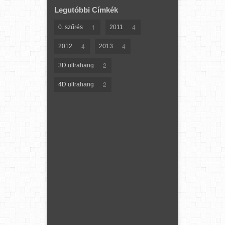
Legutóbbi Címkék
1
4
0. szűrés
2011
4
4
2012
2013
2
3D ultrahang
2
4D ultrahang