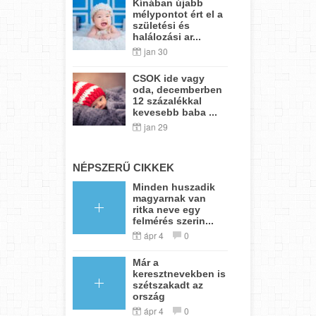
Kínában újabb
mélypontot ért el a
születési és
halálozási ar...
jan 30
CSOK ide vagy
oda, decemberben
12 százalékkal
kevesebb baba ...
jan 29
NÉPSZERŰ CIKKEK
Minden huszadik
magyarnak van
ritka neve egy
felmérés szerin...
ápr 4
0
Már a
keresztnevekben is
szétszakadt az
ország
ápr 4
0