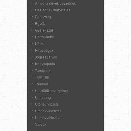
Amiről a nevek beszélnek
Családnév változtatás
Egészség
Egyéb
Gyerekszáj
Hétről-hétre
Hírek
Hírességek
Jogszabályok
Könyvajánló
Tanácsok
TOP 100
Trendek
Újszülött név toplista
Ultrahang
Utónév toplista
Utónévválasztás
Utónévváltoztatás
Videók