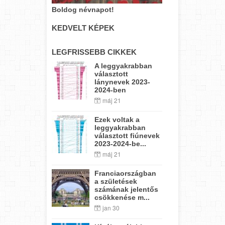
Boldog névnapot!
KEDVELT KÉPEK
LEGFRISSEBB CIKKEK
A leggyakrabban
választott
lánynevek 2023-
2024-ben
máj 21
Ezek voltak a
leggyakrabban
választott fiúnevek
2023-2024-be...
máj 21
Franciaországban
a születések
számának jelentős
csökkenése m...
jan 30