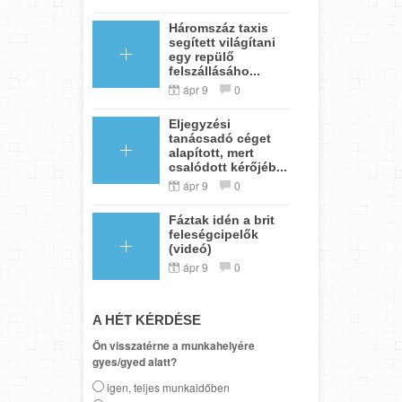
Háromszáz taxis
segített világítani
egy repülő
felszállásáho...
ápr 9
0
Eljegyzési
tanácsadó céget
alapított, mert
csalódott kérőjéb...
ápr 9
0
Fáztak idén a brit
feleségcipelők
(videó)
ápr 9
0
A HÉT KÉRDÉSE
Ön visszatérne a munkahelyére
gyes/gyed alatt?
igen, teljes munkaidőben