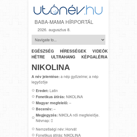
BABA-MAMA HÍRPORTÁL
2026. augusztus 8.
EGÉSZSÉG
HÍRESSÉGEK
VIDEÓK
HÉTRŐL-
HÉTRE
ULTRAHANG
KÉPGALÉRIA
SZÜLÉSZET
NIKOLINA
A név jelentése:
a nép győzelme; a nép
legyőzője
Eredet:
Latin
Fonetikus átírás:
NIKOLINA
Magyar megfelelő:
–
Becenév:
–
Megjegyzés:
NIKOLA női megfelelője.
Névnap: 
Nemzetiségi név: Horvát
Fonetikus átírás: NIKOLINA