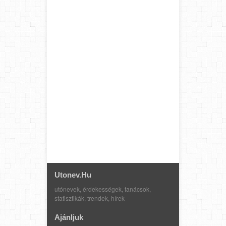
Utonev.hu
utónevek, érdekességek, tanácsok,
statisztikák, trendek, hírek
Ajánljuk