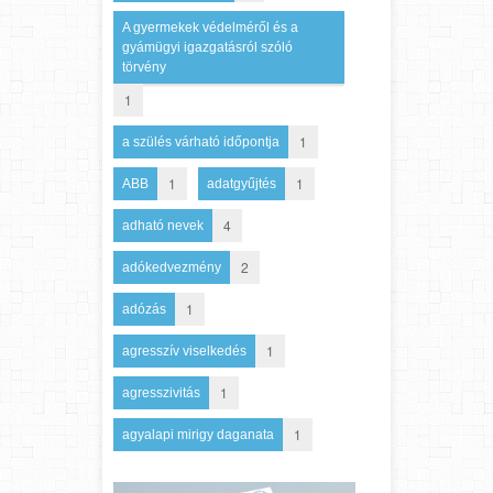
A gyermekek védelméről és a
gyámügyi igazgatásról szóló
törvény
1
1
a szülés várható időpontja
1
1
ABB
adatgyűjtés
4
adható nevek
2
adókedvezmény
1
adózás
1
agresszív viselkedés
1
agresszivitás
1
agyalapi mirigy daganata