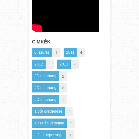
CÍMKÉK
1
4
0. szűrés
2011
4
4
2012
2013
2
3D ultrahang
2
4D ultrahang
1
5D ultrahang
1
a bőr öregedése
1
a család védelme
1
a föld népessége