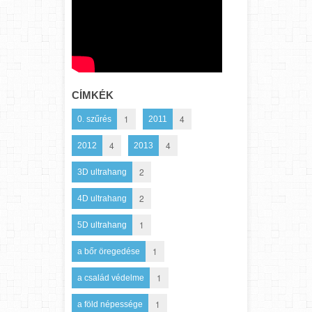
CÍMKÉK
1
4
0. szűrés
2011
4
4
2012
2013
2
3D ultrahang
2
4D ultrahang
1
5D ultrahang
1
a bőr öregedése
1
a család védelme
1
a föld népessége