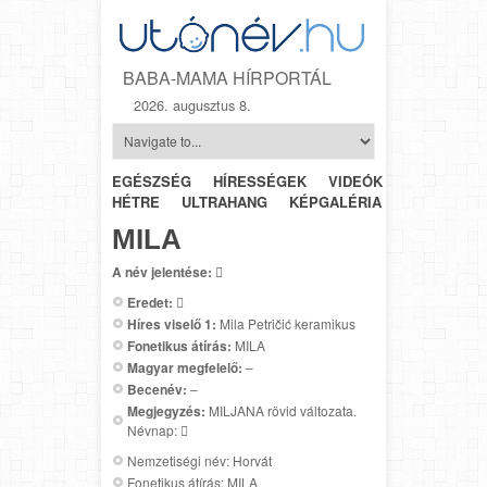
BABA-MAMA HÍRPORTÁL
2026. augusztus 8.
EGÉSZSÉG
HÍRESSÉGEK
VIDEÓK
HÉTRŐL-
HÉTRE
ULTRAHANG
KÉPGALÉRIA
SZÜLÉSZET
MILA
A név jelentése:

Eredet:

Híres viselő 1:
Mila Petričić keramikus
Fonetikus átírás:
MILA
Magyar megfelelő:
–
Becenév:
–
Megjegyzés:
MILJANA rövid változata.
Névnap: 
Nemzetiségi név: Horvát
Fonetikus átírás: MILA