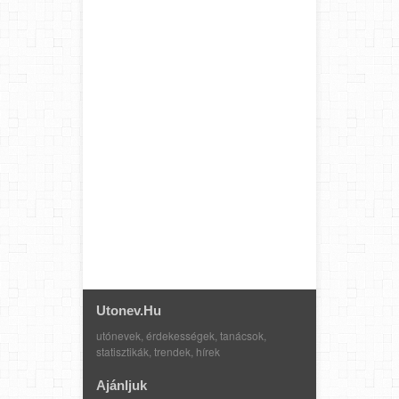
Utonev.hu
utónevek, érdekességek, tanácsok,
statisztikák, trendek, hírek
Ajánljuk