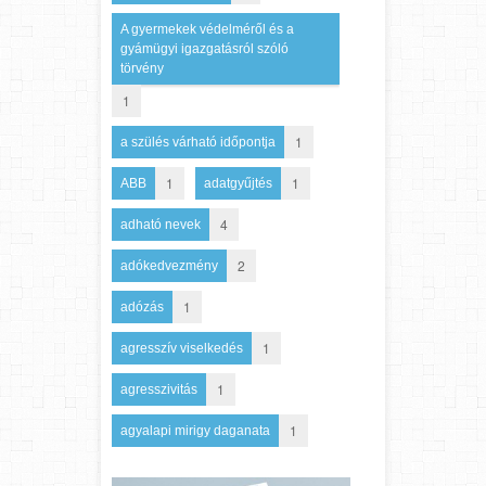
A gyermekek védelméről és a
gyámügyi igazgatásról szóló
törvény
1
1
a szülés várható időpontja
1
1
ABB
adatgyűjtés
4
adható nevek
2
adókedvezmény
1
adózás
1
agresszív viselkedés
1
agresszivitás
1
agyalapi mirigy daganata