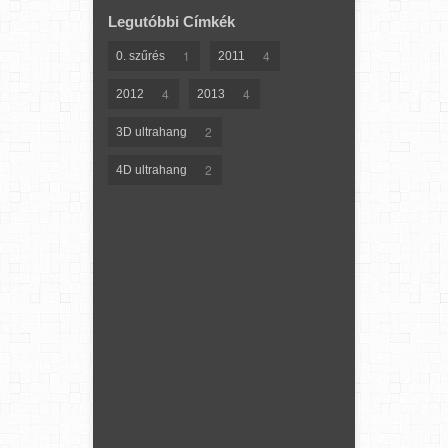
Legutóbbi Címkék
1
4
0. szűrés
2011
4
4
2012
2013
2
3D ultrahang
2
4D ultrahang