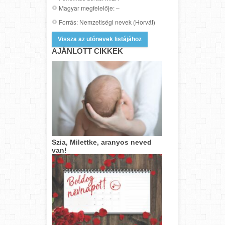
Magyar megfelelője: –
Forrás: Nemzetiségi nevek (Horvát)
Vissza az utónevek listájához
AJÁNLOTT CIKKEK
Szia, Milettke, aranyos neved
van!