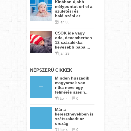
Kínában újabb
mélypontot ért el a
születési és
halálozási ar...
jan 30
CSOK ide vagy
oda, decemberben
12 százalékkal
kevesebb baba ...
jan 29
NÉPSZERŰ CIKKEK
Minden huszadik
magyarnak van
ritka neve egy
felmérés szerin...
ápr 4
0
Már a
keresztnevekben is
szétszakadt az
ország
ápr 4
0