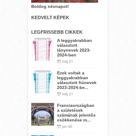
Boldog névnapot!
KEDVELT KÉPEK
LEGFRISSEBB CIKKEK
A leggyakrabban
választott
lánynevek 2023-
2024-ben
máj 21
Ezek voltak a
leggyakrabban
választott fiúnevek
2023-2024-be...
máj 21
Franciaországban
a születések
számának jelentős
csökkenése m...
jan 30