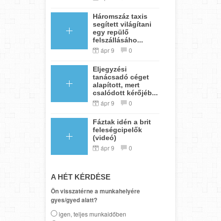
Háromszáz taxis
segített világítani
egy repülő
felszállásáho...
ápr 9
0
Eljegyzési
tanácsadó céget
alapított, mert
csalódott kérőjéb...
ápr 9
0
Fáztak idén a brit
feleségcipelők
(videó)
ápr 9
0
A HÉT KÉRDÉSE
Ön visszatérne a munkahelyére
gyes/gyed alatt?
igen, teljes munkaidőben