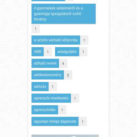
A gyermekek védelméről és a
gyámügyi igazgatásról szóló
törvény
1
1
a szülés várható időpontja
1
1
ABB
adatgyűjtés
4
adható nevek
2
adókedvezmény
1
adózás
1
agresszív viselkedés
1
agresszivitás
1
agyalapi mirigy daganata