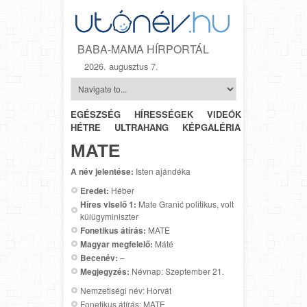
BABA-MAMA HÍRPORTÁL
2026. augusztus 7.
EGÉSZSÉG
HÍRESSÉGEK
VIDEÓK
HÉTRŐL-
HÉTRE
ULTRAHANG
KÉPGALÉRIA
SZÜLÉSZET
MATE
A név jelentése:
Isten ajándéka
Eredet:
Héber
Híres viselő 1:
Mate Granić politikus, volt
külügyminiszter
Fonetikus átírás:
MATE
Magyar megfelelő:
Máté
Becenév:
–
Megjegyzés:
Névnap: Szeptember 21.
Nemzetiségi név: Horvát
Fonetikus átírás: MATE