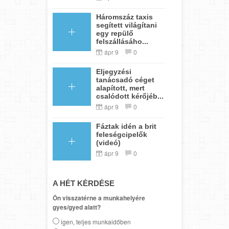
Háromszáz taxis
segített világítani
egy repülő
felszállásáho...
ápr 9
0
Eljegyzési
tanácsadó céget
alapított, mert
csalódott kérőjéb...
ápr 9
0
Fáztak idén a brit
feleségcipelők
(videó)
ápr 9
0
A HÉT KÉRDÉSE
Ön visszatérne a munkahelyére
gyes/gyed alatt?
igen, teljes munkaidőben