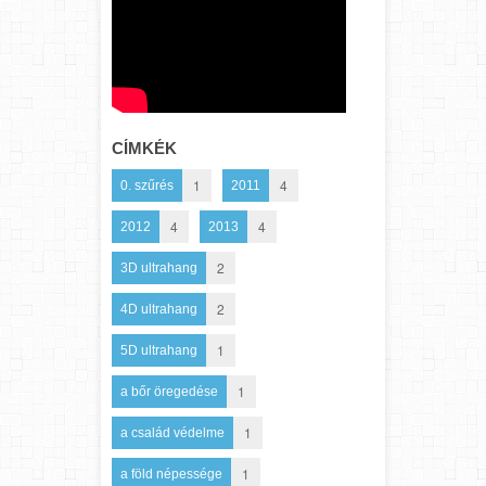
CÍMKÉK
1
4
0. szűrés
2011
4
4
2012
2013
2
3D ultrahang
2
4D ultrahang
1
5D ultrahang
1
a bőr öregedése
1
a család védelme
1
a föld népessége