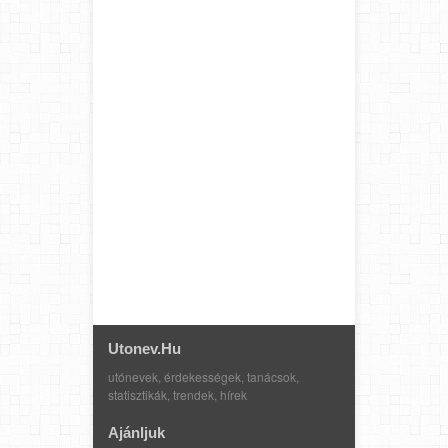
Utonev.hu
utónevek, érdekességek, tanácsok,
statisztikák, trendek, hírek
Ajánljuk