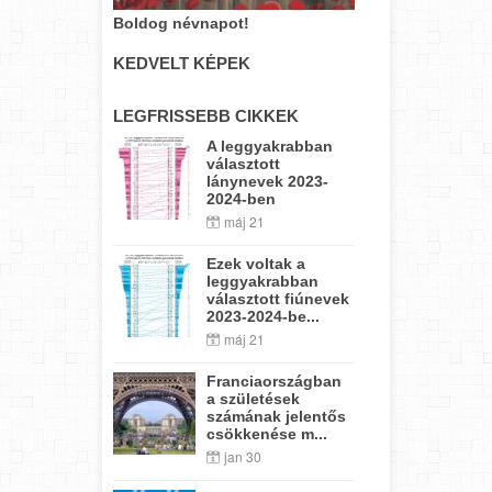
Boldog névnapot!
KEDVELT KÉPEK
LEGFRISSEBB CIKKEK
A leggyakrabban
választott
lánynevek 2023-
2024-ben
máj 21
Ezek voltak a
leggyakrabban
választott fiúnevek
2023-2024-be...
máj 21
Franciaországban
a születések
számának jelentős
csökkenése m...
jan 30