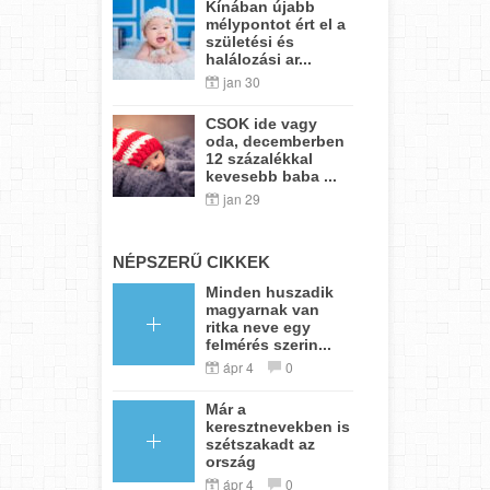
Kínában újabb
mélypontot ért el a
születési és
halálozási ar...
jan 30
CSOK ide vagy
oda, decemberben
12 százalékkal
kevesebb baba ...
jan 29
NÉPSZERŰ CIKKEK
Minden huszadik
magyarnak van
ritka neve egy
felmérés szerin...
ápr 4
0
Már a
keresztnevekben is
szétszakadt az
ország
ápr 4
0