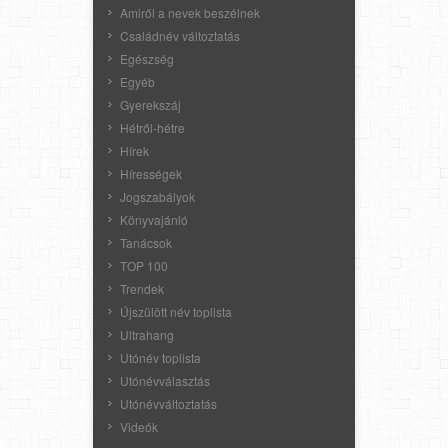
Amiről a nevek beszélnek
Családnév változtatás
Egészség
Egyéb
Gyerekszáj
Hétről-hétre
Hírek
Hírességek
Jogszabályok
Könyvajánló
Tanácsok
TOP 100
Trendek
Újszülött név toplista
Ultrahang
Utónév toplista
Utónévválasztás
Utónévváltoztatás
Videók