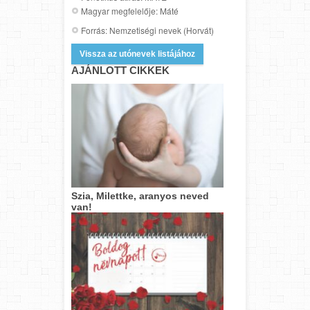
Magyar megfelelője: Máté
Forrás: Nemzetiségi nevek (Horvát)
Vissza az utónevek listájához
AJÁNLOTT CIKKEK
Szia, Milettke, aranyos neved
van!