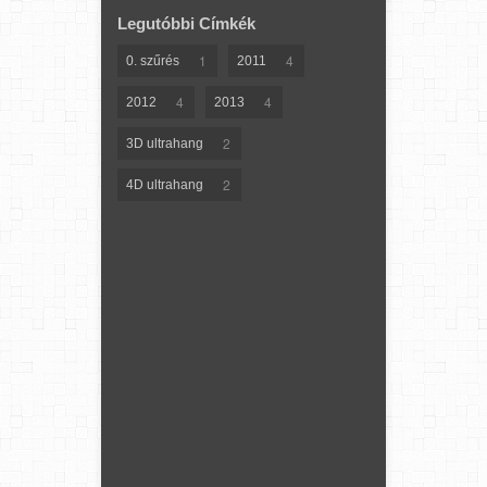
Legutóbbi Címkék
1
4
0. szűrés
2011
4
4
2012
2013
2
3D ultrahang
2
4D ultrahang