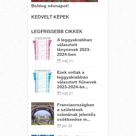
Boldog névnapot!
KEDVELT KÉPEK
LEGFRISSEBB CIKKEK
A leggyakrabban
választott
lánynevek 2023-
2024-ben
máj 21
Ezek voltak a
leggyakrabban
választott fiúnevek
2023-2024-be...
máj 21
Franciaországban
a születések
számának jelentős
csökkenése m...
jan 30