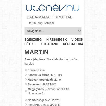
BABA-MAMA HÍRPORTÁL
2026. augusztus 8.
EGÉSZSÉG
HÍRESSÉGEK
VIDEÓK
HÉTRŐL-
HÉTRE
ULTRAHANG
KÉPGALÉRIA
SZÜLÉSZET
MARTIN
A név jelentése:
Mars istenhez foghatóan
harcias
Eredet:
Latin
Fonetikus átírás:
MARTIN
Magyar megfelelő:
Márton
Becenév:
MARTINKO
Megjegyzés:
Névnap: Április 13.
November 3.
Nemzetiségi név: Horvát
Fonetikus átírás: MARTIN