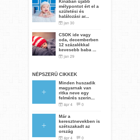
Kínában újabb
mélypontot ért el a
születési és
halálozási ar...
jan 30
CSOK ide vagy
oda, decemberben
12 százalékkal
kevesebb baba ...
jan 29
NÉPSZERŰ CIKKEK
Minden huszadik
magyarnak van
ritka neve egy
felmérés szerin...
ápr 4
0
Már a
keresztnevekben is
szétszakadt az
ország
ápr 4
0