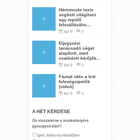
Háromszáz taxis
segített világítani
egy repülő
felszállásáho...
ápr 9
0
Eljegyzési
tanácsadó céget
alapított, mert
csalódott kérőjéb...
ápr 9
0
Fáztak idén a brit
feleségcipelők
(videó)
ápr 9
0
A HÉT KÉRDÉSE
Ön visszatérne a munkahelyére
gyes/gyed alatt?
igen, teljes munkaidőben