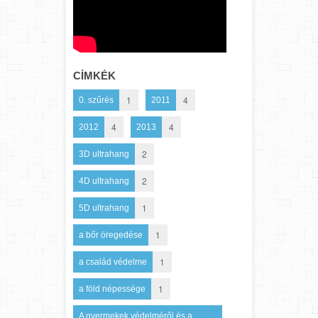
CÍMKÉK
1
4
0. szűrés
2011
4
4
2012
2013
2
3D ultrahang
2
4D ultrahang
1
5D ultrahang
1
a bőr öregedése
1
a család védelme
1
a föld népessége
A gyermekek védelméről és a