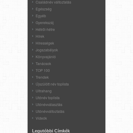
Családnév változtatás
Egészség
Egyéb
Gyerekszáj
Hétről-hétre
Hírek
Hírességek
Jogszabályok
Könyvajánló
Tanácsok
TOP 100
Trendek
Újszülött név toplista
Ultrahang
Utónév toplista
Utónévválasztás
Utónévváltoztatás
Videók
Legutóbbi Címkék