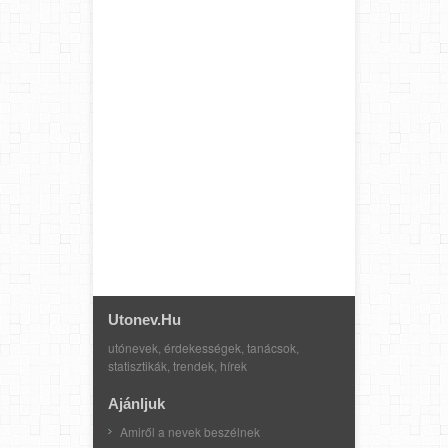
Utonev.hu
utónevek, érdekességek, tanácsok,
statisztikák, trendek, hírek
Ajánljuk
Amiről a nevek beszélnek