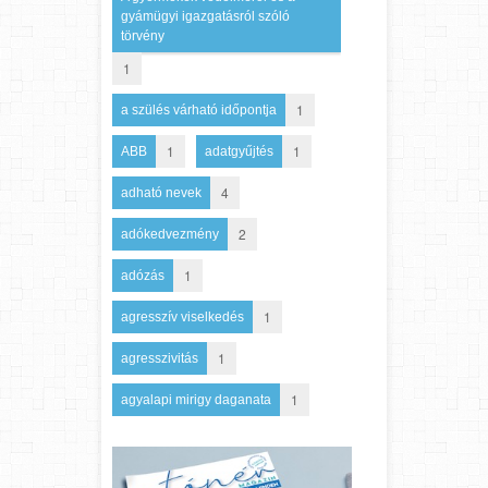
gyámügyi igazgatásról szóló
törvény
1
1
a szülés várható időpontja
1
1
ABB
adatgyűjtés
4
adható nevek
2
adókedvezmény
1
adózás
1
agresszív viselkedés
1
agresszivitás
1
agyalapi mirigy daganata