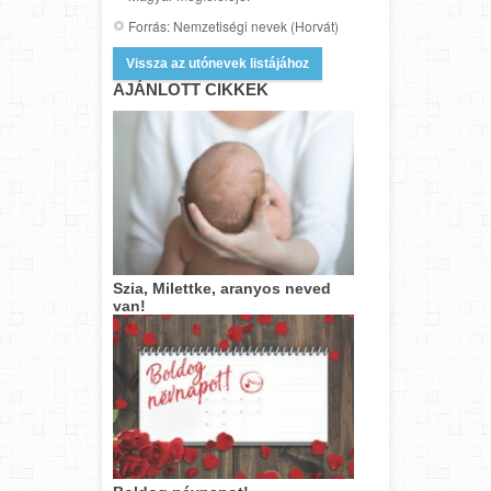
Forrás: Nemzetiségi nevek (Horvát)
Vissza az utónevek listájához
AJÁNLOTT CIKKEK
Szia, Milettke, aranyos neved
van!