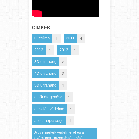
CÍMKÉK
1
4
0. szűrés
2011
4
4
2012
2013
2
3D ultrahang
2
4D ultrahang
1
5D ultrahang
1
a bőr öregedése
1
a család védelme
1
a föld népessége
A gyermekek védelméről és a
gyámügyi igazgatásról szóló