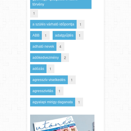
törvény
1
1
a szülés várható időpontja
1
1
ABB
adatgyűjtés
4
adható nevek
2
adókedvezmény
1
adózás
1
agresszív viselkedés
1
agresszivitás
1
agyalapi mirigy daganata