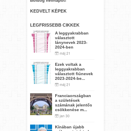
Boldog névnapot!
KEDVELT KÉPEK
LEGFRISSEBB CIKKEK
A leggyakrabban
választott
lánynevek 2023-
2024-ben
máj 21
Ezek voltak a
leggyakrabban
választott fiúnevek
2023-2024-be...
máj 21
Franciaországban
a születések
számának jelentős
csökkenése m...
jan 30
Kínában újabb