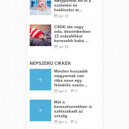
mélypontot ért el a
születési és
halálozási ar...
jan 30
CSOK ide vagy
oda, decemberben
12 százalékkal
kevesebb baba ...
jan 29
NÉPSZERŰ CIKKEK
Minden huszadik
magyarnak van
ritka neve egy
felmérés szerin...
ápr 4
0
Már a
keresztnevekben is
szétszakadt az
ország
ápr 4
0