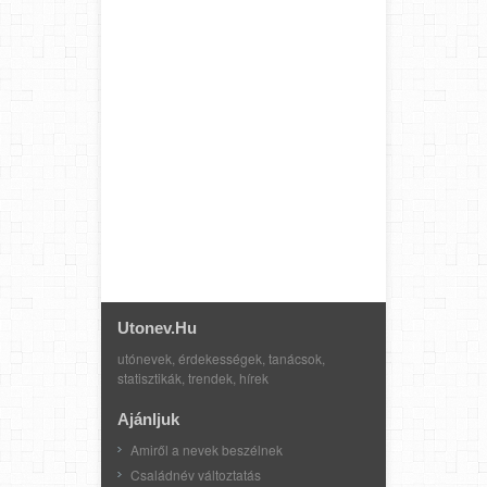
Utonev.hu
utónevek, érdekességek, tanácsok,
statisztikák, trendek, hírek
Ajánljuk
Amiről a nevek beszélnek
Családnév változtatás