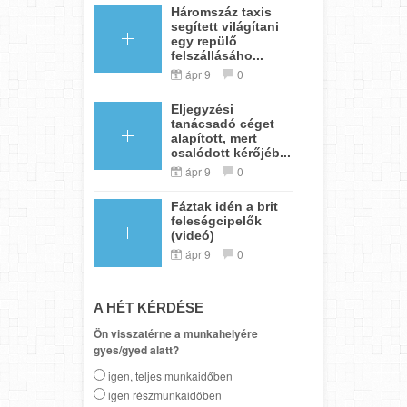
Háromszáz taxis
segített világítani
egy repülő
felszállásáho...
ápr 9
0
Eljegyzési
tanácsadó céget
alapított, mert
csalódott kérőjéb...
ápr 9
0
Fáztak idén a brit
feleségcipelők
(videó)
ápr 9
0
A HÉT KÉRDÉSE
Ön visszatérne a munkahelyére
gyes/gyed alatt?
igen, teljes munkaidőben
igen részmunkaidőben