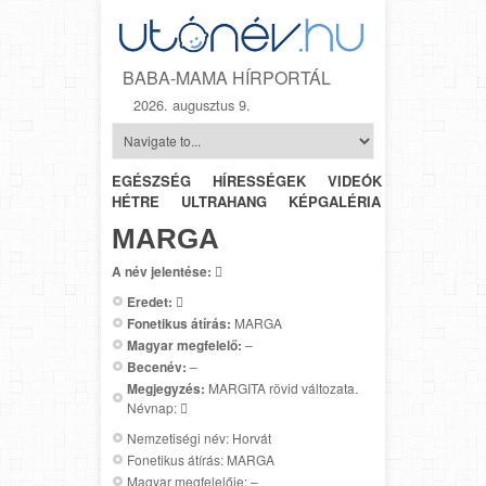
BABA-MAMA HÍRPORTÁL
2026. augusztus 9.
EGÉSZSÉG
HÍRESSÉGEK
VIDEÓK
HÉTRŐL-
HÉTRE
ULTRAHANG
KÉPGALÉRIA
SZÜLÉSZET
MARGA
A név jelentése:

Eredet:

Fonetikus átírás:
MARGA
Magyar megfelelő:
–
Becenév:
–
Megjegyzés:
MARGITA rövid változata.
Névnap: 
Nemzetiségi név: Horvát
Fonetikus átírás: MARGA
Magyar megfelelője: –