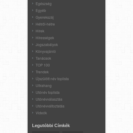
Egészség
Egyéb
Gyerekszáj
Hétről-hétre
Hírek
Hírességek
Jogszabályok
Könyvajánló
Tanácsok
TOP 100
Trendek
Újszülött név toplista
Ultrahang
Utónév toplista
Utónévválasztás
Utónévváltoztatás
Videók
Legutóbbi Címkék