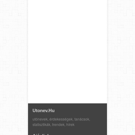
Utonev.hu
utónevek, érdekességek, tanácsok,
statisztikák, trendek, hírek