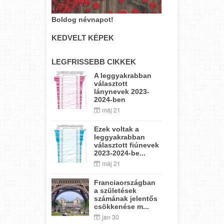
Boldog névnapot!
KEDVELT KÉPEK
LEGFRISSEBB CIKKEK
A leggyakrabban
választott
lánynevek 2023-
2024-ben
máj 21
Ezek voltak a
leggyakrabban
választott fiúnevek
2023-2024-be...
máj 21
Franciaországban
a születések
számának jelentős
csökkenése m...
jan 30