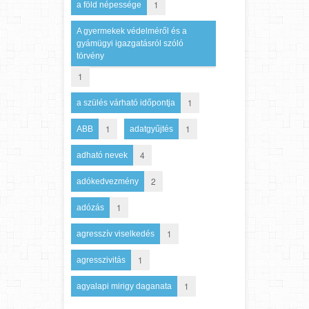
1
a föld népessége
A gyermekek védelméről és a
gyámügyi igazgatásról szóló
törvény
1
1
a szülés várható időpontja
1
1
ABB
adatgyűjtés
4
adható nevek
2
adókedvezmény
1
adózás
1
agresszív viselkedés
1
agresszivitás
1
agyalapi mirigy daganata