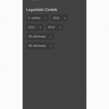
Legutóbbi Címkék
1
4
0. szűrés
2011
4
4
2012
2013
2
3D ultrahang
2
4D ultrahang