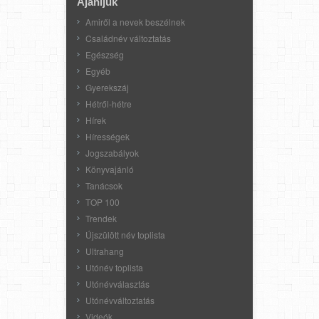
Ajánljuk
Amiről a nevek beszélnek
Családnév változtatás
Egészség
Egyéb
Gyerekszáj
Hétről-hétre
Hírek
Hírességek
Jogszabályok
Könyvajánló
Tanácsok
TOP 100
Trendek
Újszülött név toplista
Ultrahang
Utónév toplista
Utónévválasztás
Utónévváltoztatás
Videók