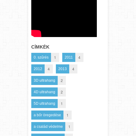
CÍMKÉK
1
4
0. szűrés
2011
4
4
2012
2013
2
3D ultrahang
2
4D ultrahang
1
5D ultrahang
1
a bőr öregedése
1
a család védelme