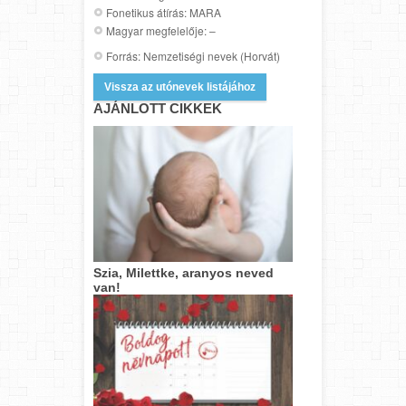
Fonetikus átírás: MARA
Magyar megfelelője: –
Forrás: Nemzetiségi nevek (Horvát)
Vissza az utónevek listájához
AJÁNLOTT CIKKEK
Szia, Milettke, aranyos neved
van!