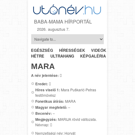
BABA-MAMA HÍRPORTÁL
2026. augusztus 7.
EGÉSZSÉG
HÍRESSÉGEK
VIDEÓK
HÉTRŐL-
HÉTRE
ULTRAHANG
KÉPGALÉRIA
SZÜLÉSZET
MARA
A név jelentése:

Eredet:

Híres viselő 1:
Mara Puškarić-Petras
festőművész
Fonetikus átírás:
MARA
Magyar megfelelő:
–
Becenév:
–
Megjegyzés:
MARIJA rövid változata.
Névnap: 
Nemzetiségi név: Horvát