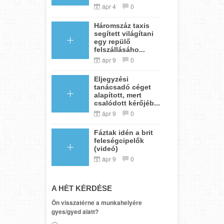
ápr 4
0
Háromszáz taxis
segített világítani
egy repülő
felszállásáho...
ápr 9
0
Eljegyzési
tanácsadó céget
alapított, mert
csalódott kérőjéb...
ápr 9
0
Fáztak idén a brit
feleségcipelők
(videó)
ápr 9
0
A HÉT KÉRDÉSE
Ön visszatérne a munkahelyére
gyes/gyed alatt?