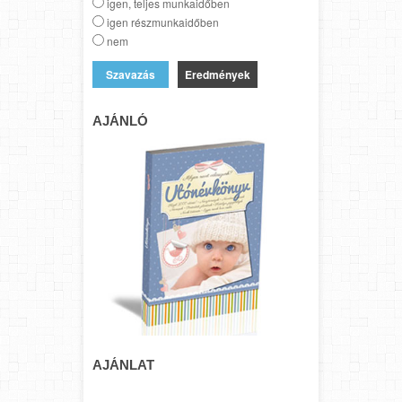
igen, teljes munkaidőben
igen részmunkaidőben
nem
Eredmények
AJÁNLÓ
AJÁNLAT