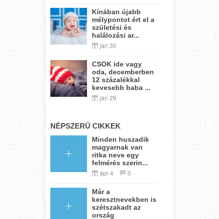
Kínában újabb
mélypontot ért el a
születési és
halálozási ar...
jan 30
CSOK ide vagy
oda, decemberben
12 százalékkal
kevesebb baba ...
jan 29
NÉPSZERŰ CIKKEK
Minden huszadik
magyarnak van
ritka neve egy
felmérés szerin...
ápr 4
0
Már a
keresztnevekben is
szétszakadt az
ország