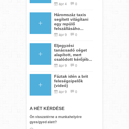
ápr 4
0
Háromszáz taxis
segített világítani
egy repülő
felszállásáho...
ápr 9
0
Eljegyzési
tanácsadó céget
alapított, mert
csalódott kérőjéb...
ápr 9
0
Fáztak idén a brit
feleségcipelők
(videó)
ápr 9
0
A HÉT KÉRDÉSE
Ön visszatérne a munkahelyére
gyes/gyed alatt?