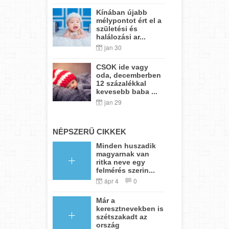
Kínában újabb
mélypontot ért el a
születési és
halálozási ar...
jan 30
CSOK ide vagy
oda, decemberben
12 százalékkal
kevesebb baba ...
jan 29
NÉPSZERŰ CIKKEK
Minden huszadik
magyarnak van
ritka neve egy
felmérés szerin...
ápr 4
0
Már a
keresztnevekben is
szétszakadt az
ország