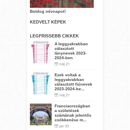
Boldog névnapot!
KEDVELT KÉPEK
LEGFRISSEBB CIKKEK
A leggyakrabban
választott
lánynevek 2023-
2024-ben
máj 21
Ezek voltak a
leggyakrabban
választott fiúnevek
2023-2024-be...
máj 21
Franciaországban
a születések
számának jelentős
csökkenése m...
jan 30