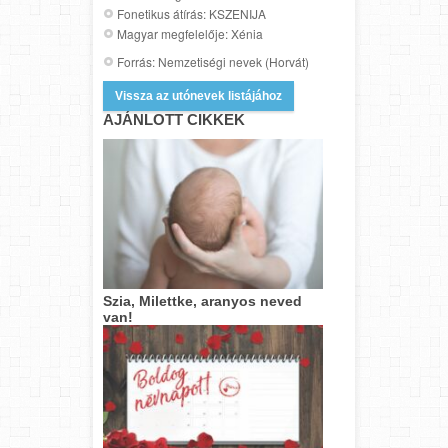
Fonetikus átírás: KSZENIJA
Magyar megfelelője: Xénia
Forrás: Nemzetiségi nevek (Horvát)
Vissza az utónevek listájához
AJÁNLOTT CIKKEK
Szia, Milettke, aranyos neved
van!