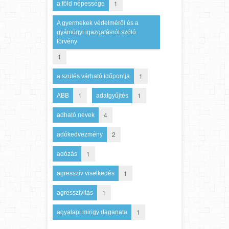
1
a föld népessége
A gyermekek védelméről és a
gyámügyi igazgatásról szóló
törvény
1
1
a szülés várható időpontja
1
1
ABB
adatgyűjtés
4
adható nevek
2
adókedvezmény
1
adózás
1
agresszív viselkedés
1
agresszivitás
1
agyalapi mirigy daganata