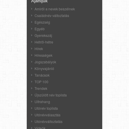
Ajánljuk
Amiről a nevek beszélnek
Családnév változtatás
Egészség
Egyéb
Gyerekszáj
Hétről-hétre
Hírek
Hírességek
Jogszabályok
Könyvajánló
Tanácsok
TOP 100
Trendek
Újszülött név toplista
Ultrahang
Utónév toplista
Utónévválasztás
Utónévváltoztatás
Videók