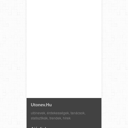
Utonev.hu
utónevek, érdekességek, tanácsok,
statisztikák, trendek, hírek