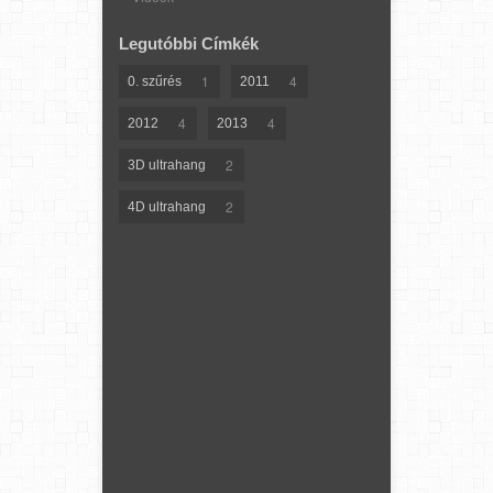
Legutóbbi Címkék
1
4
0. szűrés
2011
4
4
2012
2013
2
3D ultrahang
2
4D ultrahang