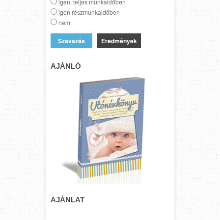
igen, teljes munkaidőben
igen részmunkaidőben
nem
Eredmények
AJÁNLÓ
AJÁNLAT