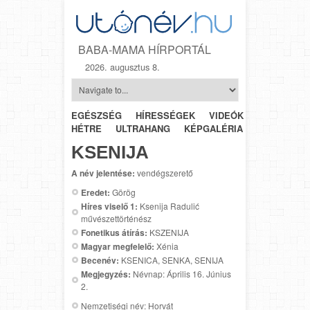
BABA-MAMA HÍRPORTÁL
2026. augusztus 8.
EGÉSZSÉG
HÍRESSÉGEK
VIDEÓK
HÉTRŐL-
HÉTRE
ULTRAHANG
KÉPGALÉRIA
SZÜLÉSZET
KSENIJA
A név jelentése:
vendégszerető
Eredet:
Görög
Híres viselő 1:
Ksenija Radulić
művészettörténész
Fonetikus átírás:
KSZENIJA
Magyar megfelelő:
Xénia
Becenév:
KSENICA, SENKA, SENIJA
Megjegyzés:
Névnap: Április 16. Június
2.
Nemzetiségi név: Horvát