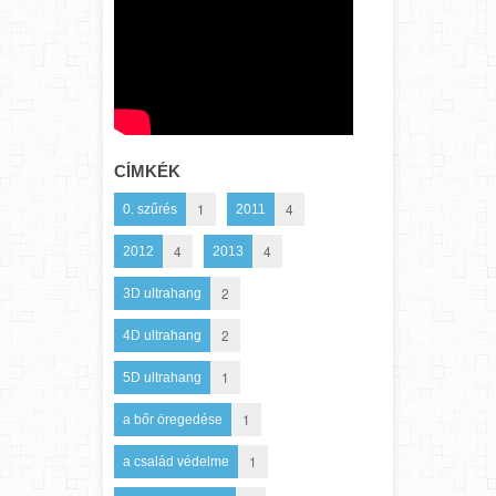
CÍMKÉK
1
4
0. szűrés
2011
4
4
2012
2013
2
3D ultrahang
2
4D ultrahang
1
5D ultrahang
1
a bőr öregedése
1
a család védelme