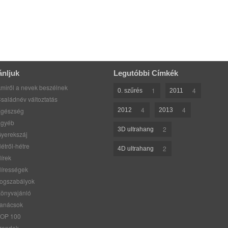
ánljuk
Legutóbbi Címkék
miről a nevek beszélnek
1
4
0. szűrés
2011
saládnév változtatás
4
4
gészség
2012
2013
gyéb
2
3D ultrahang
yerekszáj
étről-hétre
2
4D ultrahang
írek
írességek
ogszabályok
önyvajánló
anácsok
OP 100
rendek