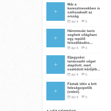
Már a
keresztnevekben is
szétszakadt az
ország
ápr 4
0
Háromszáz taxis
segített világítani
egy repülő
felszállásáho...
ápr 9
0
Eljegyzési
tanácsadó céget
alapított, mert
csalódott kérőjéb...
ápr 9
0
Fáztak idén a brit
feleségcipelők
(videó)
ápr 9
0