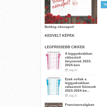
Vi
Boldog névnapot!
KEDVELT KÉPEK
LEGFRISSEBB CIKKEK
A leggyakrabban
választott
lánynevek 2023-
2024-ben
máj 21
Ezek voltak a
leggyakrabban
választott fiúnevek
2023-2024-be...
máj 21
Franciaországban