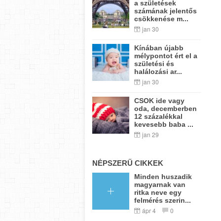
a születések
számának jelentős
csökkenése m...
jan 30
Kínában újabb
mélypontot ért el a
születési és
halálozási ar...
jan 30
CSOK ide vagy
oda, decemberben
12 százalékkal
kevesebb baba ...
jan 29
NÉPSZERŰ CIKKEK
Minden huszadik
magyarnak van
ritka neve egy
felmérés szerin...
ápr 4
0