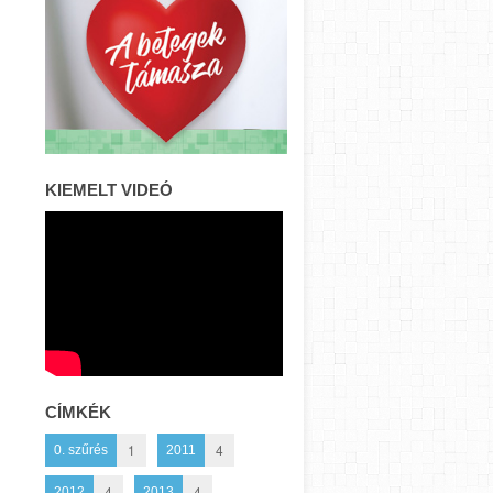
KIEMELT VIDEÓ
CÍMKÉK
1
4
0. szűrés
2011
4
4
2012
2013