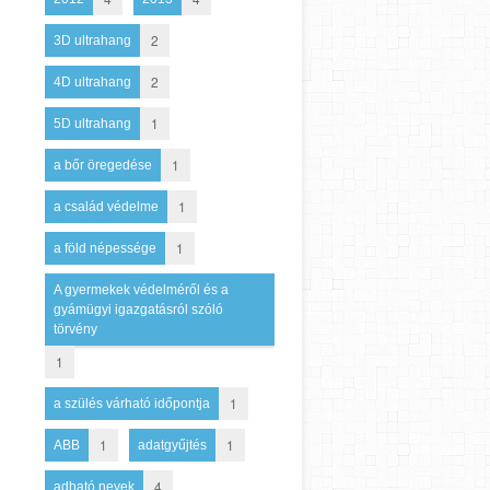
2
3D ultrahang
2
4D ultrahang
1
5D ultrahang
1
a bőr öregedése
1
a család védelme
1
a föld népessége
A gyermekek védelméről és a
gyámügyi igazgatásról szóló
törvény
1
1
a szülés várható időpontja
1
1
ABB
adatgyűjtés
4
adható nevek