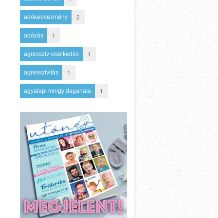
2
adókedvezmény
1
adózás
1
agresszív viselkedés
1
agresszivitás
1
agyalapi mirigy daganata