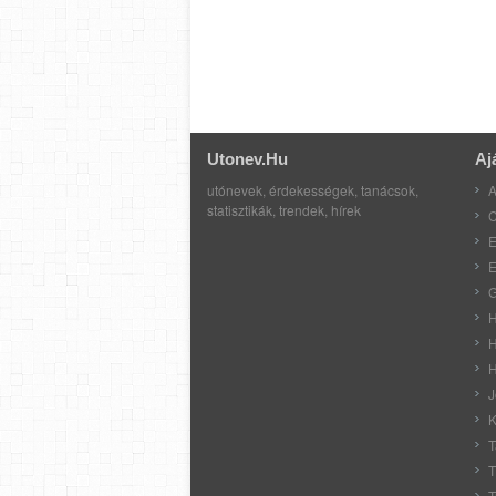
Utonev.hu
Aj
utónevek, érdekességek, tanácsok,
A
statisztikák, trendek, hírek
C
E
E
G
H
H
H
J
K
T
T
T