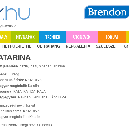
gusztus 7.
BÁLY
NÉVNAPOK
TRENDEK
UTÓNEVEK
FÓRUM
HÉTRŐL-HÉTRE
ULTRAHANG
KÉPGALÉRIA
SZÜLÉSZET
GY
ATARINA
v jelentése:
tiszta, igazi, hibátlan, ártatlan
edet:
Görög
netikus átírás:
KATARINA
agyar megfelelő:
Katalin
ecenév:
KATA, KATICA, KAJA
egjegyzés:
Névnap: Február 13. Április 29.
mzetiségi név: Horvát
netikus átírás: KATARINA
gyar megfelelője: Katalin
rrás: Nemzetiségi nevek (Horvát)