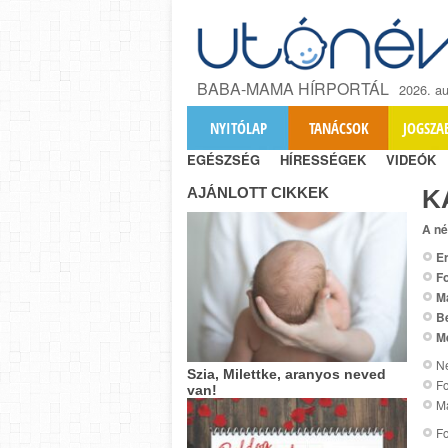
BABA-MAMA HÍRPORTÁL
2026. au
NYITÓLAP
TANÁCSOK
JOGSZA
EGÉSZSÉG
HÍRESSÉGEK
VIDEÓK
AJÁNLOTT CIKKEK
K
A né
Er
Fo
M
B
M
Ne
Szia, Milettke, aranyos neved
Fo
van!
Ma
Fo