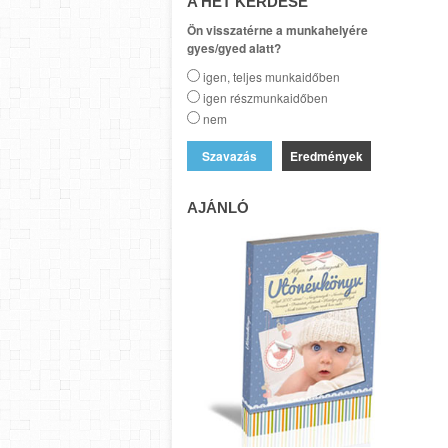
A HÉT KÉRDÉSE
Ön visszatérne a munkahelyére
gyes/gyed alatt?
igen, teljes munkaidőben
igen részmunkaidőben
nem
Eredmények
AJÁNLÓ