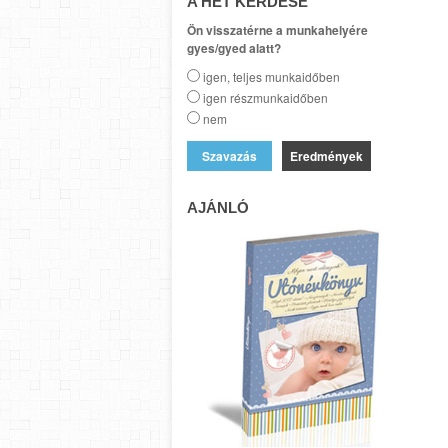
A HÉT KÉRDÉSE
Ön visszatérne a munkahelyére
gyes/gyed alatt?
igen, teljes munkaidőben
igen részmunkaidőben
nem
Eredmények
AJÁNLÓ