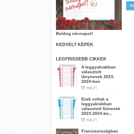
Vi
Boldog névnapot!
KEDVELT KÉPEK
LEGFRISSEBB CIKKEK
A leggyakrabban
választott
lánynevek 2023-
2024-ben
máj 21
Ezek voltak a
leggyakrabban
választott fiúnevek
2023-2024-be...
máj 21
Franciaországban