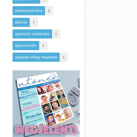
2
adókedvezmény
1
adózás
1
agresszív viselkedés
1
agresszivitás
1
agyalapi mirigy daganata