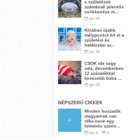
a születések
számának jelentős
csökkenése m...
jan 30
Kínában újabb
mélypontot ért el a
születési és
halálozási ar...
jan 30
CSOK ide vagy
oda, decemberben
12 százalékkal
kevesebb baba ...
jan 29
NÉPSZERŰ CIKKEK
Minden huszadik
magyarnak van
ritka neve egy
felmérés szerin...
ápr 4
0