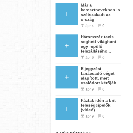
Már a
keresztnevekben is
szétszakadt az
ország
ápr 4
0
Háromszáz taxis
segített világítani
egy repülő
felszállásáho...
ápr 9
0
Eljegyzési
tanácsadó céget
alapított, mert
csalódott kérőjéb...
ápr 9
0
Fáztak idén a brit
feleségcipelők
(videó)
ápr 9
0