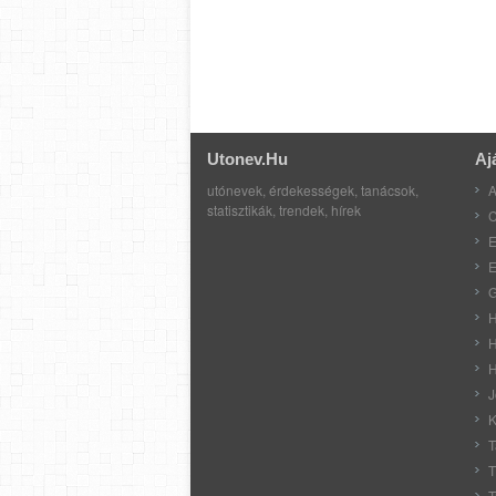
Utonev.hu
Aj
utónevek, érdekességek, tanácsok,
A
statisztikák, trendek, hírek
C
E
E
G
H
H
H
J
K
T
T
T