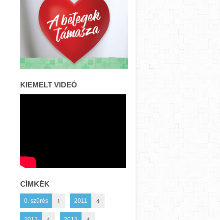
KIEMELT VIDEÓ
CÍMKÉK
1
4
0. szűrés
2011
4
4
2012
2013