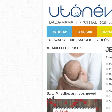
BABA-MAMA HÍRPORTÁL
2026. au
NYITÓLAP
TANÁCSOK
JOGSZA
EGÉSZSÉG
HÍRESSÉGEK
VIDEÓK
AJÁNLOTT CIKKEK
J
A né
Er
Fo
M
B
M
Ne
Szia, Milettke, aranyos neved
Fo
van!
Ma
Fo