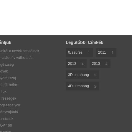
ánljuk
Legutóbbi Címkék
miről a nevek beszélnek
1
4
0. szűrés
2011
saládnév változtatás
4
4
gészség
2012
2013
gyéb
2
3D ultrahang
yerekszáj
étről-hétre
2
4D ultrahang
írek
írességek
ogszabályok
önyvajánló
anácsok
OP 100
rendek