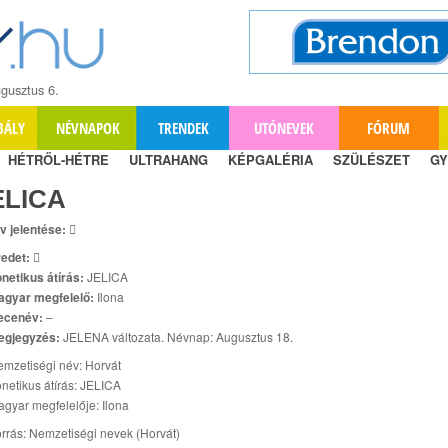
gusztus 6.
BÁLY
NÉVNAPOK
TRENDEK
UTÓNEVEK
FÓRUM
HÉTRŐL-HÉTRE
ULTRAHANG
KÉPGALÉRIA
SZÜLÉSZET
GY
ELICA
v jelentése:

edet:

netikus átírás:
JELICA
agyar megfelelő:
Ilona
ecenév:
–
egjegyzés:
JELENA változata. Névnap: Augusztus 18.
mzetiségi név: Horvát
netikus átírás: JELICA
gyar megfelelője: Ilona
rrás: Nemzetiségi nevek (Horvát)