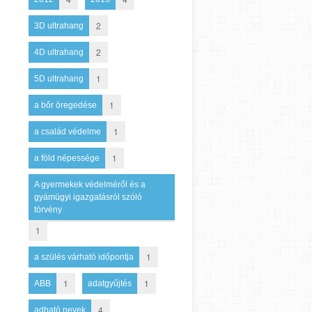
2
3D ultrahang
2
4D ultrahang
1
5D ultrahang
1
a bőr öregedése
1
a család védelme
1
a föld népessége
A gyermekek védelméről és a
gyámügyi igazgatásról szóló
törvény
1
1
a szülés várható időpontja
1
1
ABB
adatgyűjtés
4
adható nevek