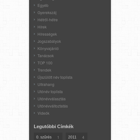
Egyéb
Gyerekszáj
Hétről-hétre
Hírek
Hírességek
Jogszabályok
Könyvajánló
Tanácsok
TOP 100
Trendek
Újszülött név toplista
Ultrahang
Utónév toplista
Utónévválasztás
Utónévváltoztatás
Videók
Legutóbbi Címkék
1
4
0. szűrés
2011