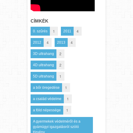
CÍMKÉK
1
4
0. szűrés
2011
4
4
2012
2013
2
3D ultrahang
2
4D ultrahang
1
5D ultrahang
1
a bőr öregedése
1
a család védelme
1
a föld népessége
A gyermekek védelméről és a
gyámügyi igazgatásról szóló
törvény