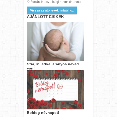
Forrás: Nemzetiségi nevek (Horvát)
Vissza az utónevek listájához
AJÁNLOTT CIKKEK
Szia, Milettke, aranyos neved
van!
Boldog névnapot!