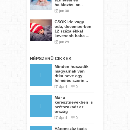
halálozási ar...
jan 30
CSOK ide vagy
oda, decemberben
12 százalékkal
kevesebb baba ...
jan 29
NÉPSZERŰ CIKKEK
Minden huszadik
magyarnak van
ritka neve egy
felmérés szerin...
ápr 4
0
Már a
keresztnevekben is
szétszakadt az
ország
ápr 4
0
Háromszáz taxis