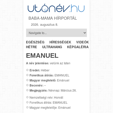
BABA-MAMA HÍRPORTÁL
2026. augusztus 8.
EGÉSZSÉG
HÍRESSÉGEK
VIDEÓK
HÉTRŐL-
HÉTRE
ULTRAHANG
KÉPGALÉRIA
SZÜLÉSZET
EMANUEL
A név jelentése:
velünk az Isten
Eredet:
Héber
Fonetikus átírás:
EMANUEL
Magyar megfelelő:
Emánuel
Becenév:
–
Megjegyzés:
Névnap: Március 26.
Nemzetiségi név: Horvát
Fonetikus átírás: EMANUEL
Magyar megfelelője: Emánuel