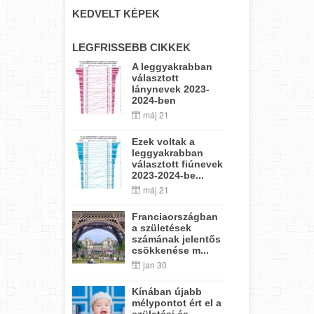
KEDVELT KÉPEK
LEGFRISSEBB CIKKEK
A leggyakrabban
választott
lánynevek 2023-
2024-ben
máj 21
Ezek voltak a
leggyakrabban
választott fiúnevek
2023-2024-be...
máj 21
Franciaországban
a születések
számának jelentős
csökkenése m...
jan 30
Kínában újabb
mélypontot ért el a
születési és