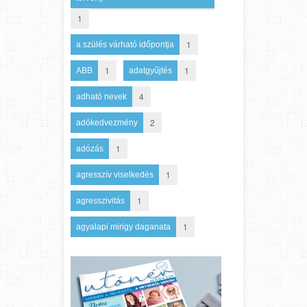
1
1
a szülés várható időpontja
1
1
ABB
adatgyűjtés
4
adható nevek
2
adókedvezmény
1
adózás
1
agresszív viselkedés
1
agresszivitás
1
agyalapi mirigy daganata