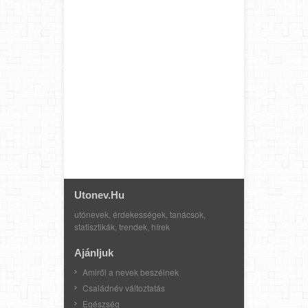
Utonev.hu
utónevek, érdekességek, tanácsok,
statisztikák, trendek, hírek
Ajánljuk
Amiről a nevek beszélnek
Családnév változtatás
Egészség