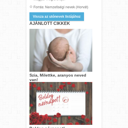
Forrás: Nemzetiségi nevek (Horvát)
Vissza az utónevek listájához
AJÁNLOTT CIKKEK
Szia, Milettke, aranyos neved
van!