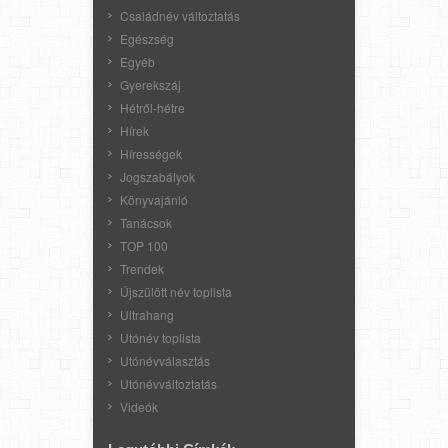
Családnév változtatás
Egészség
Egyéb
Gyerekszáj
Hétről-hétre
Hírek
Hírességek
Jogszabályok
Könyvajánló
Tanácsok
TOP 100
Trendek
Újszülött név toplista
Ultrahang
Utónév toplista
Utónévválasztás
Utónévváltoztatás
Videók