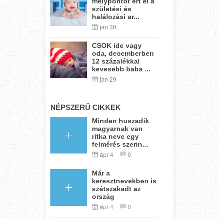
mélypontot ért el a
születési és
halálozási ar...
jan 30
CSOK ide vagy
oda, decemberben
12 százalékkal
kevesebb baba ...
jan 29
NÉPSZERŰ CIKKEK
Minden huszadik
magyarnak van
ritka neve egy
felmérés szerin...
ápr 4
0
Már a
keresztnevekben is
szétszakadt az
ország
ápr 4
0