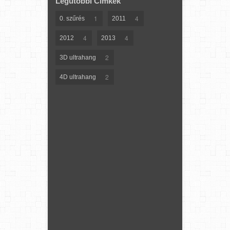
Legutóbbi Címkék
1
4
0. szűrés
2011
4
4
2012
2013
2
3D ultrahang
2
4D ultrahang