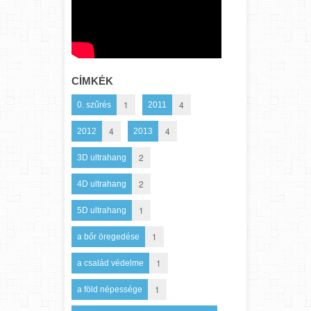
CÍMKÉK
1
4
0. szűrés
2011
4
4
2012
2013
2
3D ultrahang
2
4D ultrahang
1
5D ultrahang
1
a bőr öregedése
1
a család védelme
1
a föld népessége