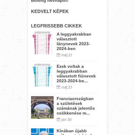
Boldog névnapot!
KEDVELT KÉPEK
LEGFRISSEBB CIKKEK
A leggyakrabban
választott
lánynevek 2023-
2024-ben
máj 21
Ezek voltak a
leggyakrabban
választott fiúnevek
2023-2024-be...
máj 21
Franciaországban
a születések
számának jelentős
csökkenése m...
jan 30
Kínában újabb