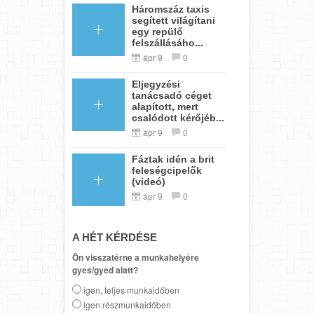
Háromszáz taxis
segített világítani
egy repülő
felszállásáho...
ápr 9
0
Eljegyzési
tanácsadó céget
alapított, mert
csalódott kérőjéb...
ápr 9
0
Fáztak idén a brit
feleségcipelők
(videó)
ápr 9
0
A HÉT KÉRDÉSE
Ön visszatérne a munkahelyére
gyes/gyed alatt?
igen, teljes munkaidőben
igen részmunkaidőben