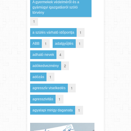
A gyermekek védelméről és a
gyámügyi igazgatásról szóló
törvény
1
1
a szülés várható időpontja
1
1
ABB
adatgyűjtés
4
adható nevek
2
adókedvezmény
1
adózás
1
agresszív viselkedés
1
agresszivitás
1
agyalapi mirigy daganata