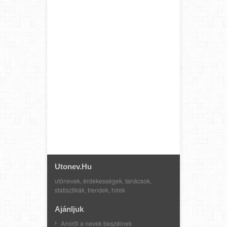
Utonev.hu
utónevek, érdekességek, tanácsok,
statisztikák, trendek, hírek
Ajánljuk
Amiről a nevek beszélnek