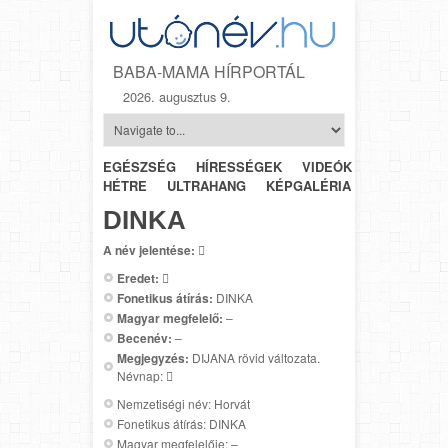
BABA-MAMA HÍRPORTÁL
2026. augusztus 9.
EGÉSZSÉG
HÍRESSÉGEK
VIDEÓK
HÉTRŐL-
HÉTRE
ULTRAHANG
KÉPGALÉRIA
SZÜLÉSZET
DINKA
A név jelentése:

Eredet:

Fonetikus átírás:
DINKA
Magyar megfelelő:
–
Becenév:
–
Megjegyzés:
DIJANA rövid változata.
Névnap: 
Nemzetiségi név: Horvát
Fonetikus átírás: DINKA
Magyar megfelelője: –