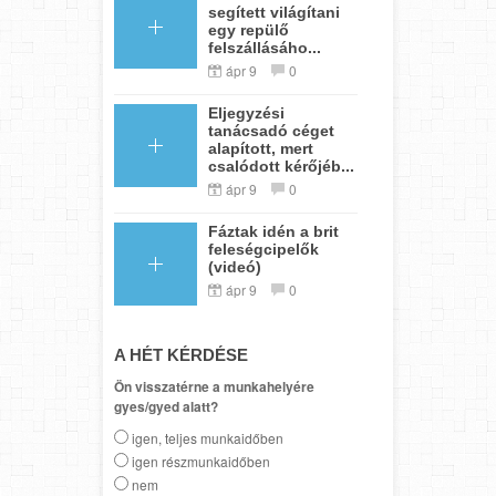
segített világítani
egy repülő
felszállásáho...
ápr 9
0
Eljegyzési
tanácsadó céget
alapított, mert
csalódott kérőjéb...
ápr 9
0
Fáztak idén a brit
feleségcipelők
(videó)
ápr 9
0
A HÉT KÉRDÉSE
Ön visszatérne a munkahelyére
gyes/gyed alatt?
igen, teljes munkaidőben
igen részmunkaidőben
nem