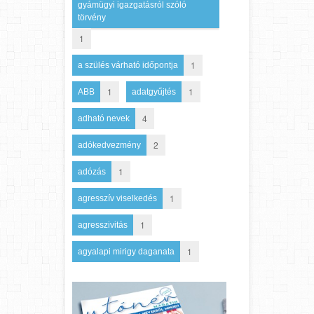
gyámügyi igazgatásról szóló
törvény
1
1
a szülés várható időpontja
1
1
ABB
adatgyűjtés
4
adható nevek
2
adókedvezmény
1
adózás
1
agresszív viselkedés
1
agresszivitás
1
agyalapi mirigy daganata