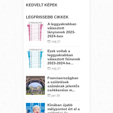
KEDVELT KÉPEK
LEGFRISSEBB CIKKEK
A leggyakrabban
választott
lánynevek 2023-
2024-ben
máj 21
Ezek voltak a
leggyakrabban
választott fiúnevek
2023-2024-be...
máj 21
Franciaországban
a születések
számának jelentős
csökkenése m...
jan 30
Kínában újabb
mélypontot ért el a
születési és