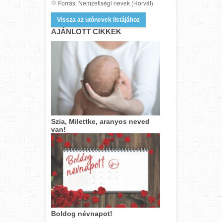
Forrás: Nemzetiségi nevek (Horvát)
Vissza az utónevek listájához
AJÁNLOTT CIKKEK
Szia, Milettke, aranyos neved
van!
Boldog névnapot!