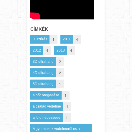
CÍMKÉK
1
4
0. szűrés
2011
4
4
2012
2013
2
3D ultrahang
2
4D ultrahang
1
5D ultrahang
1
a bőr öregedése
1
a család védelme
1
a föld népessége
A gyermekek védelméről és a