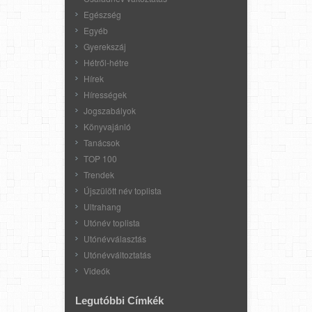
Egészség
Egyéb
Gyerekszáj
Hétről-hétre
Hírek
Hírességek
Jogszabályok
Könyvajánló
Tanácsok
TOP 100
Trendek
Újszülött név toplista
Ultrahang
Utónév toplista
Utónévválasztás
Utónévváltoztatás
Videók
Legutóbbi Címkék