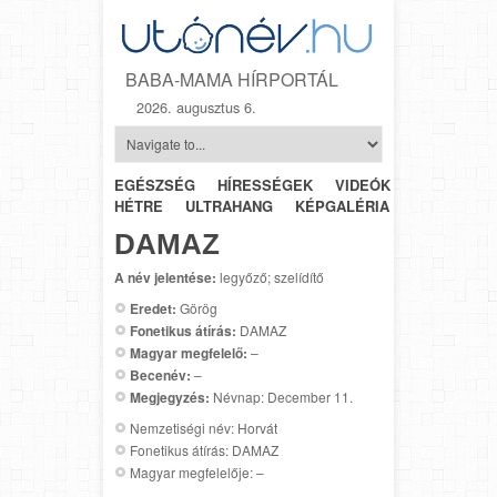
BABA-MAMA HÍRPORTÁL
2026. augusztus 6.
EGÉSZSÉG
HÍRESSÉGEK
VIDEÓK
HÉTRŐL-
HÉTRE
ULTRAHANG
KÉPGALÉRIA
SZÜLÉSZET
DAMAZ
A név jelentése:
legyőző; szelídítő
Eredet:
Görög
Fonetikus átírás:
DAMAZ
Magyar megfelelő:
–
Becenév:
–
Megjegyzés:
Névnap: December 11.
Nemzetiségi név: Horvát
Fonetikus átírás: DAMAZ
Magyar megfelelője: –