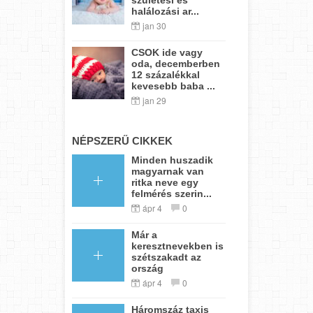
halálozási ar...
jan 30
CSOK ide vagy
oda, decemberben
12 százalékkal
kevesebb baba ...
jan 29
NÉPSZERŰ CIKKEK
Minden huszadik
magyarnak van
ritka neve egy
felmérés szerin...
ápr 4
0
Már a
keresztnevekben is
szétszakadt az
ország
ápr 4
0
Háromszáz taxis