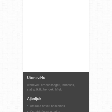
Utonev.hu
utónevek, érdekességek, tanácsok,
statisztikák, trendek, hírek
Ajánljuk
Amiről a nevek beszélnek
Családnév változtatás