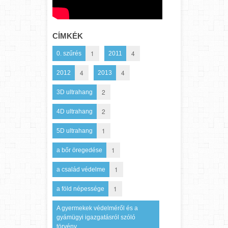
CÍMKÉK
1
4
0. szűrés
2011
4
4
2012
2013
2
3D ultrahang
2
4D ultrahang
1
5D ultrahang
1
a bőr öregedése
1
a család védelme
1
a föld népessége
A gyermekek védelméről és a
gyámügyi igazgatásról szóló
törvény