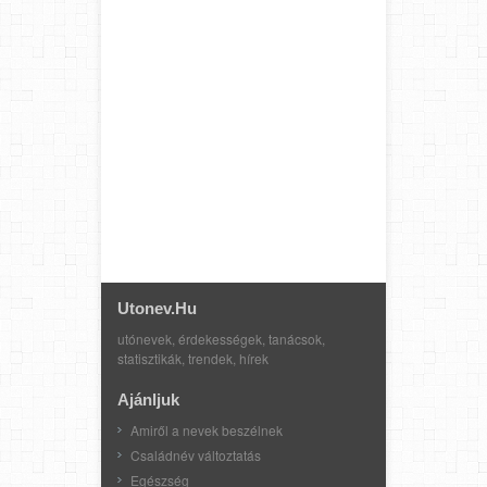
Utonev.hu
utónevek, érdekességek, tanácsok,
statisztikák, trendek, hírek
Ajánljuk
Amiről a nevek beszélnek
Családnév változtatás
Egészség