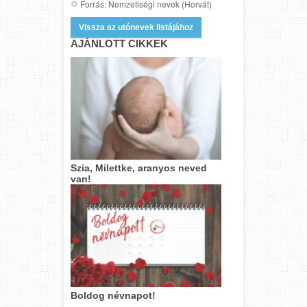
Forrás: Nemzetiségi nevek (Horvát)
Vissza az utónevek listájához
AJÁNLOTT CIKKEK
Szia, Milettke, aranyos neved
van!
Boldog névnapot!