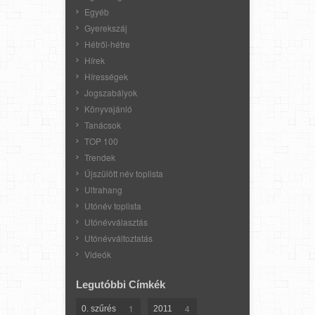
Egyéb
Gyerekszáj
Hétről-hétre
Hírek
Hírességek
Jogszabályok
Könyvajánló
Tanácsok
TOP 100
Trendek
Újszülött név toplista
Ultrahang
Utónév toplista
Utónévválasztás
Utónévváltoztatás
Videók
Legutóbbi Címkék
1
4
0. szűrés
2011