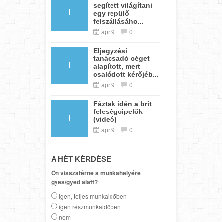
segített világítani
egy repülő
felszállásáho...
ápr 9
0
Eljegyzési
tanácsadó céget
alapított, mert
csalódott kérőjéb...
ápr 9
0
Fáztak idén a brit
feleségcipelők
(videó)
ápr 9
0
A HÉT KÉRDÉSE
Ön visszatérne a munkahelyére
gyes/gyed alatt?
igen, teljes munkaidőben
igen részmunkaidőben
nem