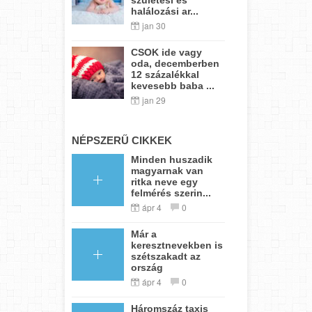
halálozási ar...
jan 30
CSOK ide vagy
oda, decemberben
12 százalékkal
kevesebb baba ...
jan 29
NÉPSZERŰ CIKKEK
Minden huszadik
magyarnak van
ritka neve egy
felmérés szerin...
ápr 4
0
Már a
keresztnevekben is
szétszakadt az
ország
ápr 4
0
Háromszáz taxis