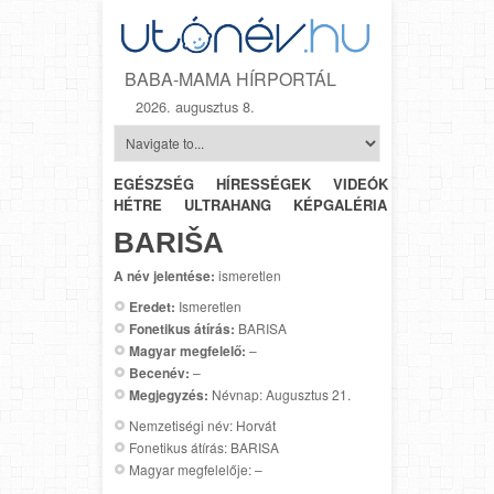
BABA-MAMA HÍRPORTÁL
2026. augusztus 8.
EGÉSZSÉG
HÍRESSÉGEK
VIDEÓK
HÉTRŐL-
HÉTRE
ULTRAHANG
KÉPGALÉRIA
SZÜLÉSZET
BARIŠA
A név jelentése:
ismeretlen
Eredet:
Ismeretlen
Fonetikus átírás:
BARISA
Magyar megfelelő:
–
Becenév:
–
Megjegyzés:
Névnap: Augusztus 21.
Nemzetiségi név: Horvát
Fonetikus átírás: BARISA
Magyar megfelelője: –