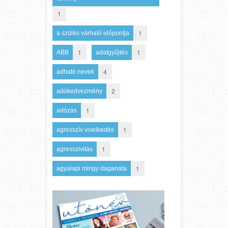
1
1
a szülés várható időpontja
1
1
ABB
adatgyűjtés
4
adható nevek
2
adókedvezmény
1
adózás
1
agresszív viselkedés
1
agresszivitás
1
agyalapi mirigy daganata