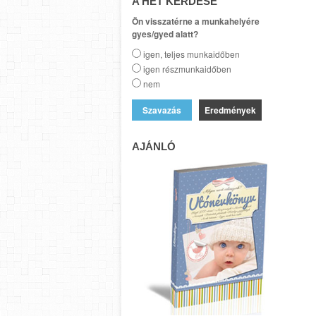
A HÉT KÉRDÉSE
Ön visszatérne a munkahelyére
gyes/gyed alatt?
igen, teljes munkaidőben
igen részmunkaidőben
nem
Eredmények
AJÁNLÓ