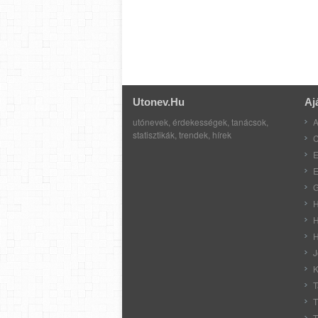
Utonev.hu
Aj
utónevek, érdekességek, tanácsok,
A
statisztikák, trendek, hírek
C
E
E
G
H
H
H
J
K
T
T
T