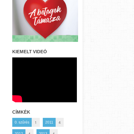
KIEMELT VIDEÓ
CÍMKÉK
1
4
0. szűrés
2011
4
4
2012
2013