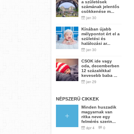
a születések
számának jelentős
csökkenése m...
jan 30
Kínában újabb
mélypontot ért el a
születési és
halálozási ar...
jan 30
CSOK ide vagy
oda, decemberben
12 százalékkal
kevesebb baba ...
jan 29
NÉPSZERŰ CIKKEK
Minden huszadik
magyarnak van
ritka neve egy
felmérés szerin...
ápr 4
0