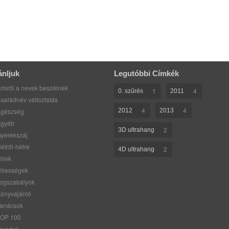
ánljuk
Legutóbbi Címkék
miről a nevek beszélnek
1
4
0. szűrés
2011
saládnév változtatás
4
4
gészség
2012
2013
gyéb
2
3D ultrahang
yerekszáj
étről-hétre
2
4D ultrahang
írek
írességek
ogszabályok
önyvajánló
anácsok
OP 100
rendek