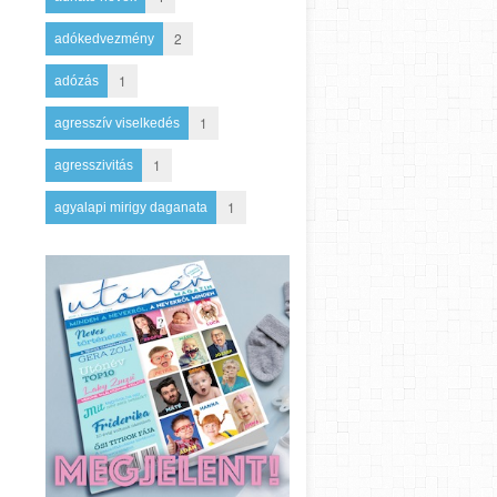
2
adókedvezmény
1
adózás
1
agresszív viselkedés
1
agresszivitás
1
agyalapi mirigy daganata