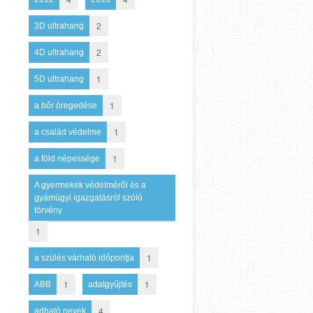
2
3D ultrahang
2
4D ultrahang
1
5D ultrahang
1
a bőr öregedése
1
a család védelme
1
a föld népessége
A gyermekek védelméről és a
gyámügyi igazgatásról szóló
törvény
1
1
a szülés várható időpontja
1
1
ABB
adatgyűjtés
4
adható nevek