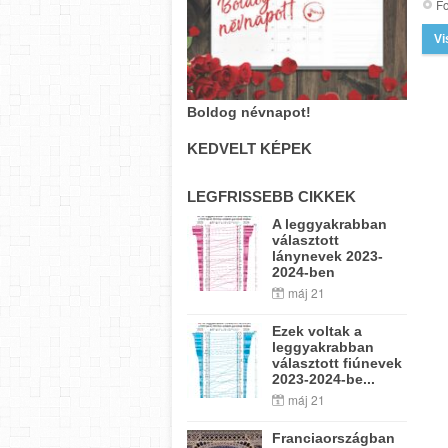
Fo
Vi
Boldog névnapot!
KEDVELT KÉPEK
LEGFRISSEBB CIKKEK
A leggyakrabban
választott
lánynevek 2023-
2024-ben
máj 21
Ezek voltak a
leggyakrabban
választott fiúnevek
2023-2024-be...
máj 21
Franciaországban