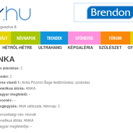
gusztus 8.
BÁLY
NÉVNAPOK
TRENDEK
UTÓNEVEK
FÓRUM
HÉTRŐL-HÉTRE
ULTRAHANG
KÉPGALÉRIA
SZÜLÉSZET
GY
NKA
v jelentése:

edet:

res viselő 1:
Anka Prizmić-Šege festőművész, szobrász
netikus átírás:
ANKA
agyar megfelelő:
–
ecenév:
–
egjegyzés:
ANA változata. Névnap: 
mzetiségi név: Horvát
netikus átírás: ANKA
gyar megfelelője: –