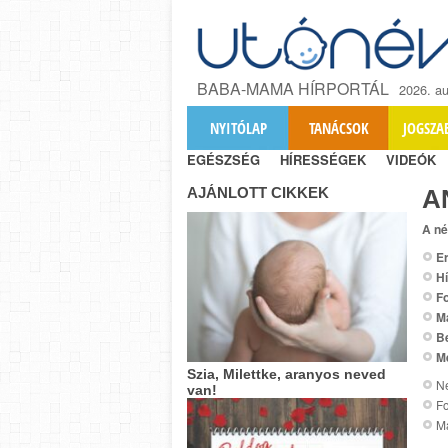
BABA-MAMA HÍRPORTÁL
2026. au
NYITÓLAP
TANÁCSOK
JOGSZA
EGÉSZSÉG
HÍRESSÉGEK
VIDEÓK
AJÁNLOTT CIKKEK
A
A né
Er
Hí
Fo
M
B
M
Szia, Milettke, aranyos neved
Ne
van!
Fo
Ma