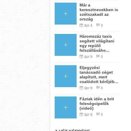
Már a
keresztnevekben is
szétszakadt az
ország
ápr 4
0
Háromszáz taxis
segített világítani
egy repülő
felszállásáho...
ápr 9
0
Eljegyzési
tanácsadó céget
alapított, mert
csalódott kérőjéb...
ápr 9
0
Fáztak idén a brit
feleségcipelők
(videó)
ápr 9
0