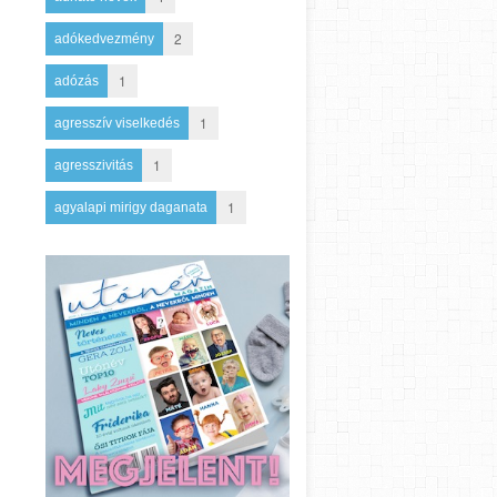
2
adókedvezmény
1
adózás
1
agresszív viselkedés
1
agresszivitás
1
agyalapi mirigy daganata