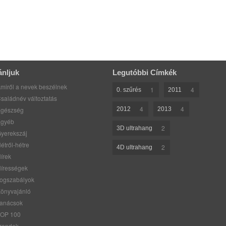
ánljuk
Legutóbbi Címkék
miről a nevek beszélnek
1
4
0. szűrés
2011
saládnév változtatás
4
4
gészség
2012
2013
gyéb
2
3D ultrahang
yerekszáj
étről-hétre
2
4D ultrahang
írek
írességek
ogszabályok
önyvajánló
anácsok
OP 100
rendek