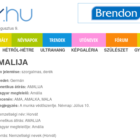
gusztus 9.
BÁLY
NÉVNAPOK
TRENDEK
UTÓNEVEK
FÓRUM
HÉTRŐL-HÉTRE
ULTRAHANG
KÉPGALÉRIA
SZÜLÉSZET
GY
MALIJA
v jelentése:
szorgalmas, derék
edet:
Germán
netikus átírás:
AMALIJA
agyar megfelelő:
Amália
ecenév:
AMA, AMALKA, MALA
egjegyzés:
A munka védőszentje. Névnap: Július 10.
mzetiségi név: Horvát
netikus átírás: AMALIJA
gyar megfelelője: Amália
rrás: Nemzetiségi nevek (Horvát)