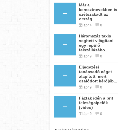
Már a
keresztnevekben is
szétszakadt az
ország
ápr 4
0
Háromszáz taxis
segített világítani
egy repülő
felszállásáho...
ápr 9
0
Eljegyzési
tanácsadó céget
alapított, mert
csalódott kérőjéb...
ápr 9
0
Fáztak idén a brit
feleségcipelők
(videó)
ápr 9
0