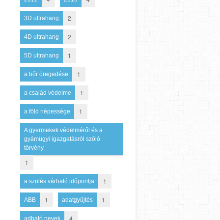
2
3D ultrahang
2
4D ultrahang
1
5D ultrahang
1
a bőr öregedése
1
a család védelme
1
a föld népessége
A gyermekek védelméről és a
gyámügyi igazgatásról szóló
törvény
1
1
a szülés várható időpontja
1
1
ABB
adatgyűjtés
4
adható nevek