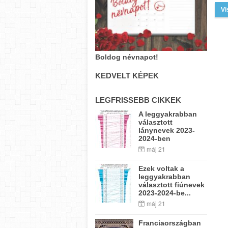
Vi
Boldog névnapot!
KEDVELT KÉPEK
LEGFRISSEBB CIKKEK
A leggyakrabban
választott
lánynevek 2023-
2024-ben
máj 21
Ezek voltak a
leggyakrabban
választott fiúnevek
2023-2024-be...
máj 21
Franciaországban