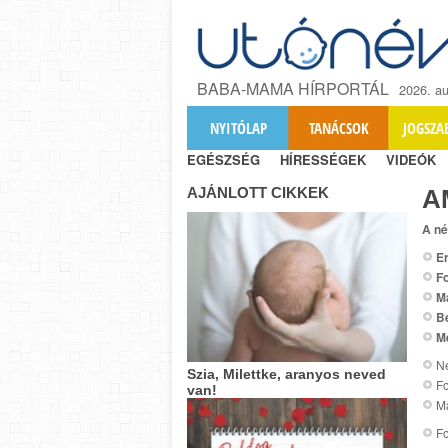
BABA-MAMA HÍRPORTÁL
2026. au
NYITÓLAP
TANÁCSOK
JOGSZA
EGÉSZSÉG
HÍRESSÉGEK
VIDEÓK
AJÁNLOTT CIKKEK
A
A né
Er
Fo
M
B
M
Ne
Szia, Milettke, aranyos neved
Fo
van!
Ma
Fo