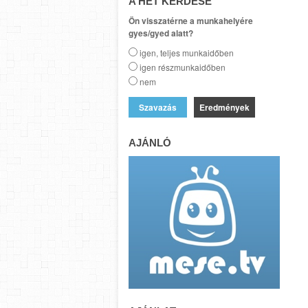
A HÉT KÉRDÉSE
Ön visszatérne a munkahelyére
gyes/gyed alatt?
igen, teljes munkaidőben
igen részmunkaidőben
nem
Eredmények
AJÁNLÓ