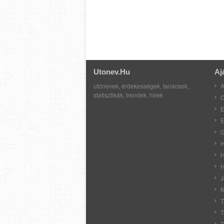
Utonev.hu
Aj
utónevek, érdekességek, tanácsok,
A
statisztikák, trendek, hírek
C
E
E
G
H
H
H
J
K
T
T
T