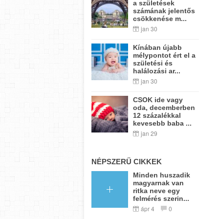
a születések
számának jelentős
csökkenése m...
jan 30
Kínában újabb
mélypontot ért el a
születési és
halálozási ar...
jan 30
CSOK ide vagy
oda, decemberben
12 százalékkal
kevesebb baba ...
jan 29
NÉPSZERŰ CIKKEK
Minden huszadik
magyarnak van
ritka neve egy
felmérés szerin...
ápr 4
0