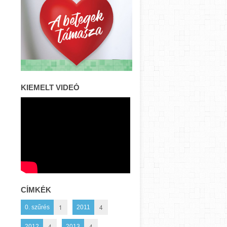
KIEMELT VIDEÓ
CÍMKÉK
1
4
0. szűrés
2011
4
4
2012
2013