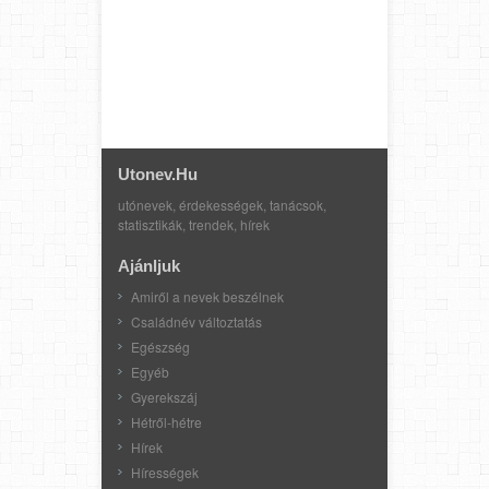
Utonev.hu
utónevek, érdekességek, tanácsok,
statisztikák, trendek, hírek
Ajánljuk
Amiről a nevek beszélnek
Családnév változtatás
Egészség
Egyéb
Gyerekszáj
Hétről-hétre
Hírek
Hírességek