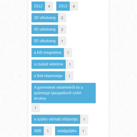
4
4
2012
2013
2
3D ultrahang
2
4D ultrahang
1
5D ultrahang
1
a bőr öregedése
1
a család védelme
1
a föld népessége
A gyermekek védelméről és a
gyámügyi igazgatásról szóló
törvény
1
1
a szülés várható időpontja
1
1
ABB
adatgyűjtés