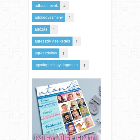
4
adható nevek
2
adókedvezmény
1
adózás
1
agresszív viselkedés
1
agresszivitás
1
agyalapi mirigy daganata