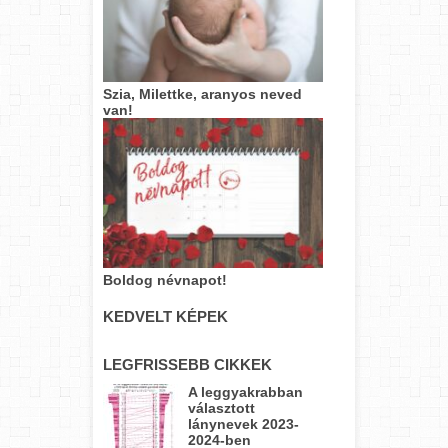
Szia, Milettke, aranyos neved
van!
Boldog névnapot!
KEDVELT KÉPEK
LEGFRISSEBB CIKKEK
A leggyakrabban
választott
lánynevek 2023-
2024-ben