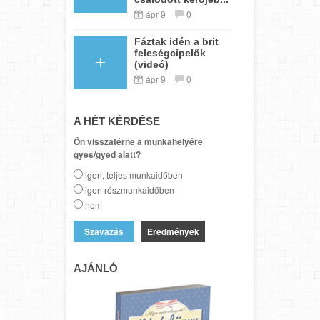
ápr 9
0
Fáztak idén a brit
feleségcipelők
(videó)
ápr 9
0
A HÉT KÉRDÉSE
Ön visszatérne a munkahelyére
gyes/gyed alatt?
igen, teljes munkaidőben
igen részmunkaidőben
nem
Eredmények
AJÁNLÓ