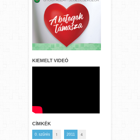
KIEMELT VIDEÓ
CÍMKÉK
1
4
0. szűrés
2011