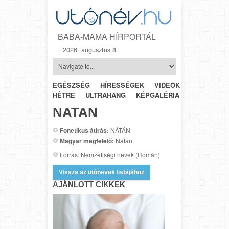
BABA-MAMA HÍRPORTÁL
2026. augusztus 8.
EGÉSZSÉG
HÍRESSÉGEK
VIDEÓK
HÉTRŐL-
HÉTRE
ULTRAHANG
KÉPGALÉRIA
SZÜLÉSZET
NATAN
Fonetikus átírás:
NÁTÁN
Magyar megfelelő:
Nátán
Forrás: Nemzetiségi nevek (Román)
Vissza az utónevek listájához
AJÁNLOTT CIKKEK