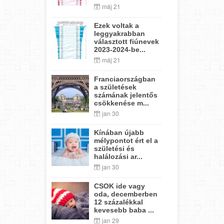
máj 21
Ezek voltak a
leggyakrabban
választott fiúnevek
2023-2024-be...
máj 21
Franciaországban
a születések
számának jelentős
csökkenése m...
jan 30
Kínában újabb
mélypontot ért el a
születési és
halálozási ar...
jan 30
CSOK ide vagy
oda, decemberben
12 százalékkal
kevesebb baba ...
jan 29