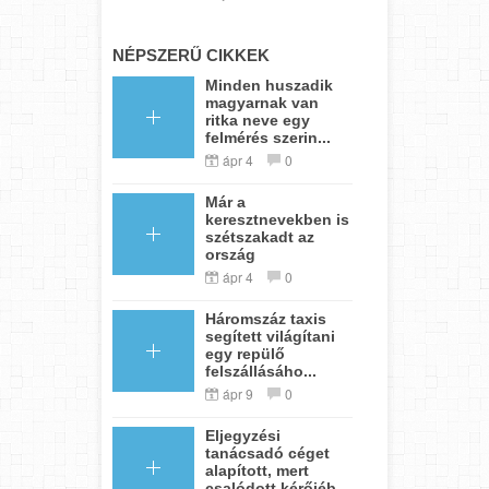
NÉPSZERŰ CIKKEK
Minden huszadik
magyarnak van
ritka neve egy
felmérés szerin...
ápr 4
0
Már a
keresztnevekben is
szétszakadt az
ország
ápr 4
0
Háromszáz taxis
segített világítani
egy repülő
felszállásáho...
ápr 9
0
Eljegyzési
tanácsadó céget
alapított, mert
csalódott kérőjéb...