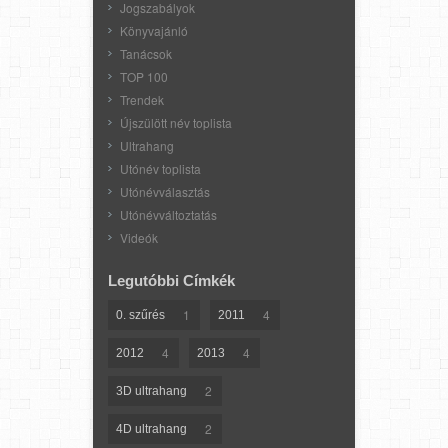
Jogszabályok
Könyvajánló
Tanácsok
TOP 100
Trendek
Újszülött név toplista
Ultrahang
Utónév toplista
Utónévválasztás
Utónévváltoztatás
Videók
Legutóbbi Címkék
1
4
0. szűrés
2011
4
4
2012
2013
2
3D ultrahang
2
4D ultrahang