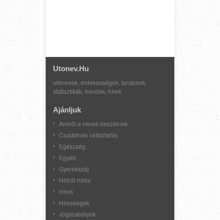
Utonev.hu
utónevek, érdekességek, tanácsok,
statisztikák, trendek, hírek
Ajánljuk
Amiről a nevek beszélnek
Családnév változtatás
Egészség
Egyéb
Gyerekszáj
Hétről-hétre
Hírek
Hírességek
Jogszabályok