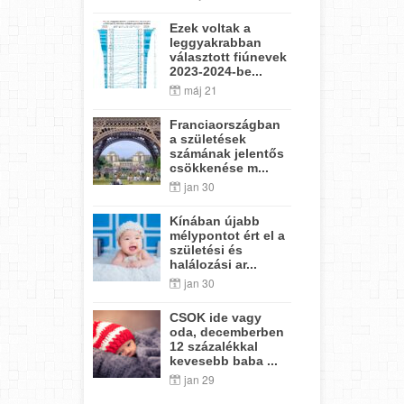
Ezek voltak a
leggyakrabban
választott fiúnevek
2023-2024-be...
máj 21
Franciaországban
a születések
számának jelentős
csökkenése m...
jan 30
Kínában újabb
mélypontot ért el a
születési és
halálozási ar...
jan 30
CSOK ide vagy
oda, decemberben
12 százalékkal
kevesebb baba ...
jan 29