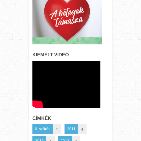
KIEMELT VIDEÓ
CÍMKÉK
1
4
0. szűrés
2011
4
4
2012
2013