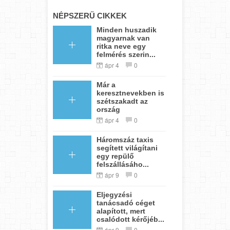
NÉPSZERŰ CIKKEK
Minden huszadik
magyarnak van
ritka neve egy
felmérés szerin...
ápr 4
0
Már a
keresztnevekben is
szétszakadt az
ország
ápr 4
0
Háromszáz taxis
segített világítani
egy repülő
felszállásáho...
ápr 9
0
Eljegyzési
tanácsadó céget
alapított, mert
csalódott kérőjéb...
ápr 9
0