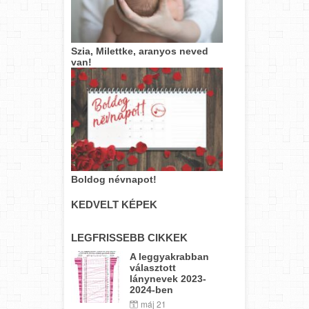
Szia, Milettke, aranyos neved
van!
Boldog névnapot!
KEDVELT KÉPEK
LEGFRISSEBB CIKKEK
A leggyakrabban
választott
lánynevek 2023-
2024-ben
máj 21