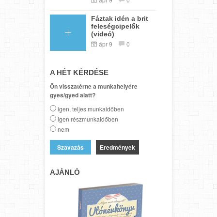
Fáztak idén a brit
feleségcipelők
(videó)
ápr 9
0
A HÉT KÉRDÉSE
Ön visszatérne a munkahelyére
gyes/gyed alatt?
igen, teljes munkaidőben
igen részmunkaidőben
nem
Eredmények
AJÁNLÓ