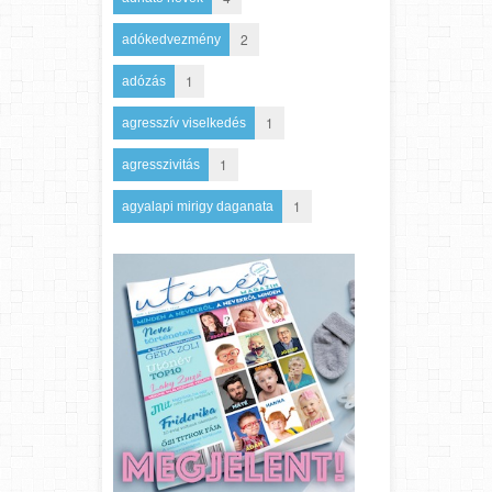
2
adókedvezmény
1
adózás
1
agresszív viselkedés
1
agresszivitás
1
agyalapi mirigy daganata