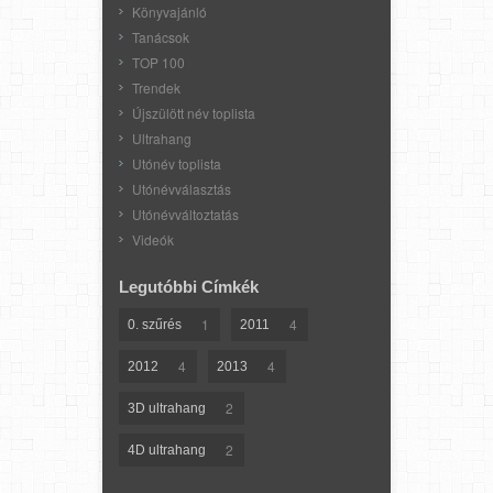
Könyvajánló
Tanácsok
TOP 100
Trendek
Újszülött név toplista
Ultrahang
Utónév toplista
Utónévválasztás
Utónévváltoztatás
Videók
Legutóbbi Címkék
1
4
0. szűrés
2011
4
4
2012
2013
2
3D ultrahang
2
4D ultrahang