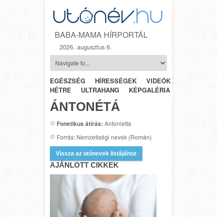
BABA-MAMA HÍRPORTÁL
2026. augusztus 6.
EGÉSZSÉG
HÍRESSÉGEK
VIDEÓK
HÉTRŐL-
HÉTRE
ULTRAHANG
KÉPGALÉRIA
SZÜLÉSZET
ÁNTONÉTÁ
Fonetikus átírás:
Antonietta
Forrás: Nemzetiségi nevek (Román)
Vissza az utónevek listájához
AJÁNLOTT CIKKEK