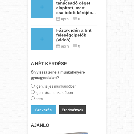
tanácsadó céget
alapított, mert
csalódott kérőjéb...
ápr 9
0
Fáztak idén a brit
feleségcipelők
(videó)
ápr 9
0
A HÉT KÉRDÉSE
Ön visszatérne a munkahelyére
gyes/gyed alatt?
igen, teljes munkaidőben
igen részmunkaidőben
nem
Eredmények
AJÁNLÓ