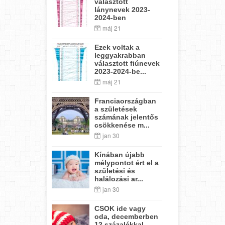
választott
lánynevek 2023-
2024-ben
máj 21
Ezek voltak a
leggyakrabban
választott fiúnevek
2023-2024-be...
máj 21
Franciaországban
a születések
számának jelentős
csökkenése m...
jan 30
Kínában újabb
mélypontot ért el a
születési és
halálozási ar...
jan 30
CSOK ide vagy
oda, decemberben
12 százalékkal