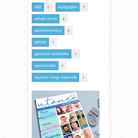
1
1
ABB
adatgyűjtés
4
adható nevek
2
adókedvezmény
1
adózás
1
agresszív viselkedés
1
agresszivitás
1
agyalapi mirigy daganata