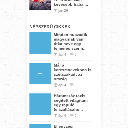
kevesebb baba ...
jan 29
NÉPSZERŰ CIKKEK
Minden huszadik
magyarnak van
ritka neve egy
felmérés szerin...
ápr 4
0
Már a
keresztnevekben is
szétszakadt az
ország
ápr 4
0
Háromszáz taxis
segített világítani
egy repülő
felszállásáho...
ápr 9
0
Eljegyzési