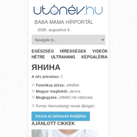
BABA-MAMA HÍRPORTÁL
2026. augusztus 9.
EGÉSZSÉG
HÍRESSÉGEK
VIDEÓK
HÉTRŐL-
HÉTRE
ULTRAHANG
KÉPGALÉRIA
SZÜLÉSZET
ЯНИНA
A név jelentése:

Fonetikus átírás:
JANINA
Magyar megfelelő:
Janina
Megjegyzés:
JANKO női változata
Forrás: Nemzetiségi nevek (Bolgár)
Vissza az utónevek listájához
AJÁNLOTT CIKKEK