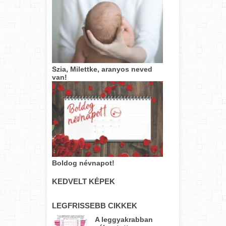
Szia, Milettke, aranyos neved
van!
Boldog névnapot!
KEDVELT KÉPEK
LEGFRISSEBB CIKKEK
A leggyakrabban