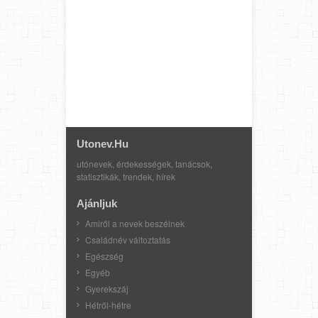
Utonev.hu
utónevek, érdekességek, tanácsok,
statisztikák, trendek, hírek
Ajánljuk
Amiről a nevek beszélnek
Családnév változtatás
Egészség
Egyéb
Gyerekszáj
Hétről-hétre