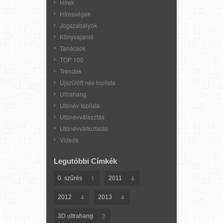
Hírek
Hírességek
Jogszabályok
Könyvajánló
Tanácsok
TOP 100
Trendek
Újszülött név toplista
Ultrahang
Utónév toplista
Utónévválasztás
Utónévváltoztatás
Videók
Legutóbbi Címkék
1
4
0. szűrés
2011
4
4
2012
2013
2
3D ultrahang