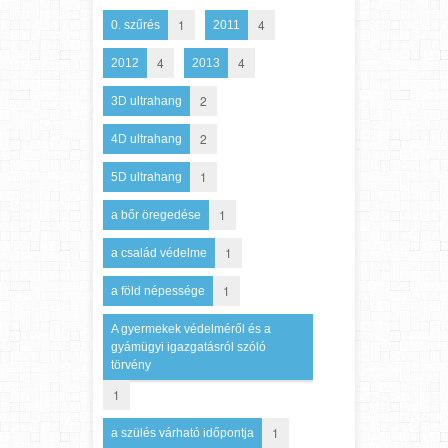
1
4
0. szűrés
2011
4
4
2012
2013
2
3D ultrahang
2
4D ultrahang
1
5D ultrahang
1
a bőr öregedése
1
a család védelme
1
a föld népessége
A gyermekek védelméről és a
gyámügyi igazgatásról szóló
törvény
1
1
a szülés várható időpontja