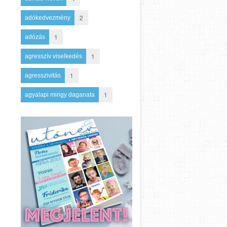
2
adókedvezmény
1
adózás
1
agresszív viselkedés
1
agresszivitás
1
agyalapi mirigy daganata