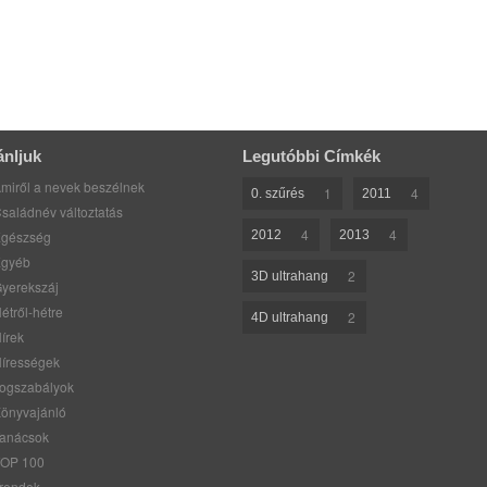
ánljuk
Legutóbbi Címkék
miről a nevek beszélnek
1
4
0. szűrés
2011
saládnév változtatás
4
4
gészség
2012
2013
gyéb
2
3D ultrahang
yerekszáj
étről-hétre
2
4D ultrahang
írek
írességek
ogszabályok
önyvajánló
anácsok
OP 100
rendek