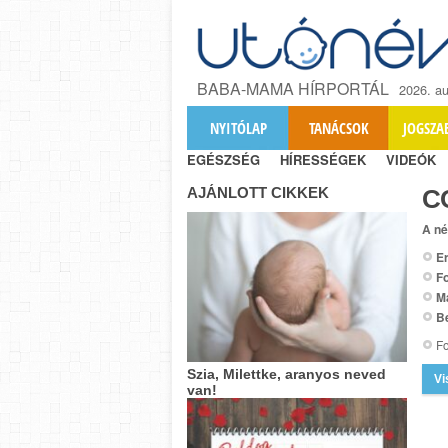
BABA-MAMA HÍRPORTÁL
2026. au
NYITÓLAP
TANÁCSOK
JOGSZA
EGÉSZSÉG
HÍRESSÉGEK
VIDEÓK
AJÁNLOTT CIKKEK
С
A né
Er
Fo
M
B
Fo
Szia, Milettke, aranyos neved
Vi
van!