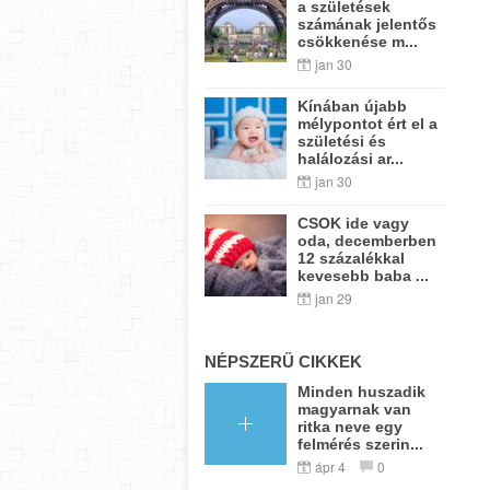
a születések
számának jelentős
csökkenése m...
jan 30
Kínában újabb
mélypontot ért el a
születési és
halálozási ar...
jan 30
CSOK ide vagy
oda, decemberben
12 százalékkal
kevesebb baba ...
jan 29
NÉPSZERŰ CIKKEK
Minden huszadik
magyarnak van
ritka neve egy
felmérés szerin...
ápr 4
0