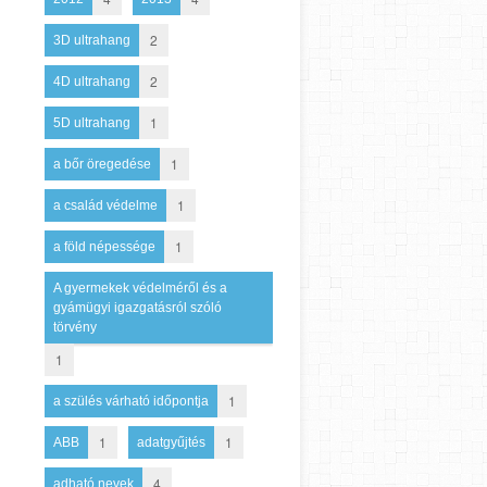
2
3D ultrahang
2
4D ultrahang
1
5D ultrahang
1
a bőr öregedése
1
a család védelme
1
a föld népessége
A gyermekek védelméről és a
gyámügyi igazgatásról szóló
törvény
1
1
a szülés várható időpontja
1
1
ABB
adatgyűjtés
4
adható nevek