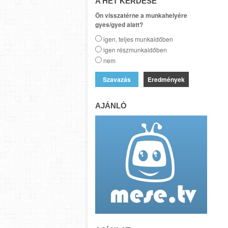
A HÉT KÉRDÉSE
Ön visszatérne a munkahelyére
gyes/gyed alatt?
igen, teljes munkaidőben
igen részmunkaidőben
nem
Eredmények
AJÁNLÓ