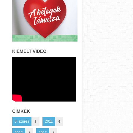
KIEMELT VIDEÓ
CÍMKÉK
1
4
0. szűrés
2011
4
4
2012
2013