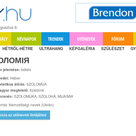
gusztus 6.
BÁLY
NÉVNAPOK
TRENDEK
UTÓNEVEK
FÓRUM
HÉTRŐL-HÉTRE
ULTRAHANG
KÉPGALÉRIA
SZÜLÉSZET
GY
ОЛОМІЯ
v jelentése:
békés
edet:
Héber
netikus átírás:
SZOLOMÍJA
agyar megfelelő:
Szalómé
ecenév:
SZOLOMÍJKA, SZOLOHA, MIJA/MIA
rrás: Nemzetiségi nevek (Ukrán)
ssza az utónevek listájához