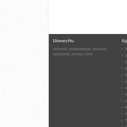
Utonev.hu
Aj
utónevek, érdekességek, tanácsok,
A
statisztikák, trendek, hírek
C
E
E
G
H
H
H
J
K
T
T
T