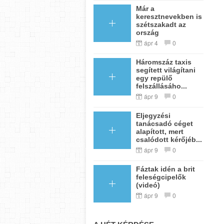
Már a
keresztnevekben is
szétszakadt az
ország
ápr 4
0
Háromszáz taxis
segített világítani
egy repülő
felszállásáho...
ápr 9
0
Eljegyzési
tanácsadó céget
alapított, mert
csalódott kérőjéb...
ápr 9
0
Fáztak idén a brit
feleségcipelők
(videó)
ápr 9
0