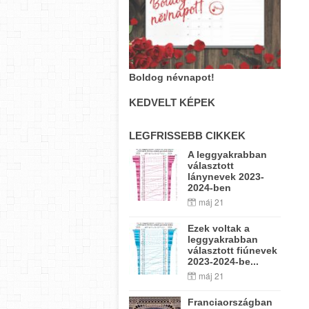
Boldog névnapot!
KEDVELT KÉPEK
LEGFRISSEBB CIKKEK
A leggyakrabban
választott
lánynevek 2023-
2024-ben
máj 21
Ezek voltak a
leggyakrabban
választott fiúnevek
2023-2024-be...
máj 21
Franciaországban