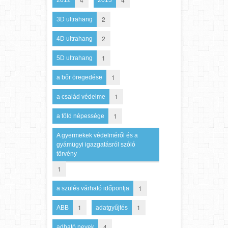
2
3D ultrahang
2
4D ultrahang
1
5D ultrahang
1
a bőr öregedése
1
a család védelme
1
a föld népessége
A gyermekek védelméről és a
gyámügyi igazgatásról szóló
törvény
1
1
a szülés várható időpontja
1
1
ABB
adatgyűjtés
4
adható nevek