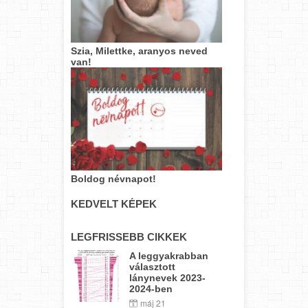
Szia, Milettke, aranyos neved
van!
Boldog névnapot!
KEDVELT KÉPEK
LEGFRISSEBB CIKKEK
A leggyakrabban
választott
lánynevek 2023-
2024-ben
máj 21