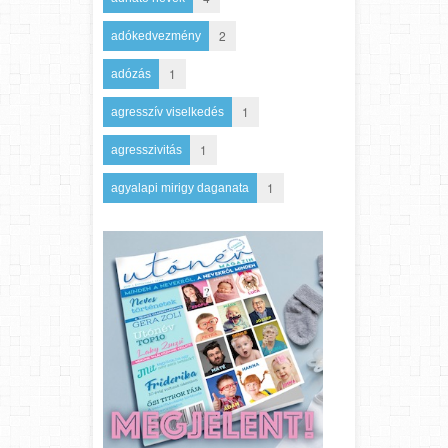
2
adókedvezmény
1
adózás
1
agresszív viselkedés
1
agresszivitás
1
agyalapi mirigy daganata