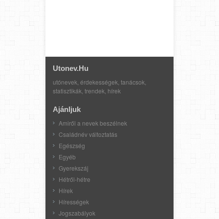
Utonev.hu
utónevek, érdekességek, tanácsok,
statisztikák, trendek, hírek
Ajánljuk
Amiről a nevek beszélnek
Családnév változtatás
Egészség
Egyéb
Gyerekszáj
Hétről-hétre
Hírek
Hírességek
Jogszabályok