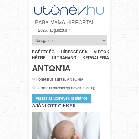
BABA-MAMA HÍRPORTÁL
2026. augusztus 7.
EGÉSZSÉG
HÍRESSÉGEK
VIDEÓK
HÉTRŐL-
HÉTRE
ULTRAHANG
KÉPGALÉRIA
SZÜLÉSZET
ΑΝΤΩΝΊΑ
Fonetikus átírás:
ANTONIA
Forrás: Nemzetiségi nevek (Görög)
Vissza az utónevek listájához
AJÁNLOTT CIKKEK