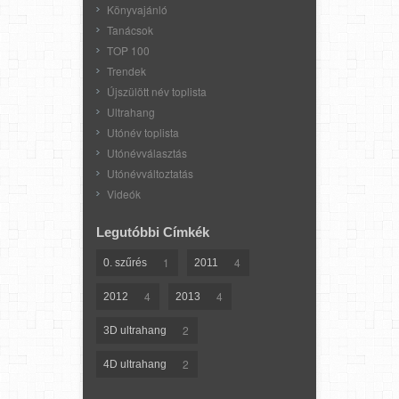
Könyvajánló
Tanácsok
TOP 100
Trendek
Újszülött név toplista
Ultrahang
Utónév toplista
Utónévválasztás
Utónévváltoztatás
Videók
Legutóbbi Címkék
1
4
0. szűrés
2011
4
4
2012
2013
2
3D ultrahang
2
4D ultrahang