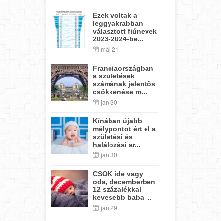
Ezek voltak a
leggyakrabban
választott fiúnevek
2023-2024-be...
máj 21
Franciaországban
a születések
számának jelentős
csökkenése m...
jan 30
Kínában újabb
mélypontot ért el a
születési és
halálozási ar...
jan 30
CSOK ide vagy
oda, decemberben
12 százalékkal
kevesebb baba ...
jan 29