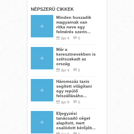
NÉPSZERŰ CIKKEK
Minden huszadik
magyarnak van
ritka neve egy
felmérés szerin...
ápr 4
0
Már a
keresztnevekben is
szétszakadt az
ország
ápr 4
0
Háromszáz taxis
segített világítani
egy repülő
felszállásáho...
ápr 9
0
Eljegyzési
tanácsadó céget
alapított, mert
csalódott kérőjéb...
ápr 9
0