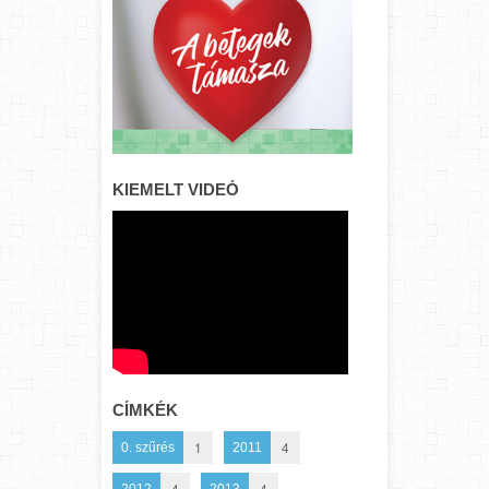
KIEMELT VIDEÓ
CÍMKÉK
1
4
0. szűrés
2011
4
4
2012
2013