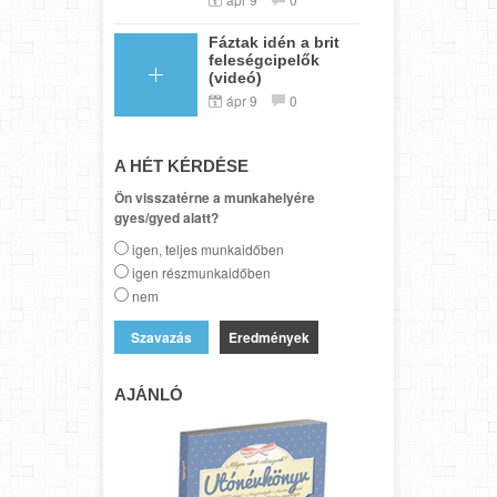
Fáztak idén a brit
feleségcipelők
(videó)
ápr 9
0
A HÉT KÉRDÉSE
Ön visszatérne a munkahelyére
gyes/gyed alatt?
igen, teljes munkaidőben
igen részmunkaidőben
nem
Eredmények
AJÁNLÓ