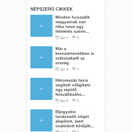
NÉPSZERŰ CIKKEK
Minden huszadik
magyarnak van
ritka neve egy
felmérés szerin...
ápr 4
0
Már a
keresztnevekben is
szétszakadt az
ország
ápr 4
0
Háromszáz taxis
segített világítani
egy repülő
felszállásáho...
ápr 9
0
Eljegyzési
tanácsadó céget
alapított, mert
csalódott kérőjéb...
ápr 9
0