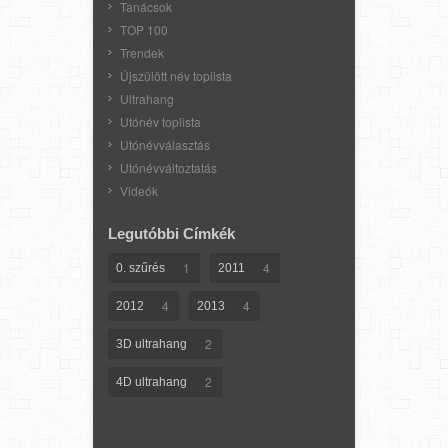
Tanácsok
TOP 100
Trendek
Újszülött név toplista
Ultrahang
Utónév toplista
Utónévválasztás
Utónévváltoztatás
Videók
Legutóbbi Címkék
1
4
0. szűrés
2011
4
4
2012
2013
2
3D ultrahang
2
4D ultrahang