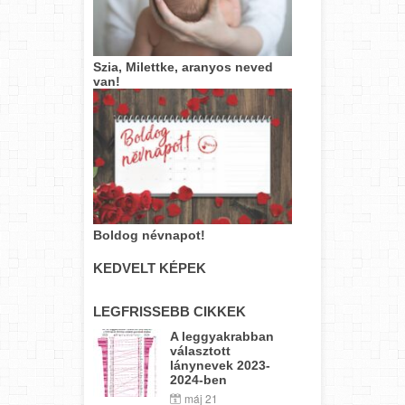
Szia, Milettke, aranyos neved
van!
Boldog névnapot!
KEDVELT KÉPEK
LEGFRISSEBB CIKKEK
A leggyakrabban
választott
lánynevek 2023-
2024-ben
máj 21