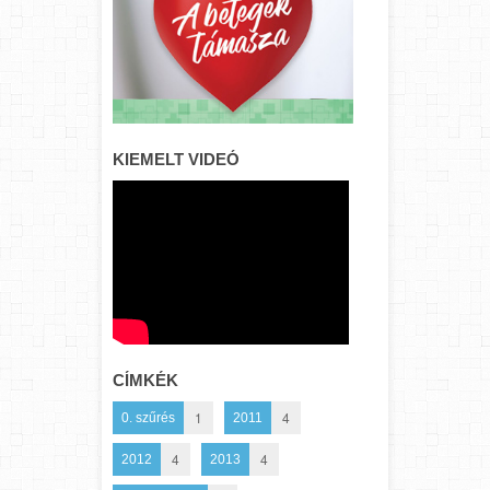
KIEMELT VIDEÓ
CÍMKÉK
1
4
0. szűrés
2011
4
4
2012
2013