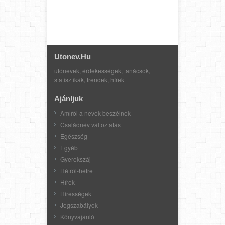
Utonev.hu
utónevek, érdekességek, tanácsok,
statisztikák, trendek, hírek
Ajánljuk
Amiről a nevek beszélnek
Családnév változtatás
Egészség
Egyéb
Gyerekszáj
Hétről-hétre
Hírek
Hírességek
Jogszabályok
Könyvajánló