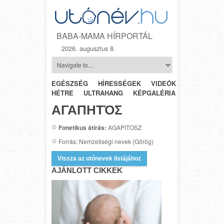
BABA-MAMA HÍRPORTÁL
2026. augusztus 8.
EGÉSZSÉG
HÍRESSÉGEK
VIDEÓK
HÉTRŐL-
HÉTRE
ULTRAHANG
KÉPGALÉRIA
SZÜLÉSZET
ΑΓΑΠΗΤΌΣ
Fonetikus átírás:
AGAPITOSZ
Forrás: Nemzetiségi nevek (Görög)
Vissza az utónevek listájához
AJÁNLOTT CIKKEK