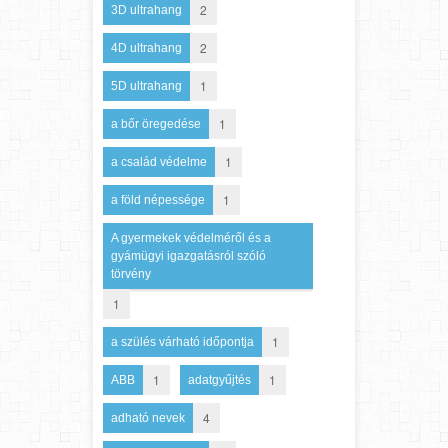
2
3D ultrahang
2
4D ultrahang
1
5D ultrahang
1
a bőr öregedése
1
a család védelme
1
a föld népessége
A gyermekek védelméről és a
gyámügyi igazgatásról szóló
törvény
1
1
a szülés várható időpontja
1
1
ABB
adatgyűjtés
4
adható nevek