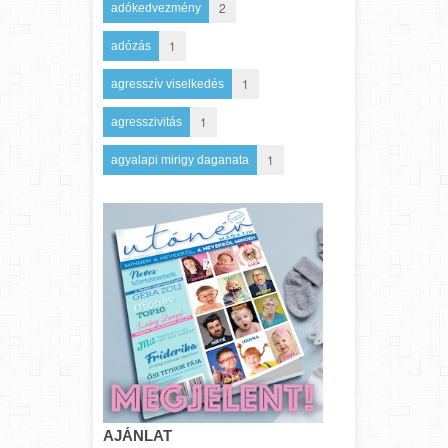
2
adókedvezmény
1
adózás
1
agresszív viselkedés
1
agresszivitás
1
agyalapi mirigy daganata
AJÁNLAT