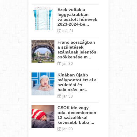
Ezek voltak a
leggyakrabban
választott fiúnevek
2023-2024-be...
máj 21
Franciaországban
a születések
számának jelentős
csökkenése m...
jan 30
Kínában újabb
mélypontot ért el a
születési és
halálozási ar...
jan 30
CSOK ide vagy
oda, decemberben
12 százalékkal
kevesebb baba ...
jan 29