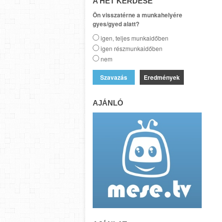
A HÉT KÉRDÉSE
Ön visszatérne a munkahelyére
gyes/gyed alatt?
igen, teljes munkaidőben
igen részmunkaidőben
nem
Eredmények
AJÁNLÓ