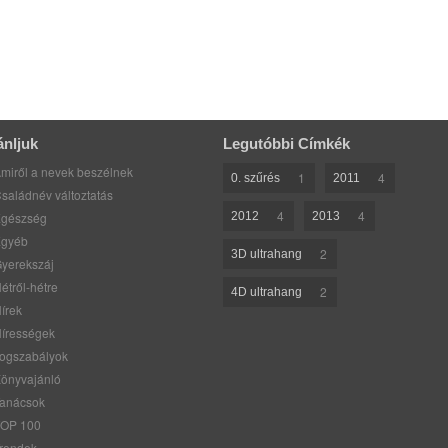
ánljuk
Legutóbbi Címkék
miről a nevek beszélnek
1
4
0. szűrés
2011
saládnév változtatás
4
4
gészség
2012
2013
gyéb
2
3D ultrahang
yerekszáj
étről-hétre
2
4D ultrahang
írek
írességek
ogszabályok
önyvajánló
anácsok
OP 100
rendek