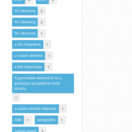
2
3D ultrahang
2
4D ultrahang
1
5D ultrahang
1
a bőr öregedése
1
a család védelme
1
a föld népessége
A gyermekek védelméről és a
gyámügyi igazgatásról szóló
törvény
1
1
a szülés várható időpontja
1
1
ABB
adatgyűjtés
4
adható nevek