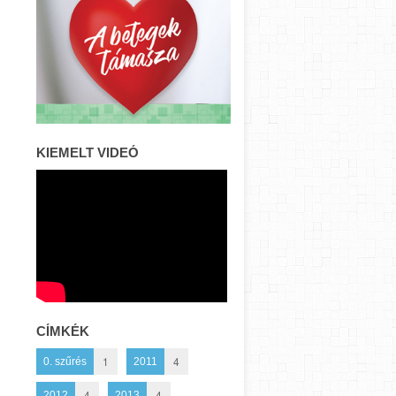
KIEMELT VIDEÓ
CÍMKÉK
1
4
0. szűrés
2011
4
4
2012
2013