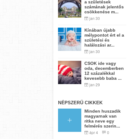
a születések
számának jelentős
csökkenése m...
jan 30
Kínában újabb
mélypontot ért el a
születési és
halálozási ar...
jan 30
CSOK ide vagy
oda, decemberben
12 százalékkal
kevesebb baba ...
jan 29
NÉPSZERŰ CIKKEK
Minden huszadik
magyarnak van
ritka neve egy
felmérés szerin...
ápr 4
0