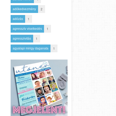
2
adókedvezmény
1
adózás
1
agresszív viselkedés
1
agresszivitás
1
agyalapi mirigy daganata