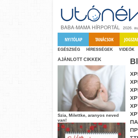
BABA-MAMA HÍRPORTÁL
2026. au
NYITÓLAP
TANÁCSOK
JOGSZA
EGÉSZSÉG
HÍRESSÉGEK
VIDEÓK
AJÁNLOTT CIKKEK
B
ΧΡ
ΧΡ
ΧΡ
ΧΡ
ΧΡ
ΧΡ
Szia, Milettke, aranyos neved
van!
ΠΑ
ΠΡ
ΣΤ