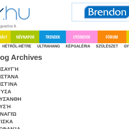
gusztus 8.
BÁLY
NÉVNAPOK
TRENDEK
UTÓNEVEK
FÓRUM
HÉTRŐL-HÉTRE
ULTRAHANG
KÉPGALÉRIA
SZÜLÉSZET
GY
log Archives
ΙΣΑΥΓΉ
ΙΣΤΆΝΑ
ΙΣΤΊΝΑ
ΎΣΑ
ΥΣΆΝΘΗ
ΥΣΉ
ΝΑΓΙΏ
ΊΣΚΑ
ΕΦΑΝΊΑ