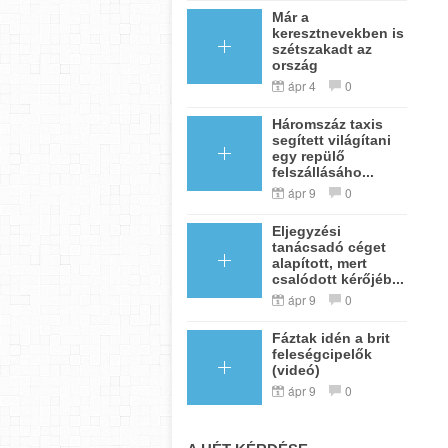
Már a
keresztnevekben is
szétszakadt az
ország
ápr 4
0
Háromszáz taxis
segített világítani
egy repülő
felszállásáho...
ápr 9
0
Eljegyzési
tanácsadó céget
alapított, mert
csalódott kérőjéb...
ápr 9
0
Fáztak idén a brit
feleségcipelők
(videó)
ápr 9
0