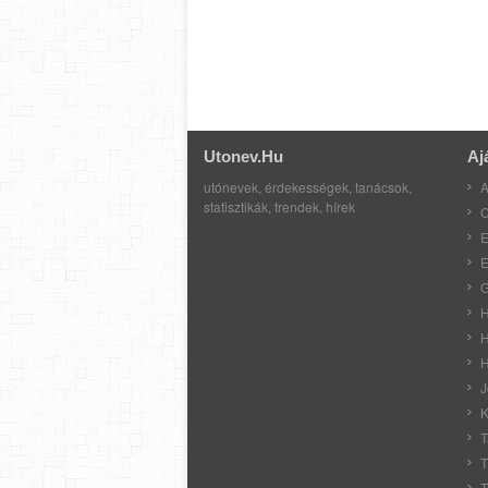
Utonev.hu
Aj
utónevek, érdekességek, tanácsok,
A
statisztikák, trendek, hírek
C
E
E
G
H
H
H
J
K
T
T
T