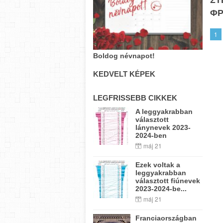
ΦΡ
1
Boldog névnapot!
KEDVELT KÉPEK
LEGFRISSEBB CIKKEK
A leggyakrabban
választott
lánynevek 2023-
2024-ben
máj 21
Ezek voltak a
leggyakrabban
választott fiúnevek
2023-2024-be...
máj 21
Franciaországban